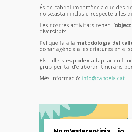
És de cabdal importància que des de 
no sexista i inclusiu respecte a les di
Les nostres activitats tenen l
‘object
diversitats.
Pel que fa a la
metodologia del tall
donar agència a les criatures en el
Els tallers
es poden adaptar
en func
grup per tal d’elaborar itineraris per
Més informació:
info@candela.cat
No m’estereotipis… jo