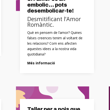
embolic… pots
desembolicar-te!
Desmitificant l’Amor
Romàntic.
Què en pensem de l’amor? Quines
falses creences tenim al voltant de
les relacions? Com ens afecten
aquestes idees a la nostra vida
quotidiana?
Més informació
Taller per a nois que