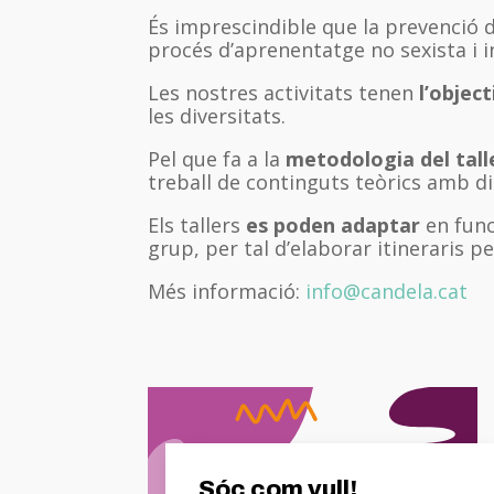
És imprescindible que la prevenció de
procés d’aprenentatge no sexista i in
Les nostres activitats tenen
l’objec
les diversitats.
Pel que fa a la
metodologia del tall
treball de continguts teòrics amb d
Els tallers
es poden adaptar
en func
grup, per tal d’elaborar itineraris pe
Més informació:
info@candela.cat
Sóc com vull!