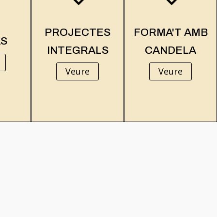
3
PROJECTES
FORMA'T AMB
AS
INTEGRALS
CANDELA
Veure
Veure