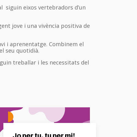
ral siguin eixos vertebradors d’un
gent jove i una vivència positiva de
anvi i aprenentatge. Combinem el
l seu quotidià.
in treballar i les necessitats del
Jo per tu, tu per mi!