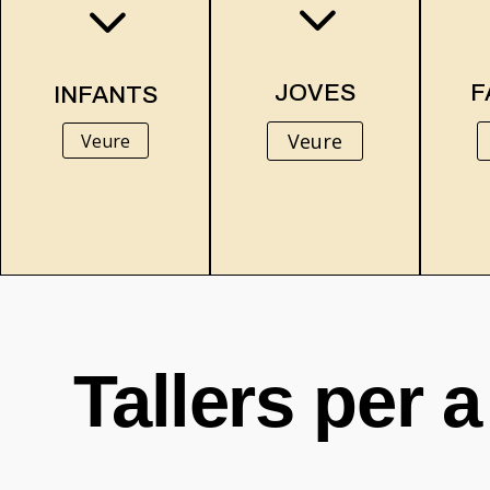
3
3
JOVES
F
INFANTS
Veure
Veure
Tallers per a