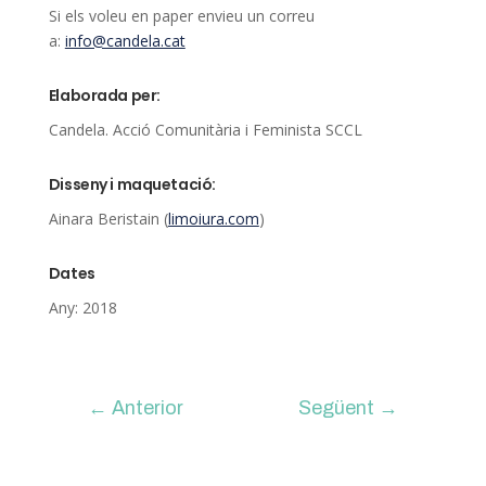
Si els voleu en paper envieu un correu
a:
info@candela.cat
Elaborada per:
Candela. Acció Comunitària i Feminista SCCL
Disseny i maquetació:
Ainara Beristain (
limoiura.com
)
Dates
Any: 2018
←
Anterior
Següent
→