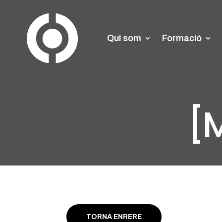
Qui som
Formació
[M
TORNA ENRERE