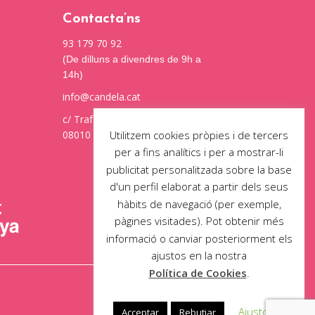
Contacta’ns
93 179 70 92
(De dilluns a divendres de 9h a
14h)
info@candela.cat
c/ Trafalgar, 48. Local 2 interior
Utilitzem cookies pròpies i de tercers
08010 Barcelona
per a fins analítics i per a mostrar-li
publicitat personalitzada sobre la base
d'un perfil elaborat a partir dels seus
hàbits de navegació (per exemple,
pàgines visitades). Pot obtenir més
informació o canviar posteriorment els
ajustos en la nostra
Política de Cookies
.
Ajustos
Acceptar
Rebutjar