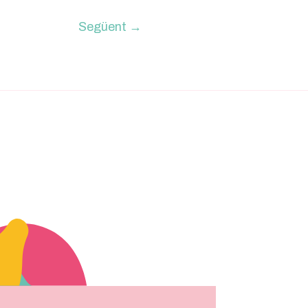
Següent
→