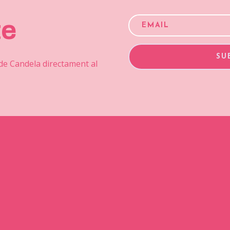
te
SU
 de Candela directament al