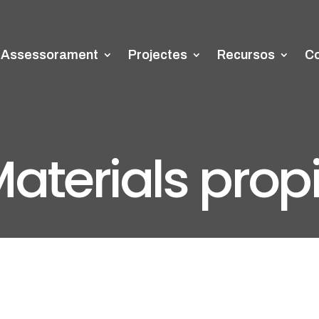
Assessorament
Projectes
Recursos
Co
aterials prop