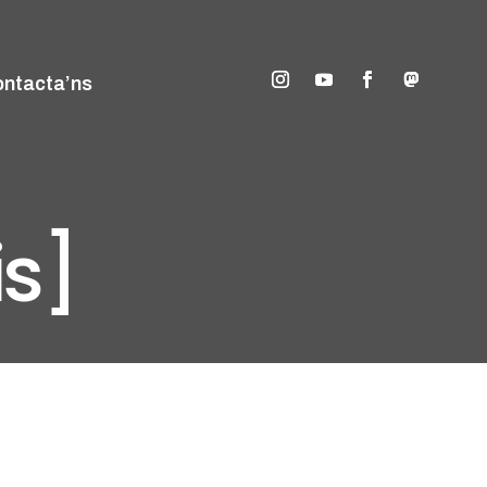
ntacta’ns
is]