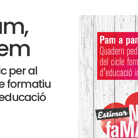
am,
uem
 per al
le formatiu
’educació