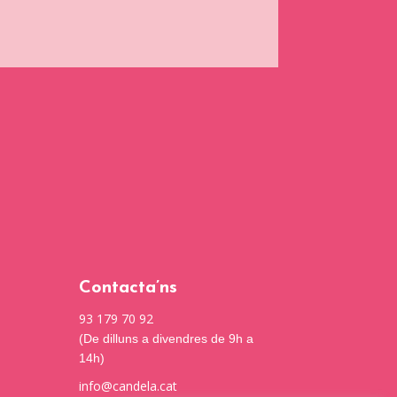
Contacta’ns
93 179 70 92
(De dilluns a divendres de 9h a
14h)
info@candela.cat