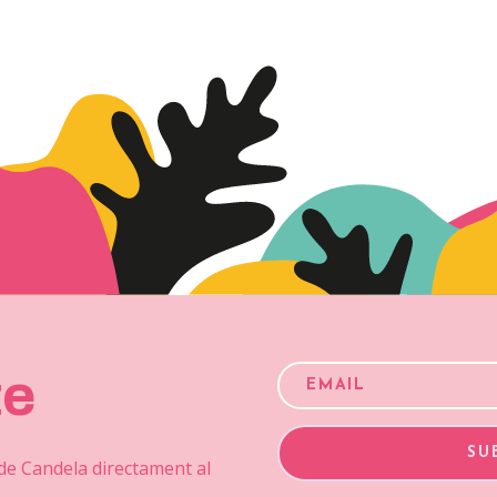
te
SU
 de Candela directament al