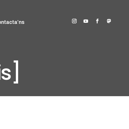
ntacta’ns
is]