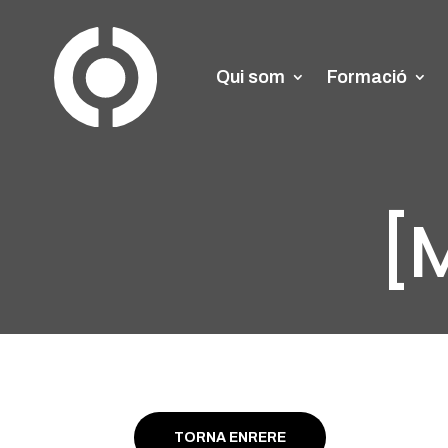
Qui som
Formació
[M
TORNA ENRERE