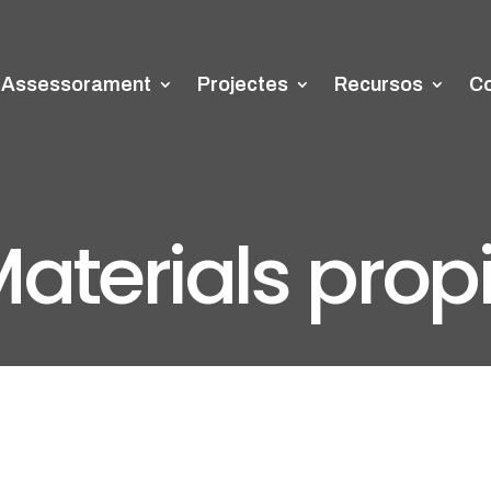
Assessorament
Projectes
Recursos
Co
aterials prop