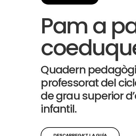
Pam a p
coeduq
Quadern pedagògic
professorat del cic
de grau superior d
infantil.
DESCARREGA'T LA GUÍA