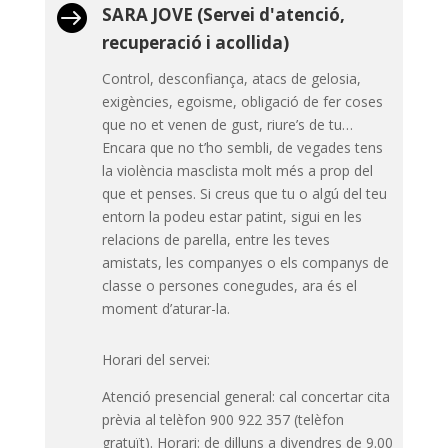

SARA JOVE (Servei d'atenció,
recuperació i acollida)
Control, desconfiança, atacs de gelosia,
exigències, egoisme, obligació de fer coses
que no et venen de gust, riure’s de tu…
Encara que no t’ho sembli, de vegades tens
la violència masclista molt més a prop del
que et penses. Si creus que tu o algú del teu
entorn la podeu estar patint, sigui en les
relacions de parella, entre les teves
amistats, les companyes o els companys de
classe o persones conegudes, ara és el
moment d’aturar-la.
Horari del servei:
Atenció presencial general: cal concertar cita
prèvia al telèfon 900 922 357 (telèfon
gratuït). Horari: de dilluns a divendres de 9.00