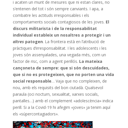
i acaten un munt de mesures que ni estan clares, no
s’entenen del tot i són sempre canviants. I apa, a
combatre les actituds irresponsables i els
comportaments socials contagiosos de les joves.
El
discurs militarista i de la responsabilitat
individual estableix un nosaltres a protegir i un
altres
patogen
. La frontera està en l’atribució de
pràctiques d’irresponsabilitat. I les adolescents i les
joves són assenyalades, una vegada més, com un
factor de risc, com a agent perillós.
La mateixa
cançoneta de sempre: que si són descuidades,
que si no es protegeixen, que no porten una vida
social responsable
… Vaja que no compleixen, de
nou, amb els requisits del bon ciutadà. Qualsevol
paraula (oci nocturn, sexualitat, xarxes socials,
pantalles…) amb el complement «adolescència» indica
perill. Si a la Covid-19 hi afegim «joves» ja tenim aquí
els «súpercontagiadors».