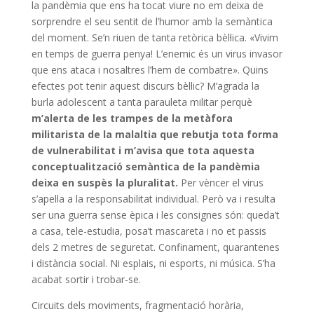
la pandèmia que ens ha tocat viure no em deixa de
sorprendre el seu sentit de l’humor amb la semàntica
del moment. Se’n riuen de tanta retòrica bèl·lica. «Vivim
en temps de guerra penya! L’enemic és un virus invasor
que ens ataca i nosaltres l’hem de combatre». Quins
efectes pot tenir aquest discurs bèl·lic? M’agrada la
burla adolescent a tanta parauleta militar perquè
m’alerta de les trampes de la metàfora
militarista de la malaltia que rebutja tota forma
de vulnerabilitat i m’avisa que tota aquesta
conceptualització semàntica de la pandèmia
deixa en suspès la pluralitat.
Per vèncer el virus
s’apel·la a la responsabilitat individual. Però va i resulta
ser una guerra sense èpica i les consignes són: queda’t
a casa, tele-estudia, posa’t mascareta i no et passis
dels 2 metres de seguretat. Confinament, quarantenes
i distància social. Ni esplais, ni esports, ni música. S’ha
acabat sortir i trobar-se.
Circuits dels moviments, fragmentació horària,