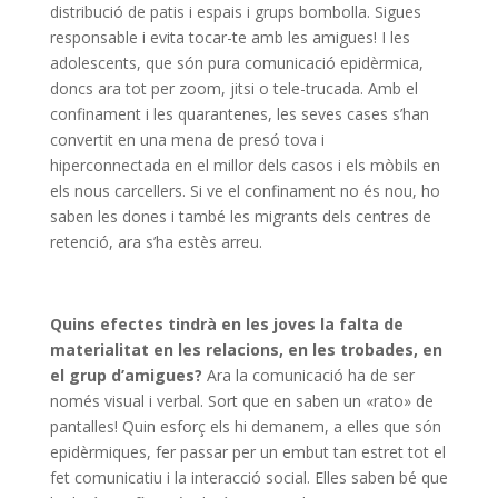
distribució de patis i espais i grups bombolla. Sigues
responsable i evita tocar-te amb les amigues! I les
adolescents, que són pura comunicació epidèrmica,
doncs ara tot per zoom, jitsi o tele-trucada. Amb el
confinament i les quarantenes, les seves cases s’han
convertit en una mena de presó tova i
hiperconnectada en el millor dels casos i els mòbils en
els nous carcellers. Si ve el confinament no és nou, ho
saben les dones i també les migrants dels centres de
retenció, ara s’ha estès arreu.
Quins efectes tindrà en les joves la falta de
materialitat en les relacions, en les trobades, en
el grup d’amigues?
Ara la comunicació ha de ser
només visual i verbal. Sort que en saben un «rato» de
pantalles! Quin esforç els hi demanem, a elles que són
epidèrmiques, fer passar per un embut tan estret tot el
fet comunicatiu i la interacció social. Elles saben bé que