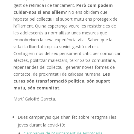
gest de retirada i de tancament.
Però com podem
cuidar-nos si ens aïllem?
No ens oblidem que
l’aposta pel col·lectiu i el suport mutu ens protegeix de
l’aïllament. Quina esperança veure les resistències de
les adolescents a normalitzar unes mesures que
empobreixen la seva experiència vital. Saben que la
vida i la llibertat implica sovint gestió del risc.
Contagiem-nos del seu pensament crític per comunicar
afectes, polititzar malestars, teixir xarxa comunitària,
repensar des del col·lectiu i generar noves formes de
contacte, de proximitat i de calidesa humana.
Les
cures són transformació política, són suport
mutu, són comunitat.
Martí Galofré Garreta.
Dues campanyes que s’han fet sobre l’estigma i les
joves durant la covid-19:
Campanya de l’Ajuntament de Montcada.