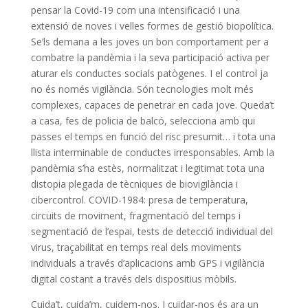
pensar la Covid-19 com una intensificació i una
extensió de noves i velles formes de gestió biopolítica.
Se’ls demana a les joves un bon comportament per a
combatre la pandèmia i la seva participació activa per
aturar els conductes socials patògenes. I el control ja
no és només vigilància. Són tecnologies molt més
complexes, capaces de penetrar en cada jove. Queda’t
a casa, fes de policia de balcó, selecciona amb qui
passes el temps en funció del risc presumit… i tota una
llista interminable de conductes irresponsables. Amb la
pandèmia s’ha estès, normalitzat i legitimat tota una
distopia plegada de tècniques de biovigilància i
cibercontrol. COVID-1984: presa de temperatura,
circuits de moviment, fragmentació del temps i
segmentació de l’espai, tests de detecció individual del
virus, traçabilitat en temps real dels moviments
individuals a través d’aplicacions amb GPS i vigilància
digital costant a través dels dispositius mòbils.
Cuida’t, cuida’m, cuidem-nos. I cuidar-nos és ara un