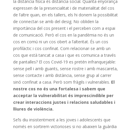
la distància física és distància social. Quanta enyorança
expressen de la presencialitat i de materialitat del cos
de l’altre quan, en els tallers, els hi donem la possibilitat
de connectar-se amb del desig. No obliden la
importància del cos present i el perceben com a espai
de comunicació. Però el cos en la pandèmia no és un
cos en comú ni un cos obert a l’alteritat. És un cos
profilàctic i cos confinat. Com relacionar-se amb un
cos que està tancat a casa i que es comunica a través
de pantalles? El cos Covid-19 es pretén infranquejable:
sense pell i amb guants, sense rostre i amb mascareta,
sense contacte i amb distància, sense grup al carrer
sinó confinat a casa. Però som fràgils i vulnerables.
El
nostre cos no és una fortalesa i sabem que
acceptar la vulnerabilitat és imprescindible per
crear interaccions justes i relacions saludables i
lliures de violència.
Se’ls diu insistentment a les joves i adolescents que
només en sortirem victorioses si no abaixen la guàrdia