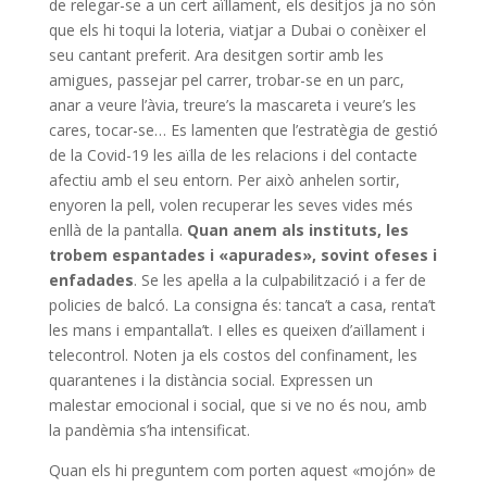
de relegar-se a un cert aïllament, els desitjos ja no són
que els hi toqui la loteria, viatjar a Dubai o conèixer el
seu cantant preferit. Ara desitgen sortir amb les
amigues, passejar pel carrer, trobar-se en un parc,
anar a veure l’àvia, treure’s la mascareta i veure’s les
cares, tocar-se… Es lamenten que l’estratègia de gestió
de la Covid-19 les aïlla de les relacions i del contacte
afectiu amb el seu entorn. Per això anhelen sortir,
enyoren la pell, volen recuperar les seves vides més
enllà de la pantalla.
Quan anem als instituts, les
trobem espantades i «apurades», sovint ofeses i
enfadades
. Se les apel·la a la culpabilització i a fer de
policies de balcó. La consigna és: tanca’t a casa, renta’t
les mans i empantalla’t. I elles es queixen d’aïllament i
telecontrol. Noten ja els costos del confinament, les
quarantenes i la distància social. Expressen un
malestar emocional i social, que si ve no és nou, amb
la pandèmia s’ha intensificat.
Quan els hi preguntem com porten aquest «mojón» de