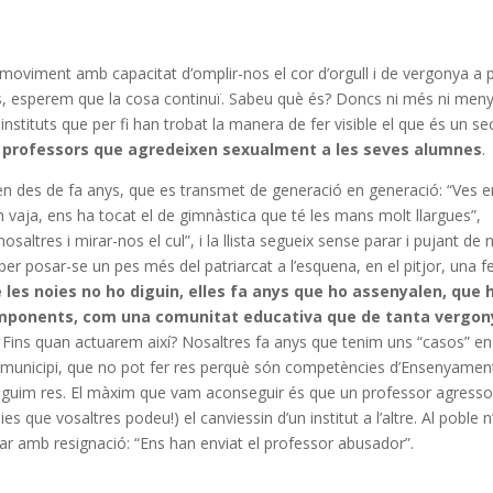
moviment amb capacitat d’omplir-nos el cor d’orgull i de vergonya a 
s, esperem que la cosa continuï. Sabeu què és? Doncs ni més ni men
stituts que per fi han trobat la manera de fer visible el que és un se
a professors que agredeixen sexualment a les seves alumnes
.
en des de fa anys, que es transmet de generació en generació: “Ves e
 vaja, ens ha tocat el de gimnàstica que té les mans molt llargues”,
osaltres i mirar-nos el cul”, i la llista segueix sense parar i pujant de ni
per posar-se un pes més del patriarcat a l’esquena, en el pitjor, una f
e les noies no ho diguin, elles fa anys que ho assenyalen, que 
 imponents, com una comunitat educativa que de tanta vergo
. Fins quan actuarem així? Nosaltres fa anys que tenim uns “casos” en
el municipi, que no pot fer res perquè són competències d’Ensenyament
seguim res. El màxim que vam aconseguir és que un professor agresso
 que vosaltres podeu!) el canviessin d’un institut a l’altre. Al poble n
ar amb resignació: “Ens han enviat el professor abusador”.