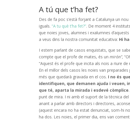
A tú que t’ha fet?
Des de fa poc s’està forjant a Catalunya un nou 
iguals.
“A tu què t’ha fet?”
. De moment 4 institut
que noies joves, alumnes i exalumnes d’aquests in
a veus dins la nostra comunitat educativa:
Hi h
I estem parlant de casos enquistats, que se sab
compte que el profe de mates, és un
mirón”,
“Oh
“Aquest és el profe que incita als nois a riure de n
En el millor dels casos les noies van preparades 
més que quedarà gravada en el cos.
I no és qu
identifiquen, que demanen ajuda i veuen,
que té, aparta la mirada i esdevé còmplice
punt de mira. I ni amb el suport de la tècnica d
anant a parlar amb directors i directores, acon
(aquest encara no ha estat denunciat, som-hi noies
ha dos. Les noies, el primer dia, ens van coment