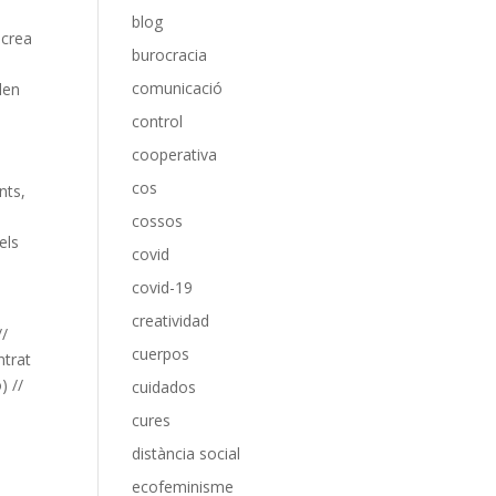
blog
 crea
burocracia
comunicació
len
control
cooperativa
cos
nts,
cossos
els
covid
covid-19
creatividad
//
cuerpos
ntrat
) //
cuidados
cures
distància social
ecofeminisme