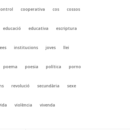
control
cooperativa
cos
cossos
educació
educativa
escriptura
ees
institucions
joves
llei
poema
poesia
política
porno
ns
revolució
secundària
sexe
vida
violència
vivenda