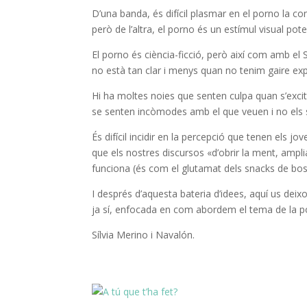
D’una banda, és difícil plasmar en el porno la c
però de l’altra, el porno és un estímul visual pot
El porno és ciència-ficció, però així com amb 
no està tan clar i menys quan no tenim gaire exp
Hi ha moltes noies que senten culpa quan s’exc
se senten incòmodes amb el que veuen i no els s
És difícil incidir en la percepció que tenen els jo
que els nostres discursos «d’obrir la ment, ampl
funciona (és com el glutamat dels snacks de bos
I després d’aquesta bateria d’idees, aquí us deix
ja sí, enfocada en com abordem el tema de la p
Sílvia Merino i Navalón.