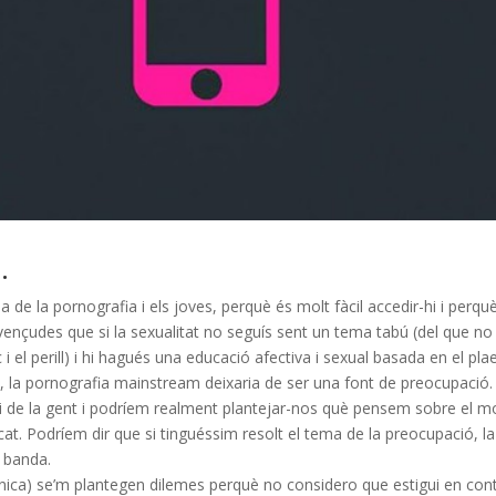
…
e la pornografia i els joves, perquè és molt fàcil accedir-hi i perqu
nçudes que si la sexualitat no seguís sent un tema tabú (del que no 
 el perill) i hi hagués una educació afectiva i sexual basada en el pla
ió, la pornografia mainstream deixaria de ser una font de preocupació.
opi de la gent i podríem realment plantejar-nos què pensem sobre el m
at. Podríem dir que si tinguéssim resolt el tema de la preocupació, la
a banda.
única) se’m plantegen dilemes perquè no considero que estigui en con