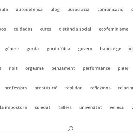
aula
autodefensa
blog
burocracia
comunicació
pos
cuidados
cures
distància social
ecofeminisme
gènere
gorda
gordofóbia
govern
habitatge
id
s
nois
orgasme
pensament
performance
plaer
professors
prostitució
realidad
reflexions
relacio
la impostora
soledat
tallers
universitat
vellesa