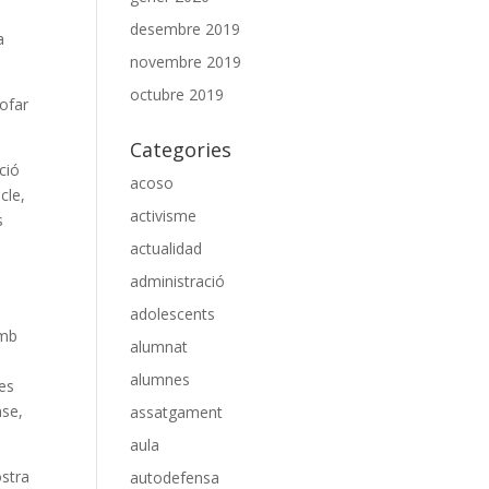
desembre 2019
a
novembre 2019
octubre 2019
ofar
Categories
ció
acoso
cle,
activisme
s
actualidad
administració
adolescents
amb
alumnat
alumnes
res
nse,
assatgament
aula
ostra
autodefensa