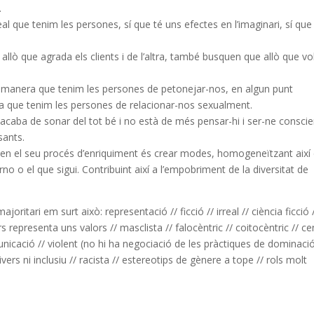
.
eal que tenim les persones, sí que té uns efectes en l’imaginari, sí que
lò que agrada els clients i de l’altra, també busquen que allò que vo
n la manera que tenim les persones de petonejar-nos, en algun punt
a que tenim les persones de relacionar-nos sexualment.
acaba de sonar del tot bé i no està de més pensar-hi i ser-ne conscie
sants.
 en el seu procés d’enriquiment és crear modes, homogeneïtzant així 
rno o el que sigui. Contribuint així a l’empobriment de la diversitat de
oritari em surt això: representació // ficció // irreal // ciència ficció 
s representa uns valors // masclista // falocèntric // coitocèntric // ce
unicació // violent (no hi ha negociació de les pràctiques de dominació
ivers ni inclusiu // racista // estereotips de gènere a tope // rols molt