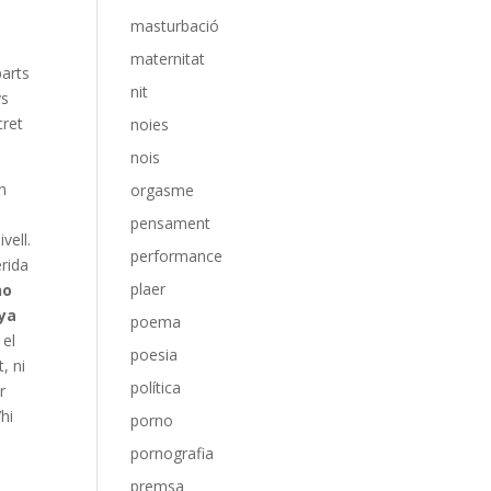
masturbació
maternitat
parts
nit
ys
cret
noies
nois
n
orgasme
pensament
vell.
performance
erida
plaer
ho
nya
poema
 el
poesia
, ni
política
r
’hi
porno
pornografia
premsa