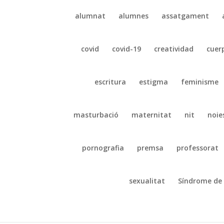
alumnat
alumnes
assatgament
covid
covid-19
creatividad
cuer
escritura
estigma
feminisme
masturbació
maternitat
nit
noie
pornografia
premsa
professorat
sexualitat
Síndrome de 