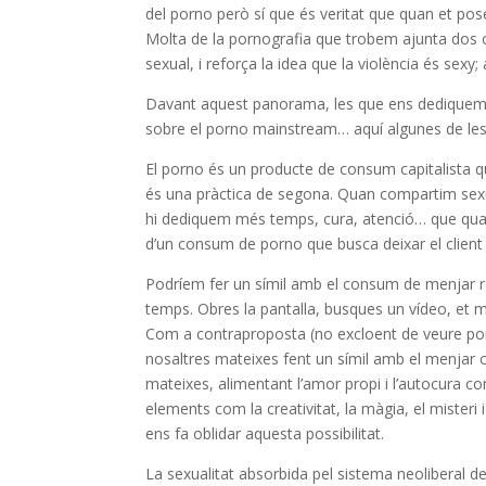
del porno però sí que és veritat que quan et pose
Molta de la pornografia que trobem ajunta dos con
sexual, i reforça la idea que la violència és sexy
Davant aquest panorama, les que ens dediquem a 
sobre el porno mainstream… aquí algunes de les 
El porno és un producte de consum capitalista qu
és una pràctica de segona. Quan compartim sexua
hi dediquem més temps, cura, atenció… que quan 
d’un consum de porno que busca deixar el client
Podríem fer un símil amb el consum de menjar ràp
temps. Obres la pantalla, busques un vídeo, et ma
Com a contraproposta (no excloent de veure porn
nosaltres mateixes fent un símil amb el menjar cu
mateixes, alimentant l’amor propi i l’autocura 
elements com la creativitat, la màgia, el misteri
ens fa oblidar aquesta possibilitat.
La sexualitat absorbida pel sistema neoliberal de 