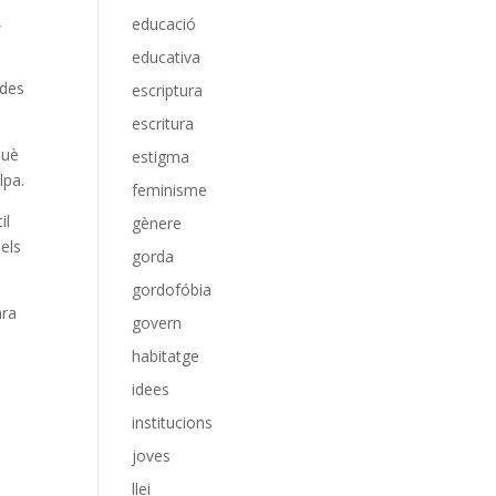
,
educació
educativa
ades
escriptura
escritura
què
estigma
lpa.
feminisme
il
gènere
 els
gorda
gordofóbia
ara
govern
habitatge
idees
institucions
joves
llei