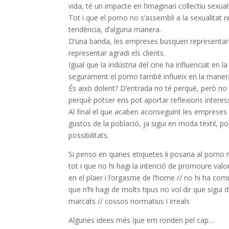
vida, té un impacte en l’imaginari col·lectiu sexual
Tot i que el porno no s’assembli a la sexualitat r
tendència, d’alguna manera.
D’una banda, les empreses busquen representar al
representar agradi els clients.
Igual que la indústria del cine ha influenciat e
segurament el porno també influeix en la maner
És això dolent? D’entrada no té perquè, però no 
perquè potser ens pot aportar reflexions interes
Al final el que acaben aconseguint les empreses
gustos de la població, ja sigui en moda tèxtil, po
possibilitats.
Si penso en quines etiquetes li posaria al porno maj
tot i que no hi hagi la intenció de promoure valor
en el plaer i l’orgasme de l’home // no hi ha com
que n’hi hagi de molts tipus no vol dir que sigui d
marcats // cossos normatius i irreals
Algunes idees més que em ronden pel cap…