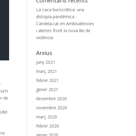
Comentaris recents
La caca burocrática: una
distopía pandémica -
Candela.cat
en
Ambivalències
i alertes front la nova llei de
violència
Arxius
juny 2021
març 2021
febrer 2021
è
gener 2021
se’n
er de
desembre 2020
novembre 2020
odel
març 2020
febrer 2020
tra
gener 2020