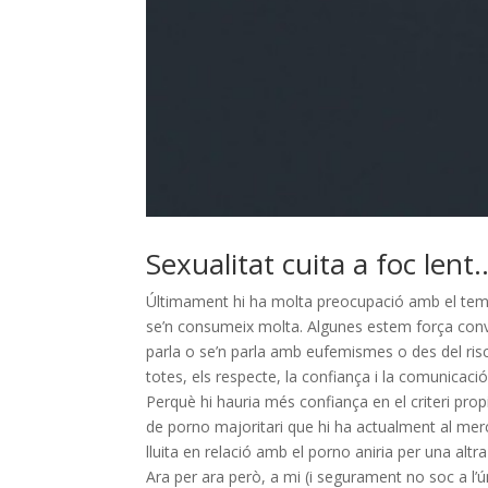
Sexualitat cuita a foc lent
Últimament hi ha molta preocupació amb el tema d
se’n consumeix molta. Algunes estem força conve
parla o se’n parla amb eufemismes o des del risc i
totes, els respecte, la confiança i la comunicac
Perquè hi hauria més confiança en el criteri pr
de porno majoritari que hi ha actualment al merc
lluita en relació amb el porno aniria per una altr
Ara per ara però, a mi (i segurament no soc a l’