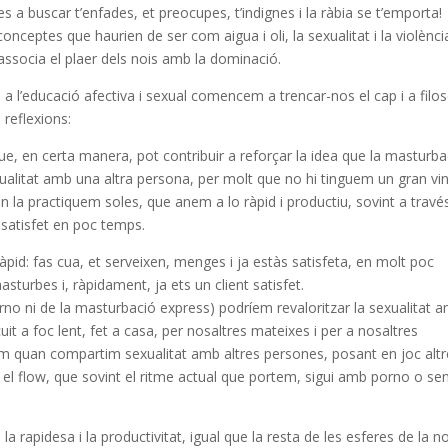
s a buscar t’enfades, et preocupes, t’indignes i la ràbia se t’emporta!
ceptes que haurien de ser com aigua i oli, la sexualitat i la violènci
; associa el plaer dels nois amb la dominació.
l’educació afectiva i sexual comencem a trencar-nos el cap i a filos
reflexions:
e, en certa manera, pot contribuir a reforçar la idea que la masturba
litat amb una altra persona, per molt que no hi tinguem un gran vin
la practiquem soles, que anem a lo ràpid i productiu, sovint a travé
 satisfet en poc temps.
id: fas cua, et serveixen, menges i ja estàs satisfeta, en molt poc
sturbes i, ràpidament, ja ets un client satisfet.
o ni de la masturbació express) podríem revaloritzar la sexualitat 
it a foc lent, fet a casa, per nosaltres mateixes i per a nosaltres
com quan compartim sexualitat amb altres persones, posant en joc alt
 i el flow, que sovint el ritme actual que portem, sigui amb porno o se
la rapidesa i la productivitat, igual que la resta de les esferes de la n