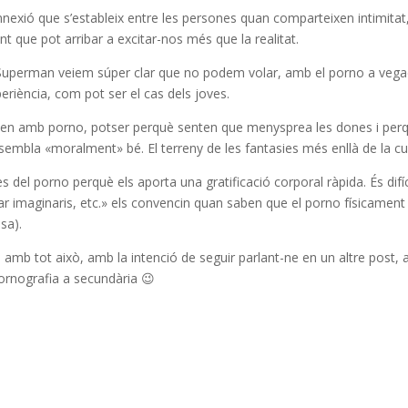
onnexió que s’estableix entre les persones quan comparteixen intimitat
ent que pot arribar a excitar-nos més que la realitat.
el Superman veiem súper clar que no podem volar, amb el porno a veg
eriència, com pot ser el cas dels joves.
iten amb porno, potser perquè senten que menysprea les dones i per
embla «moralment» bé. El terreny de les fantasies més enllà de la cu
ves del porno perquè els aporta una gratificació corporal ràpida. És difíc
iar imaginaris, etc.» els convencin quan saben que el porno físicament
sa).
o amb tot això, amb la intenció de seguir parlant-ne en un altre post, 
ornografia a secundària 😉