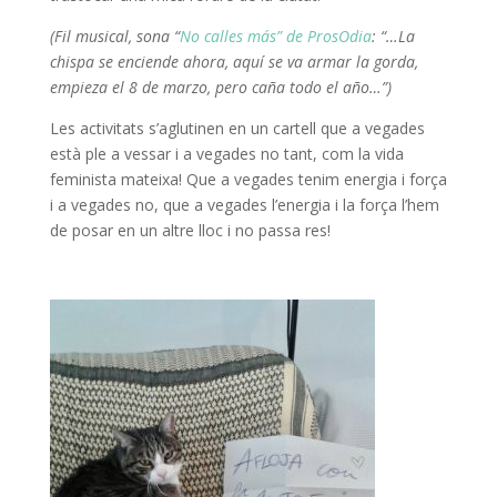
(Fil musical, sona “
No calles más” de ProsOdia
: “…La
chispa se enciende ahora, aquí se va armar la gorda,
empieza el 8 de marzo, pero caña todo el año…”)
Les activitats s’aglutinen en un cartell que a vegades
està ple a vessar i a vegades no tant, com la vida
feminista mateixa! Que a vegades tenim energia i força
i a vegades no, que a vegades l’energia i la força l’hem
de posar en un altre lloc i no passa res!