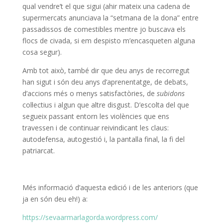
qual vendre’t el que sigui (ahir mateix una cadena de
supermercats anunciava la “setmana de la dona” entre
passadissos de comestibles mentre jo buscava els
flocs de civada, si em despisto m’encasqueten alguna
cosa segur).
Amb tot això, també dir que deu anys de recorregut
han sigut i són deu anys d’aprenentatge, de debats,
d’accions més o menys satisfactòries, de
subidons
col·lectius i algun que altre disgust. D’escolta del que
segueix passant entorn les violències que ens
travessen i de continuar reivindicant les claus:
autodefensa, autogestió i, la pantalla final, la fi del
patriarcat.
Més informació d’aquesta edició i de les anteriors (que
ja en són deu eh!) a:
https://sevaarmarlagorda.wordpress.com/