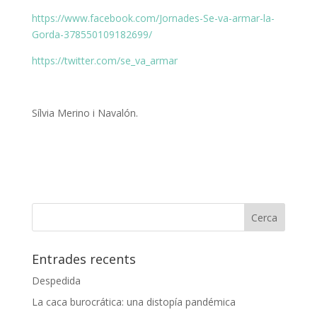
https://www.facebook.com/Jornades-Se-va-armar-la-
Gorda-378550109182699/
https://twitter.com/se_va_armar
Sílvia Merino i Navalón.
Entrades recents
Despedida
La caca burocrática: una distopía pandémica