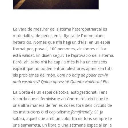
La vara de mesurar del sistema heteropatriarcal es
materialitza de perles en la figura de l’home blanc
hetero cis. Només que n’hi hagi un d’ells, en un espai
format per, posa-li, 100 persones, aleshores el lloc
està validat. En diuen segur. Té l’aprovació del sistema.
Però, ah, si no n’hi ha cap i a més hi ha un consens
explícit que no poden entrar, aleshores apareixen tots
els problemes del món.
Com no haig de poder ser-hi
amb vosaltres? Quina opressió! Quanta violència! Etc.
La Gorda és un espai de totxs, autogestionat, i ens
recorda que el feminisme autònom existeix i que té
una altra manera de fer les coses fora dels circuits de
les institucions o el capitalisme
femifriendly
. Sí, ja
sabeu, aquell que amb un color lila de fons sempre té
una samarreta, un llibre o una setmana especial en la