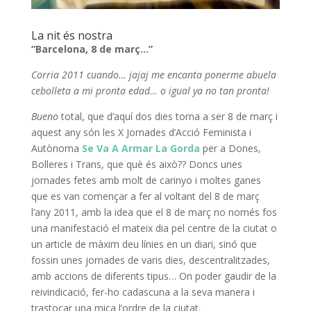
La nit és nostra
“Barcelona, 8 de març…”
Corria 2011 cuando… jajaj me encanta ponerme abuela
cebolleta a mi pronta edad… o igual ya no tan pronta!
Bueno
total, que d’aquí dos dies torna a ser 8 de març i
aquest any són les X Jornades d’Acció Feminista i
Autònoma
Se Va A Armar La Gorda
per a Dones,
Bolleres i Trans, que què és això?? Doncs unes
jornades fetes amb molt de carinyo i moltes ganes
que es van començar a fer al voltant del 8 de març
l’any 2011, amb la idea que el 8 de març no només fos
una manifestació el mateix dia pel centre de la ciutat o
un article de màxim deu línies en un diari, sinó que
fossin unes jornades de varis dies, descentralitzades,
amb accions de diferents tipus… On poder gaudir de la
reivindicació, fer-ho cadascuna a la seva manera i
trastocar una mica l’ordre de la ciutat.