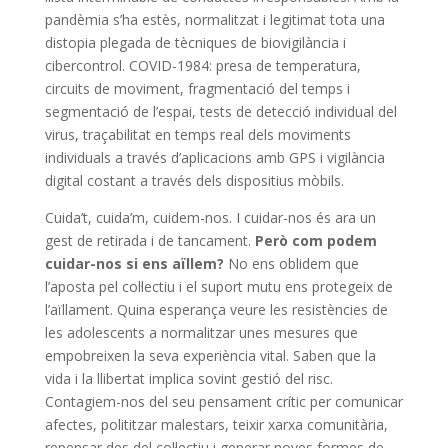
pandèmia s’ha estès, normalitzat i legitimat tota una
distopia plegada de tècniques de biovigilància i
cibercontrol. COVID-1984: presa de temperatura,
circuits de moviment, fragmentació del temps i
segmentació de l’espai, tests de detecció individual del
virus, traçabilitat en temps real dels moviments
individuals a través d’aplicacions amb GPS i vigilància
digital costant a través dels dispositius mòbils.
Cuida’t, cuida’m, cuidem-nos. I cuidar-nos és ara un
gest de retirada i de tancament.
Però com podem
cuidar-nos si ens aïllem?
No ens oblidem que
l’aposta pel col·lectiu i el suport mutu ens protegeix de
l’aïllament. Quina esperança veure les resistències de
les adolescents a normalitzar unes mesures que
empobreixen la seva experiència vital. Saben que la
vida i la llibertat implica sovint gestió del risc.
Contagiem-nos del seu pensament crític per comunicar
afectes, polititzar malestars, teixir xarxa comunitària,
repensar des del col·lectiu i generar noves formes de