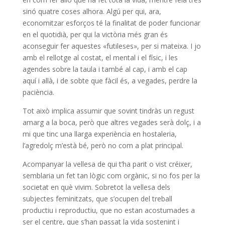
sinó quatre coses alhora. Algú per qui, ara,
economitzar esforços té la finalitat de poder funcionar
en el quotidià, per qui la victòria més gran és
aconseguir fer aquestes «futileses», per si mateixa. I jo
amb el rellotge al costat, el mental i el físic, i les
agendes sobre la taula i també al cap, i amb el cap
aquí i allà, i de sobte que fàcil és, a vegades, perdre la
paciència.
Tot això implica assumir que sovint tindràs un regust
amarg a la boca, però que altres vegades serà dolç, i a
mi que tinc una llarga experiència en hostaleria,
l’agredolç m’està bé, però no com a plat principal.
Acompanyar la vellesa de qui t’ha parit o vist créixer,
semblaria un fet tan lògic com orgànic, si no fos per la
societat en què vivim. Sobretot la vellesa dels
subjectes feminitzats, que s’ocupen del treball
productiu i reproductiu, que no estan acostumades a
ser el centre, que s’han passat la vida sostenint i