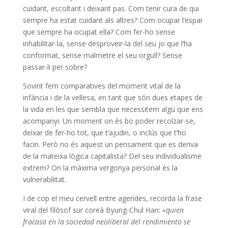
cuidant, escoltant i deixant pas. Com tenir cura de qui
sempre ha estat cuidant als altres? Com ocupar l’espai
que sempre ha ocupat ella? Com fer-ho sense
inhabilitar-la, sense desproveir-la del seu jo que l’ha
conformat, sense malmetre el seu orgull? Sense
passar-li per sobre?
Sovint fem comparatives del moment vital de la
infància i de la vellesa, en tant que són dues etapes de
la vida en les que sembla que necessitem algú que ens
acompanyi. Un moment on és bo poder recolzar-se,
deixar de fer-ho tot, que t’ajudin, o inclús que t’ho
facin. Però no és aquest un pensament que es deriva
de la mateixa lògica capitalista? Del seu individualisme
extrem? On la màxima vergonya personal és la
vulnerabilitat.
I de cop el meu cervell entre agendes, recorda la frase
viral del filòsof sur coreà Byung-Chul Han:
«quien
fracasa en la sociedad neoliberal del rendimiento se