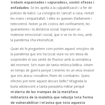
trobem espantades i «apurades», sovint ofeses i
enfadades
. Se les apel·la a la culpabilització i a fer de
policies de balcó. La consigna és: tanca’t a casa, renta’t
les mans i empantalla’t. I elles es queixen d’aïllament i
telecontrol. Noten ja els costos del confinament, les
quarantenes i la distància social. Expressen un
malestar emocional i social, que si ve no és nou, amb
la pandèmia s’ha intensificat.
Quan els hi preguntem com porten aquest «mojón» de
la pandèmia que ens ha tocat viure no em deixa de
sorprendre el seu sentit de l’humor amb la semàntica
del moment. Se’n riuen de tanta retòrica bèl·lica. «Vivim
en temps de guerra penya! L’enemic és un virus invasor
que ens ataca i nosaltres l’hem de combatre». Quins
efectes pot tenir aquest discurs bèl·lic? M’agrada la
burla adolescent a tanta parauleta militar perquè
m’alerta de les trampes de la metàfora
militarista de la malaltia que rebutja tota forma
de vulnerabilitat i m’avisa que tota aquesta