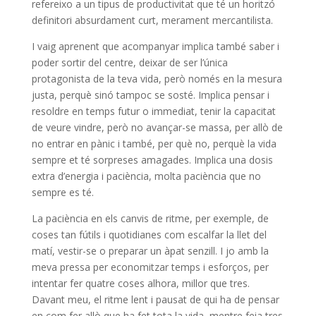
refereixo a un tipus de productivitat que té un horitzó
definitori absurdament curt, merament mercantilista.
I vaig aprenent que acompanyar implica també saber i
poder sortir del centre, deixar de ser l’única
protagonista de la teva vida, però només en la mesura
justa, perquè sinó tampoc se sosté. Implica pensar i
resoldre en temps futur o immediat, tenir la capacitat
de veure vindre, però no avançar-se massa, per allò de
no entrar en pànic i també, per què no, perquè la vida
sempre et té sorpreses amagades. Implica una dosis
extra d’energia i paciència, molta paciència que no
sempre es té.
La paciència en els canvis de ritme, per exemple, de
coses tan fútils i quotidianes com escalfar la llet del
matí, vestir-se o preparar un àpat senzill. I jo amb la
meva pressa per economitzar temps i esforços, per
intentar fer quatre coses alhora, millor que tres.
Davant meu, el ritme lent i pausat de qui ha de pensar
en com fer allò que ha fet tota la vida, mentre feia tres