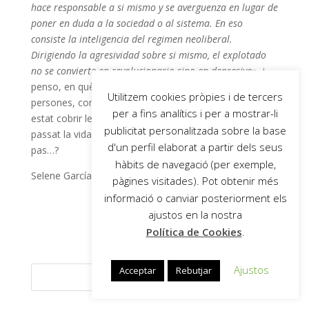
hace responsable a si mismo y se averguenza en lugar de
poner en duda a la sociedad o al sistema. En eso
consiste la inteligencia del regimen neoliberal.
Dirigiendo la agresividad sobre si mismo, el explotado
no se convierte en revolucionario sino en depresivo»
, i
penso, en què consistirà el fracàs per aquelles
Utilitzem cookies pròpies i de tercers
persones, com ma mare, per qui el bon rendiment ha
per a fins analítics i per a mostrar-li
estat cobrir les necessitats de tothom, i que s’han
publicitat personalitzada sobre la base
passat la vida sostenint i cuidant, escoltant i deixant
d'un perfil elaborat a partir dels seus
pas…?
hàbits de navegació (per exemple,
Selene García Sanagustín.
pàgines visitades). Pot obtenir més
informació o canviar posteriorment els
ajustos en la nostra
Política de Cookies
.
Ajustos
Acceptar
Rebutjar