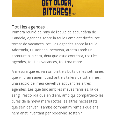
Tot i les agendes…
Primera reunió de l’any de l’equip de secundària de
Candela, agendes sobre la taula i ambient distès, tot i
tornar de vacances, tot i les agendes sobre la taula.
Adormida, il·lusionada, nerviosa, atenta i amb un
somriure a la cara, diria que estic contenta, tot i les
agendes, tot i les vacances, tot i ma mare.
A mesura que es van omplint els buits de les setmanes
que vindran i anem quadrant els tallers de tot el mes,
una secció del meu cervell va activant les altres
agendes. Les que tinc amb les meves famílies, la de
sang i l’escollida que en diem, amb qui comparteixo les
cures de la meva mare i totes les altres necessitats
que se’n deriven. També compartim remeis que ens
hem anat inventant per poder-ho sostenir.