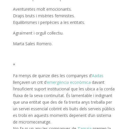
Aventuretes molt emocionants.
Draps bruts i misèries feministes.
Equilibrismes i peripècies a les entitats.
Agraïment i orgull col·lectiu.
Marta Sales Romero.
*
Fa menys de quinze dies les companyes d’
Aadas
llençaven un crit d
‘emergència econòmica
davant
l’insuficient suport institucional que les ubica a la corda
fluixa de la seva continuïtat. És lamentable i indignant
que una entitat que des de fa trenta anys treballa per
un servei essencial cobrint els buits dels serveis públics
es trobi en aquests moments depenent d’un sistema
de micromecenatge.
No fa ni un any les companyes de
Tamaia
prenien la