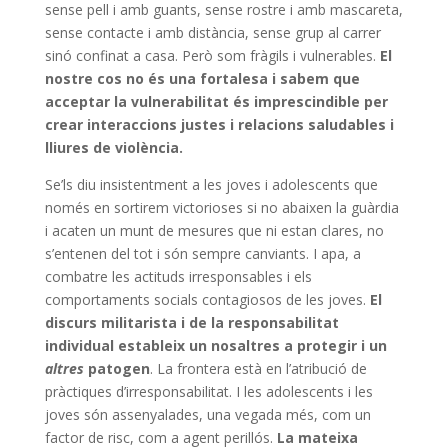
sense pell i amb guants, sense rostre i amb mascareta,
sense contacte i amb distància, sense grup al carrer
sinó confinat a casa. Però som fràgils i vulnerables.
El
nostre cos no és una fortalesa i sabem que
acceptar la vulnerabilitat és imprescindible per
crear interaccions justes i relacions saludables i
lliures de violència.
Se’ls diu insistentment a les joves i adolescents que
només en sortirem victorioses si no abaixen la guàrdia
i acaten un munt de mesures que ni estan clares, no
s’entenen del tot i són sempre canviants. I apa, a
combatre les actituds irresponsables i els
comportaments socials contagiosos de les joves.
El
discurs militarista i de la responsabilitat
individual estableix un nosaltres a protegir i un
altres
patogen
. La frontera està en l’atribució de
pràctiques d’irresponsabilitat. I les adolescents i les
joves són assenyalades, una vegada més, com un
factor de risc, com a agent perillós.
La mateixa