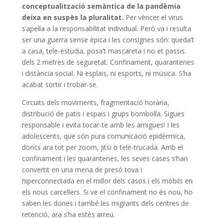
conceptualització semàntica de la pandèmia
deixa en suspès la pluralitat.
Per vèncer el virus
s’apel·la a la responsabilitat individual. Però va i resulta
ser una guerra sense èpica i les consignes són: queda’t
a casa, tele-estudia, posa’t mascareta i no et passis
dels 2 metres de seguretat. Confinament, quarantenes
i distància social. Ni esplais, ni esports, ni música. S’ha
acabat sortir i trobar-se.
Circuits dels moviments, fragmentació horària,
distribució de patis i espais i grups bombolla. Sigues
responsable i evita tocar-te amb les amigues! I les
adolescents, que són pura comunicació epidèrmica,
doncs ara tot per zoom, jitsi o tele-trucada. Amb el
confinament i les quarantenes, les seves cases s’han
convertit en una mena de presó tova i
hiperconnectada en el millor dels casos i els mòbils en
els nous carcellers. Si ve el confinament no és nou, ho
saben les dones i també les migrants dels centres de
retenció, ara s’ha estès arreu.