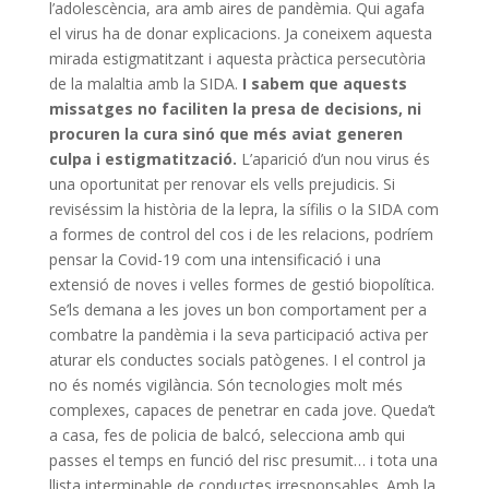
l’adolescència, ara amb aires de pandèmia. Qui agafa
el virus ha de donar explicacions. Ja coneixem aquesta
mirada estigmatitzant i aquesta pràctica persecutòria
de la malaltia amb la SIDA.
I sabem que aquests
missatges no faciliten la presa de decisions, ni
procuren la cura sinó que més aviat generen
culpa i estigmatització.
L’aparició d’un nou virus és
una oportunitat per renovar els vells prejudicis. Si
reviséssim la història de la lepra, la sífilis o la SIDA com
a formes de control del cos i de les relacions, podríem
pensar la Covid-19 com una intensificació i una
extensió de noves i velles formes de gestió biopolítica.
Se’ls demana a les joves un bon comportament per a
combatre la pandèmia i la seva participació activa per
aturar els conductes socials patògenes. I el control ja
no és només vigilància. Són tecnologies molt més
complexes, capaces de penetrar en cada jove. Queda’t
a casa, fes de policia de balcó, selecciona amb qui
passes el temps en funció del risc presumit… i tota una
llista interminable de conductes irresponsables. Amb la