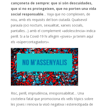
cançoneta de sempre: que si són descuidades,
que si no es protegeixen, que no porten una vida
social responsable
… Vaja que no compleixen, de
nou, amb els requisits del bon ciutadà. Qualsevol
paraula (oci nocturn, sexualitat, xarxes socials,
pantalles…) amb el complement «adolescència» indica
perill. Si a la Covid-19 hi afegim «joves» ja tenim aquí
els «súpercontagiadors».
Risc, perill, imprudència, irresponsabilitat… Una
coctelera fatal que promociona els vells tòpics sobre
les joves i renova la visió negativa i estereotipada de