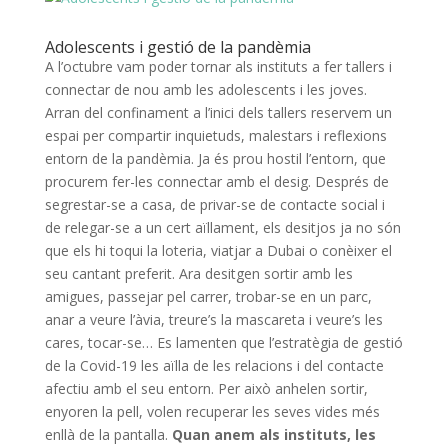
Adolescents i gestió de la pandèmia
A l’octubre vam poder tornar als instituts a fer tallers i
connectar de nou amb les adolescents i les joves.
Arran del confinament a l’inici dels tallers reservem un
espai per compartir inquietuds, malestars i reflexions
entorn de la pandèmia. Ja és prou hostil l’entorn, que
procurem fer-les connectar amb el desig. Després de
segrestar-se a casa, de privar-se de contacte social i
de relegar-se a un cert aïllament, els desitjos ja no són
que els hi toqui la loteria, viatjar a Dubai o conèixer el
seu cantant preferit. Ara desitgen sortir amb les
amigues, passejar pel carrer, trobar-se en un parc,
anar a veure l’àvia, treure’s la mascareta i veure’s les
cares, tocar-se… Es lamenten que l’estratègia de gestió
de la Covid-19 les aïlla de les relacions i del contacte
afectiu amb el seu entorn. Per això anhelen sortir,
enyoren la pell, volen recuperar les seves vides més
enllà de la pantalla.
Quan anem als instituts, les