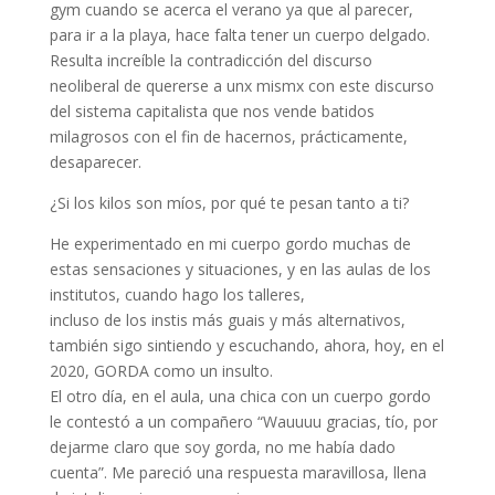
gym cuando se acerca el verano ya que al parecer,
para ir a la playa, hace falta tener un cuerpo delgado.
Resulta increíble la contradicción del discurso
neoliberal de quererse a unx mismx con este discurso
del sistema capitalista que nos vende batidos
milagrosos con el fin de hacernos, prácticamente,
desaparecer.
¿Si los kilos son míos, por qué te pesan tanto a ti?
He experimentado en mi cuerpo gordo muchas de
estas sensaciones y situaciones, y en las aulas de los
institutos, cuando hago los talleres,
incluso de los instis más guais y más alternativos,
también sigo sintiendo y escuchando, ahora, hoy, en el
2020, GORDA como un insulto.
El otro día, en el aula, una chica con un cuerpo gordo
le contestó a un compañero “Wauuuu gracias, tío, por
dejarme claro que soy gorda, no me había dado
cuenta”. Me pareció una respuesta maravillosa, llena