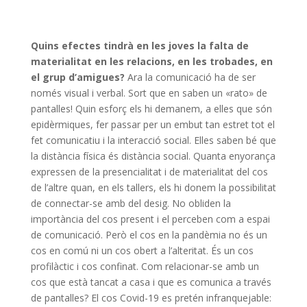
Quins efectes tindrà en les joves la falta de
materialitat en les relacions, en les trobades, en
el grup d’amigues?
Ara la comunicació ha de ser
només visual i verbal. Sort que en saben un «rato» de
pantalles! Quin esforç els hi demanem, a elles que són
epidèrmiques, fer passar per un embut tan estret tot el
fet comunicatiu i la interacció social. Elles saben bé que
la distància física és distància social. Quanta enyorança
expressen de la presencialitat i de materialitat del cos
de l’altre quan, en els tallers, els hi donem la possibilitat
de connectar-se amb del desig. No obliden la
importància del cos present i el perceben com a espai
de comunicació. Però el cos en la pandèmia no és un
cos en comú ni un cos obert a l’alteritat. És un cos
profilàctic i cos confinat. Com relacionar-se amb un
cos que està tancat a casa i que es comunica a través
de pantalles? El cos Covid-19 es pretén infranquejable: