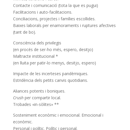
Contacte i comunicació (tota la que es pugui)
Facilitacions i auto-facilitacions.
Conciliacions, projectes i famílies escollides.
Baixes laborals per enamoraments i ruptures afectives
(tant de bo).
Consciència dels privilegis
(en procés de ser-ho més, espero, desitjo)
Maltracte institucional *
(en lluita per patir-lo menys, desitjo, espero)
Impacte de les incerteses pandèmiques.
Estridència dels petits canvis quotidians.
Aliances potents i boniques.
Crush
per compartir local.
Trobades «in-sòlites» **
Sosteniment econòmic i emocional. Emocional i
econòmic.
Personal i polític. Polític i personal.