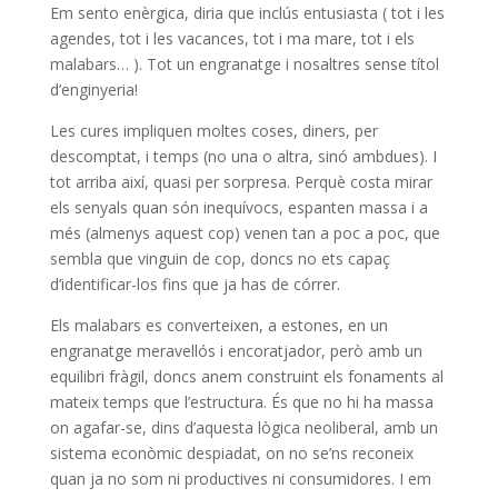
Em sento enèrgica, diria que inclús entusiasta ( tot i les
agendes, tot i les vacances, tot i ma mare, tot i els
malabars… ). Tot un engranatge i nosaltres sense títol
d’enginyeria!
Les cures impliquen moltes coses, diners, per
descomptat, i temps (no una o altra, sinó ambdues). I
tot arriba així, quasi per sorpresa. Perquè costa mirar
els senyals quan són inequívocs, espanten massa i a
més (almenys aquest cop) venen tan a poc a poc, que
sembla que vinguin de cop, doncs no ets capaç
d’identificar-los fins que ja has de córrer.
Els malabars es converteixen, a estones, en un
engranatge meravellós i encoratjador, però amb un
equilibri fràgil, doncs anem construint els fonaments al
mateix temps que l’estructura. És que no hi ha massa
on agafar-se, dins d’aquesta lògica neoliberal, amb un
sistema econòmic despiadat, on no se’ns reconeix
quan ja no som ni productives ni consumidores. I em