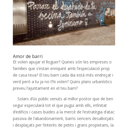
Amor de barri
Et volen apujar el lloguer? Quines són les empreses o
famílies que s’estan enriquint amb l’especulació prop
de casa teva? El teu barri cada dia està més endreçat i
verd però a tu ja no t’hi volen? Quins plans urbanístics
preveu l’ajuntament en el teu barri?
Solars d’ús públic venuts al millor postor que de ben
segur especularà tot el que pugui amb ells, infinitat
d’edificis i cases buides a la mercè de l’estratègia d’atac
passiva de l’abandonament, barris sencers desallotjats
i desplaçats per l’interès de petits i grans propietaris, la