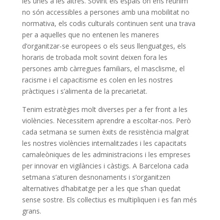
les unes a les altres. Sovint els espais on ens reunim
no són accessibles a persones amb una mobilitat no
normativa, els codis culturals continuen sent una trava
per a aquelles que no entenen les maneres
d’organitzar-se europees o els seus llenguatges, els
horaris de trobada molt sovint deixen fora les
persones amb càrregues familiars, el masclisme, el
racisme i el capacitisme es colen en les nostres
pràctiques i s’alimenta de la precarietat.
Tenim estratègies molt diverses per a fer front a les
violències. Necessitem aprendre a escoltar-nos. Però
cada setmana se sumen èxits de resistència malgrat
les nostres violències internalitzades i les capacitats
camaleòniques de les administracions i les empreses
per innovar en vigilàncies i càstigs. A Barcelona cada
setmana s’aturen desnonaments i s’organitzen
alternatives d’habitatge per a les que s’han quedat
sense sostre. Els col·lectius es multipliquen i es fan més
grans.