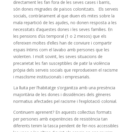
directament les fan fora de les seves cases i barris,
són dones migrades de països colonitzats. Els serveis
socials, contràriament al que diuen els mites sobre la
mala repartició de les ajudes, no donen resposta a les
necessitats d’aquestes dones i les seves famílies. En
les pensions d’ús temporal (1 o 2 mesos) que els
ofereixen moltes d’elles han de conviure i compartir
espais íntims com el lavabo amb persones que les
violenten. I molt sovint, les seves situacions de
precarietat les fan susceptibles de patir la violència
pròpia dels serveis socials que reprodueixen el racisme
i masclisme institucionals i empresarials.
La lluita per l’habitatge s’organitza amb una presència
majoritària de les dones i dissidències dels gèneres
normatius afectades pel racisme i l’explotació colonial.
Continuem aprenent? En aquests col·lectius formats
per persones amb experiències de resistència tan
diferents tenim la tasca pendent de fer-nos accessibles