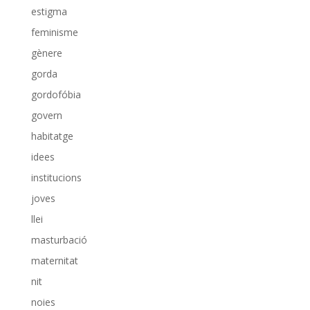
estigma
feminisme
gènere
gorda
gordofóbia
govern
habitatge
idees
institucions
joves
llei
masturbació
maternitat
nit
noies