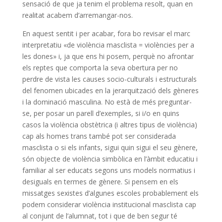
sensació de que ja tenim el problema resolt, quan en
realitat acabem d’arremangar-nos.
En aquest sentit i per acabar, fora bo revisar el marc
interpretatiu «de violència masclista = violències per a
les dones» i, ja que ens hi posem, perquè no afrontar
els reptes que comporta la seva obertura per no
perdre de vista les causes socio-culturals i estructurals
del fenomen ubicades en la jerarquització dels gèneres
i la dominació masculina. No està de més preguntar-
se, per posar un parell d’exemples, si i/o en quins
casos la violència obstètrica (i altres tipus de violència)
cap als homes trans també pot ser considerada
masclista o si els infants, sigui quin sigui el seu gènere,
són objecte de violència simbòlica en l’àmbit educatiu i
familiar al ser educats segons uns models normatius i
desiguals en termes de gènere. Si pensem en els
missatges sexistes d’algunes escoles probablement els
podem considerar violència institucional masclista cap
al conjunt de l’alumnat, tot i que de ben segur té