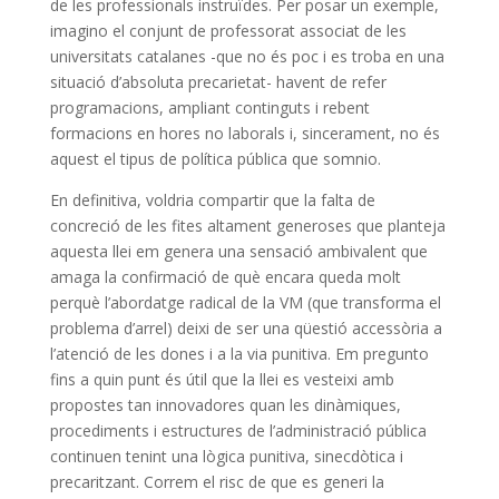
de les professionals instruïdes. Per posar un exemple,
imagino el conjunt de professorat associat de les
universitats catalanes -que no és poc i es troba en una
situació d’absoluta precarietat- havent de refer
programacions, ampliant continguts i rebent
formacions en hores no laborals i, sincerament, no és
aquest el tipus de política pública que somnio.
En definitiva, voldria compartir que la falta de
concreció de les fites altament generoses que planteja
aquesta llei em genera una sensació ambivalent que
amaga la confirmació de què encara queda molt
perquè l’abordatge radical de la VM (que transforma el
problema d’arrel) deixi de ser una qüestió accessòria a
l’atenció de les dones i a la via punitiva. Em pregunto
fins a quin punt és útil que la llei es vesteixi amb
propostes tan innovadores quan les dinàmiques,
procediments i estructures de l’administració pública
continuen tenint una lògica punitiva, sinecdòtica i
precaritzant. Correm el risc de que es generi la