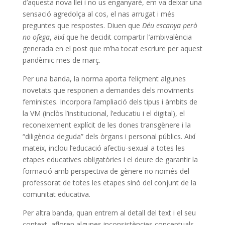
d’aquesta nova llei i no us enganyaré, em va deixar una
sensació agredolça al cos, el nas arrugat i més
preguntes que respostes. Diuen que
Déu escanya però
no ofega
, així que he decidit compartir l’ambivalència
generada en el post que m’ha tocat escriure per aquest
pandèmic mes de març.
Per una banda, la norma aporta feliçment algunes
novetats que responen a demandes dels moviments
feministes. Incorpora l’ampliació dels tipus i àmbits de
la VM (inclòs l’institucional, l’educatiu i el digital), el
reconeixement explícit de les dones transgènere i la
“diligència deguda” dels òrgans i personal públics. Així
mateix, inclou l’educació afectiu-sexual a totes les
etapes educatives obligatòries i el deure de garantir la
formació amb perspectiva de gènere no només del
professorat de totes les etapes sinó del conjunt de la
comunitat educativa.
Per altra banda, quan entrem al detall del text i el seu
context, afloren algunes inconsistències conceptuals-