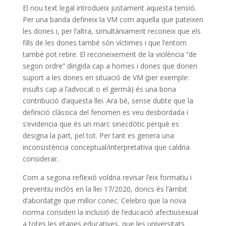
El nou text legal introdueix justament aquesta tensió.
Per una banda defineix la VM com aquella que pateixen
les dones i, per l’altra, simultàniament reconeix que els
fills de les dones també són víctimes i que l’entorn
també pot rebre. El reconeixement de la violència “de
segon ordre” dirigida cap a homes i dones que donen
suport a les dones en situació de VM (per exemple:
insults cap a l’advocat o el germà) és una bona
contribució d’aquesta llei. Ara bé, sense dubte que la
definició clàssica del fenomen es veu desbordada i
s’evidencia que és un marc sinecdòtic perquè es
designa la part, pel tot. Per tant es genera una
inconsistència conceptual/interpretativa que caldria
considerar.
Com a segona reflexió voldria revisar l’eix formatiu i
preventiu inclòs en la llei 17/2020, doncs és l’àmbit
d’abordatge que millor conec. Celebro que la nova
norma consideri la inclusió de l’educació afectiusexual
a totes les etapes educatives, que les universitats