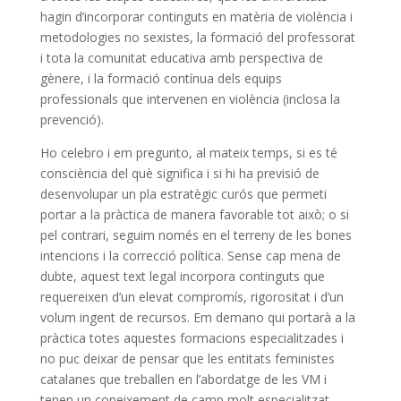
hagin d’incorporar continguts en matèria de violència i
metodologies no sexistes, la formació del professorat
i tota la comunitat educativa amb perspectiva de
gènere, i la formació contínua dels equips
professionals que intervenen en violència (inclosa la
prevenció).
Ho celebro i em pregunto, al mateix temps, si es té
consciència del què significa i si hi ha previsió de
desenvolupar un pla estratègic curós que permeti
portar a la pràctica de manera favorable tot això; o si
pel contrari, seguim només en el terreny de les bones
intencions i la correcció política. Sense cap mena de
dubte, aquest text legal incorpora continguts que
requereixen d’un elevat compromís, rigorositat i d’un
volum ingent de recursos. Em demano qui portarà a la
pràctica totes aquestes formacions especialitzades i
no puc deixar de pensar que les entitats feministes
catalanes que treballen en l’abordatge de les VM i
tenen un coneixement de camp molt especialitzat