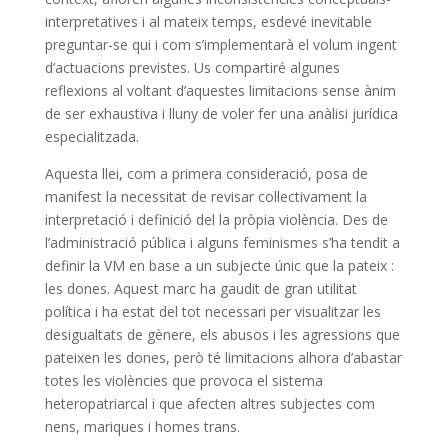
interpretatives i al mateix temps, esdevé inevitable
preguntar-se qui i com s’implementarà el volum ingent
d’actuacions previstes. Us compartiré algunes
reflexions al voltant d’aquestes limitacions sense ànim
de ser exhaustiva i lluny de voler fer una anàlisi jurídica
especialitzada.
Aquesta llei, com a primera consideració, posa de
manifest la necessitat de revisar col·lectivament la
interpretació i definició del la pròpia violència. Des de
l’administració pública i alguns feminismes s’ha tendit a
definir la VM en base a un subjecte únic que la pateix :
les dones. Aquest marc ha gaudit de gran utilitat
política i ha estat del tot necessari per visualitzar les
desigualtats de gènere, els abusos i les agressions que
pateixen les dones, però té limitacions alhora d’abastar
totes les violències que provoca el sistema
heteropatriarcal i que afecten altres subjectes com
nens, mariques i homes trans.