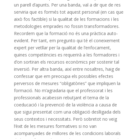
un parell d’apunts. Per una banda, val a dir que de res
serviria que es formés tot aquest personal (en cas que
això fos factible) si la qualitat de les formacions i les
metodologies emprades no fossin transformadores.
Recordem que la formació no és una pràctica auto-
evident. Per tant, em pregunto qui té el coneixement
expert per vetllar per la qualitat de l’enfocament,
quines competències es requerirà a les formadores i
d’on sortiran els recursos econòmics per sostenir tal
inversió. Per altra banda, així entre nosaltres, haig de
confessar que em preocupa els possibles efectes
perversos de mesures “obligatòries” que impliquen la
formació. No m’agradaria que el professorat i les
professionals acabessin rebutjant el tema de la
coeducació i la prevenció de la violència a causa de
que sigui presentat com una obligació deslligada dels
seus contextos i necessitats. Però sobretot no veig
l’èxit de les mesures formatives si no van
acompanyades de millores de les condicions laborals