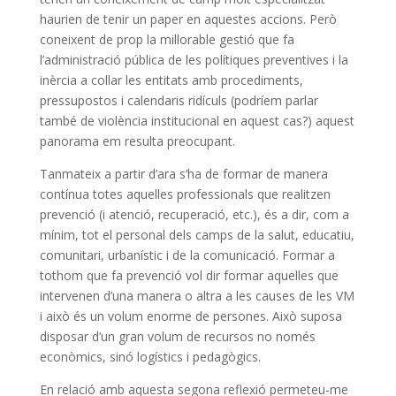
haurien de tenir un paper en aquestes accions. Però
coneixent de prop la millorable gestió que fa
l’administració pública de les polítiques preventives i la
inèrcia a collar les entitats amb procediments,
pressupostos i calendaris ridículs (podríem parlar
també de violència institucional en aquest cas?) aquest
panorama em resulta preocupant.
Tanmateix a partir d’ara s’ha de formar de manera
contínua totes aquelles professionals que realitzen
prevenció (i atenció, recuperació, etc.), és a dir, com a
mínim, tot el personal dels camps de la salut, educatiu,
comunitari, urbanístic i de la comunicació. Formar a
tothom que fa prevenció vol dir formar aquelles que
intervenen d’una manera o altra a les causes de les VM
i això és un volum enorme de persones. Això suposa
disposar d’un gran volum de recursos no només
econòmics, sinó logístics i pedagògics.
En relació amb aquesta segona reflexió permeteu-me