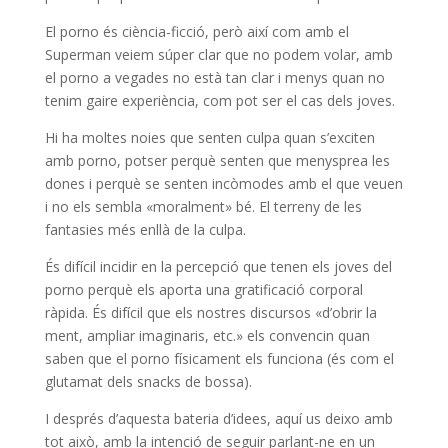
El porno és ciència-ficció, però així com amb el
Superman veiem súper clar que no podem volar, amb
el porno a vegades no està tan clar i menys quan no
tenim gaire experiència, com pot ser el cas dels joves.
Hi ha moltes noies que senten culpa quan s’exciten
amb porno, potser perquè senten que menysprea les
dones i perquè se senten incòmodes amb el que veuen
i no els sembla «moralment» bé. El terreny de les
fantasies més enllà de la culpa.
És difícil incidir en la percepció que tenen els joves del
porno perquè els aporta una gratificació corporal
ràpida. És difícil que els nostres discursos «d’obrir la
ment, ampliar imaginaris, etc.» els convencin quan
saben que el porno físicament els funciona (és com el
glutamat dels snacks de bossa).
I després d’aquesta bateria d’idees, aquí us deixo amb
tot això, amb la intenció de seguir parlant-ne en un