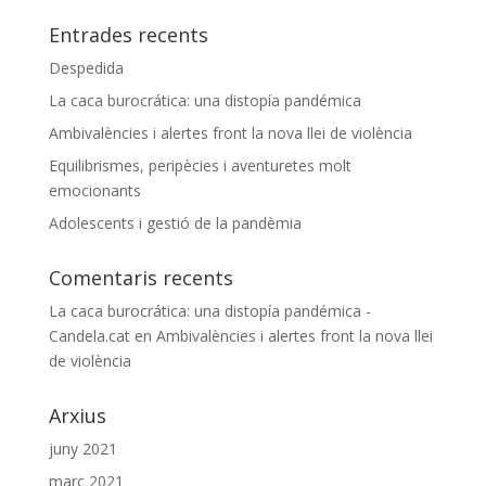
Entrades recents
Despedida
La caca burocrática: una distopía pandémica
Ambivalències i alertes front la nova llei de violència
Equilibrismes, peripècies i aventuretes molt
emocionants
Adolescents i gestió de la pandèmia
Comentaris recents
La caca burocrática: una distopía pandémica -
Candela.cat
en
Ambivalències i alertes front la nova llei
de violència
Arxius
juny 2021
març 2021