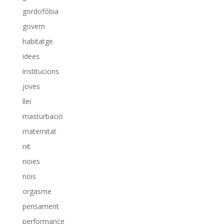
gordofóbia
govern
habitatge
idees
institucions
joves
llei
masturbació
maternitat
nit
noies
nois
orgasme
pensament
performance