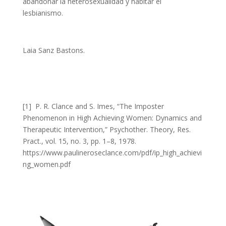
abandonar la heterosexualidad y habitar el
lesbianismo.
Laia Sanz Bastons.
[1] P. R. Clance and S. Imes, “The Imposter
Phenomenon in High Achieving Women: Dynamics and
Therapeutic Intervention,” Psychother. Theory, Res.
Pract., vol. 15, no. 3, pp. 1–8, 1978.
https://www.paulineroseclance.com/pdf/ip_high_achievi
ng_women.pdf