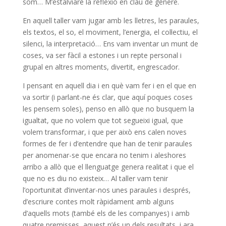
som… M’estalviaré la reflexió en clau de gènere.
En aquell taller vam jugar amb les lletres, les paraules,
els textos, el so, el moviment, l’energia, el col·lectiu, el
silenci, la interpretació… Ens vam inventar un munt de
coses, va ser fàcil a estones i un repte personal i
grupal en altres moments, divertit, engrescador.
I pensant en aquell dia i en què vam fer i en el que en
va sortir (i parlant-ne és clar, que aquí poques coses
les pensem soles), penso en allò que no busquem la
igualtat, que no volem que tot segueixi igual, que
volem transformar, i que per això ens calen noves
formes de fer i d’entendre que han de tenir paraules
per anomenar-se que encara no tenim i aleshores
arribo a allò que el llenguatge genera realitat i que el
que no es diu no existeix… Al taller vam tenir
l’oportunitat d’inventar-nos unes paraules i després,
d’escriure contes molt ràpidament amb alguns
d’aquells mots (també els de les companyes) i amb
quatre premisses, aquest n’és un dels resultats, i ara