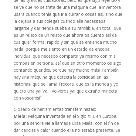
de las grandes cuidadoras, pero es que sigo leyendo y
se ve que no se trata de una máquina que la inventora
usara cuándo tenía que ir a currar o cosas así, sino que
la dejaba a sus colegas cuándo ella necesitaba
largarse y dar rienda suelta a su ramilibia, en total, que
es un relato de un relato que ahora os cuento así de
cualquier forma, rápido y sin que se entienda mucho
nada, porque me siento en un estado de encobai
individual que necesito compartir ya mismo con mis
compas en persona, así que en otro momento os sigo
contando queridxs, porque hay mucho más! También
hay una máquina que detecta la toxicidad en las
historias! que se llama Frécora, que es la monda y yo
quiero una ya! Va… volveros ya! que extraño minecta
con vosotrxs!”
Glosario de herramientas transfeministas:
Miela:
Máquina inventada en el Siglo XIII, en Europa,
por una señora vieja llamada Elisa Miela, con el fin de
dar caricias y calor cuando ella no estaba presente. Se