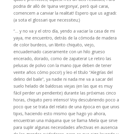
podria dir allò de ‘quina vergonya’, però què carai,
comencem a canviar la realitat! Espero que us agradi:
(a sota el glossari que necessiteu;)
“… y no va y el otro día, yendo a vaciar la casa de mi
yaya, me encuentro, detrás de la cómoda de madera
de color burdeos, un librito chiquito, viejo,
encuadernado caseramente con un hilo grueso
encerado, dorado, como de zapatera! Le retiro las
pelusas de polvo con la mano (que deben de tener
veinte años cómo poco!) y leo el título “Alegrías del
delirio del baile”, ya nadie ni nada me va a sacar del
suelo helado de baldosas viejas (en las que es muy
fácil perder un pendiente) durante las próximas cinco
horas, chiquito pero intenso! Voy descubriendo poco a
poco que se trata del relato de una época en que unxs
tipxs, haciendo esto mismo que hago yo ahora,
encuentran una máquina que se llama Miela que sirve
para suplir algunas necesidades afectivas en ausencia