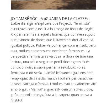
JO TAMBÉ SÓC LA «GUARRA DE LA CLASSE»!
L’altre dia algú m’explicava que l’adjectiu “feminista”
s’utilitzava com a insult a la França de finals del segle
XIX per referir-se a aquells homes que donaven suport
al moviment de dones que lluitaven pel dret al vot i la
igualtat política. Potser va començar com a insult, però
avui, moltes persones ens nombrem feministes. La
perspectiva feminista és valuosa a l’hora de triar una
lectura, una peli o seguir un perfil d’instagram. O és
condició indispensable per fer la revolució: «o és
feminista o no serà». També lesbianes i gais ens hem
re-apropiat dels insults marica i bollera per desactivar
la seva càrrega ofensiva. I moltes avui ens afirmem així
amb orgull. «Marika? Si gràcies!» deia un adhesiu que,
ja fa una colla d’anys, lluïa a la carpeta quan anava a
l’institut.