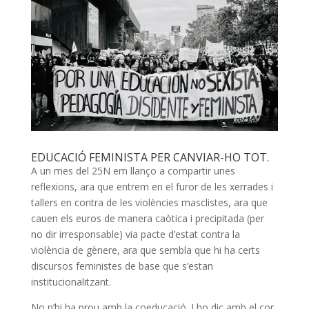
EDUCACIÓ FEMINISTA PER CANVIAR-HO TOT.
A un mes del
25N
em llanço a compartir unes
reflexions, ara que entrem en el furor de les xerrades i
tallers en contra de les violències masclistes, ara que
cauen els euros de manera caòtica i precipitada (per
no dir irresponsable) via pacte d’estat contra la
violència de gènere, ara que sembla que hi ha certs
discursos feministes de base que s’estan
institucionalitzant.
No n’hi ha prou amb la coeducació. I ho dic amb el cor