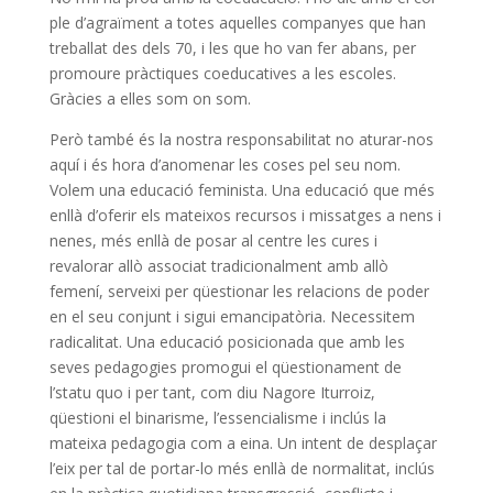
ple d’agraïment a totes aquelles companyes que han
treballat des dels 70, i les que ho van fer abans, per
promoure pràctiques
coeducatives
a les escoles.
Gràcies a elles som on som.
Però també és la nostra responsabilitat no aturar-nos
aquí i és hora d’anomenar les coses pel seu nom.
Volem una educació feminista. Una educació que més
enllà d’oferir els mateixos recursos i missatges a nens i
nenes, més enllà de posar al centre les cures i
revalorar
allò associat
tradicionalment amb
allò
femení
, serveixi per qüestionar les relacions de poder
en el seu conjunt i sigui emancipatòria. Necessitem
radicalitat. Una educació posicionada que amb les
seves pedagogies promogui el qüestionament de
l’statu quo i per tant, com diu
Nagore
Iturroiz
,
qüestioni el binarisme, l’essencialisme i inclús la
mateixa pedagogia com a eina. Un intent de desplaçar
l’eix per tal de portar-lo més enllà de normalitat, inclús