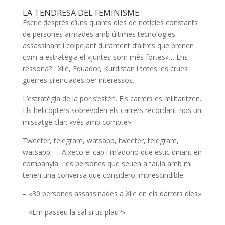
LA TENDRESA DEL FEMINISME
Escric després d’uns quants dies de notícies constants
de persones armades amb últimes tecnologies
assassinant i colpejant durament d’altres que prenen
com a estratègia el «juntes som més fortes»… Ens
ressona? Xile, Equador, Kurdistan i totes les crues
guerres silenciades per interessos.
L’estratègia de la por s’estén. Els carrers es militaritzen.
Els helicòpters sobrevolen els carrers recordant-nos un
missatge clar: «vés amb compte»
Tweeter, telegram, watsapp, tweeter, telegram,
watsapp, … Aixeco el cap i m’adono que estic dinant en
companyia. Les persones que seuen a taula amb mi
tenen una conversa que considero imprescindible:
– «30 persones assassinades a Xile en els darrers dies»
– «Em passeu la sal si us plau?»