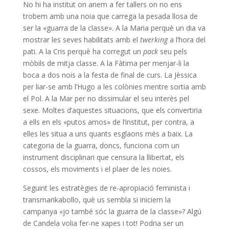
No hi ha institut on anem a fer tallers on no ens
trobem amb una noia que carrega la pesada llosa de
ser la «guarra de la classe». A la Maria perquè un dia va
mostrar les seves habilitats amb el
twerking
a l’hora del
pati. A la Cris perquè ha corregut un
pack
seu pels
mòbils de mitja classe. A la Fàtima per menjar-li la
boca a dos nois a la festa de final de curs. La Jèssica
per liar-se amb l’Hugo a les colònies mentre sortia amb
el Pol. A la Mar per no dissimular el seu interès pel
sexe. Moltes d’aquestes situacions, que els convertiria
a ells en els «putos amos» de l’institut, per contra, a
elles les situa a uns quants esglaons més a baix. La
categoria de la guarra, doncs, funciona com un
instrument disciplinari que censura la llibertat, els
cossos, els moviments i el plaer de les noies.
Seguint les estratègies de re-apropiació feminista i
transmarikabollo, què us sembla si iniciem la
campanya «jo també sóc la guarra de la classe»? Algú
de Candela volia fer-ne xapes i tot! Podria ser un