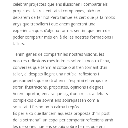
celebrar projectes que ens il·lusionen i compartir els
projectes d’altres entitats i companyes, això no
deixarem de fer-ho! Però també és cert que ja fa molts
anys que treballem i que anem generant una
experiència que, d’alguna forma, sentim que hem de
poder compartir més enllà de les nostres formacions i
tallers.
Tenim ganes de compartir les nostres visions, les
nostres reflexions més íntimes sobre la nostra feina,
converses que tenim al cotxe o al tren tornant d’un
taller, al despatx llegint una notícia, reflexions i
pensaments que no troben ni l’espai ni el temps de
sortir, frustracions, propostes, opinions i alegries.
Volem aportar, encara que sigui una mica, a debats
complexos que sovint ens sobrepassen com a
societat, i fer-ho amb calma i repòs.
És per això que llancem aquesta proposta d’ “El post
de la setmana”, un espai per compartir reflexions amb
les persones que ens seguiu sobre temes que ens