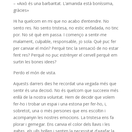
– «Això és una barbaritat. L’amanida està boníssima,
gràcies»
Hi ha quelcom en mi que no acabo d’entendre. No
sento res. No sento tristesa, no estic enfadada, no tinc
por. No sé què em passa. I començo a sentir-me
malament, culpable, responsable, jo sola. Què puc fer
per canviar el món? Perquè tinc la sensació de no estar
fent res? Perquè no puc estrènyer el cervell perquè em
surtin les bones idees?
Perdo el món de vista.
Aquests darrers dies he recordat una vegada més que
sentir és una decisió. No és quelcom que succeeix més
enllà de la nostra voluntat. Hem de decidir que volem
fer-ho i trobar un espai i una estona per fer-ho, i,
sobretot, una o més persones que ens escoltin i
acompanyin les nostres emocions. La tristesa ens fa
plorar i gemegar. Ens canvia el color dels llavis i les
galtes, els ulls brillen i sentim la necessitat d’agafar la