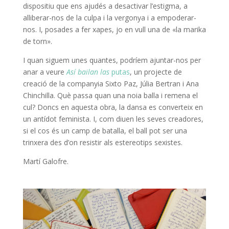
dispositiu que ens ajudés a desactivar l’estigma, a
alliberar-nos de la culpa i la vergonya i a empoderar-
nos. I, posades a fer xapes, jo en vull una de «la marika
de torn».
I quan siguem unes quantes, podríem ajuntar-nos per
anar a veure
Así bailan las
putas
, un projecte de
creació de la companyia Sixto Paz, Júlia Bertran i Ana
Chinchilla. Què passa quan una noia balla i remena el
cul? Doncs en aquesta obra, la dansa es converteix en
un antídot feminista. I, com diuen les seves creadores,
si el cos és un camp de batalla, el ball pot ser una
trinxera des d’on resistir als estereotips sexistes.
Martí Galofre.