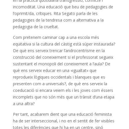
en la pràctica quotidiana transgressió, conflicte i
incomoditat. Una educació que beu de pedagogies de
l’oprimit/
da
, crítiques. Rita
Segato
parla de les
pedagogies de la tendresa com a alternativa a la
pedagogia de la crueltat.
Com pretenem caminar cap a una escola més
equitativa si la cultura del càstig està súper instaurada?
De què ens serveix trencar l’androcentrisme en la
construcció del coneixement si el professorat segueix
sustentant el monopoli del coneixement a l’aula? De
què ens serveix educar en una «igualtat» que
reprodueix lògiques occidentals i blanques que es
presenten com a universals?, de què ens serveix la
coeducació si encara veiem els i les joves com éssers
incomplets que no són més que un trànsit d’una etapa
a una altra?
Per tant, acabarem dient que una educació feminista
ha de ser
interseccional
, i no en el sentit de fer visibles
totes les diferències que hi ha en un centre, sinó