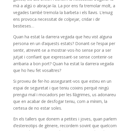
mà a algú o abraçar-la. La por ens fa tremolar molt, a
vegades també tremola la barbeta i els llavis. L’enuig
ens provoca necessitat de colpejar, cridar i dir
bestieses…
Quan ha estat la darrera vegada que heu vist alguna
persona en un d’aquests estats? Donant-se l’espai per
sentir, atrevint-se a mostrar-vos-ho sense por a ser
jutjat i confiant que expressant-se sense contenir-se
arribaria a bon port? Quan ha estat la darrera vegada
que ho heu fet vosaltres?
Si proveu de fer-ho assegurant-vos que esteu en un
espai de seguretat i que teniu coixins perquè ningú
prengui mal i mocadors per les llàgrimes, us adonareu
que en acabar de desfogar teniu, com a mínim, la
certesa de no estar soles.
En els tallers que donem a petites i joves, quan parlem
d’estereotips de gènere, recordem sovint que quelcom