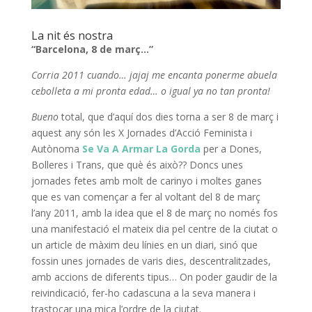
La nit és nostra
“Barcelona, 8 de març…”
Corria 2011 cuando… jajaj me encanta ponerme abuela
cebolleta a mi pronta edad… o igual ya no tan pronta!
Bueno
total, que d’aquí dos dies torna a ser 8 de març i
aquest any són les X Jornades d’Acció Feminista i
Autònoma
Se Va A Armar La Gorda
per a Dones,
Bolleres i Trans, que què és això?? Doncs unes
jornades fetes amb molt de carinyo i moltes ganes
que es van començar a fer al voltant del 8 de març
l’any 2011, amb la idea que el 8 de març no només fos
una manifestació el mateix dia pel centre de la ciutat o
un article de màxim deu línies en un diari, sinó que
fossin unes jornades de varis dies, descentralitzades,
amb accions de diferents tipus… On poder gaudir de la
reivindicació, fer-ho cadascuna a la seva manera i
trastocar una mica l’ordre de la ciutat.