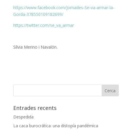
https://www.facebook.com/Jornades-Se-va-armar-la-
Gorda-378550109182699/
https://twitter.com/se_va_armar
Sílvia Merino i Navalón.
Entrades recents
Despedida
La caca burocrática: una distopía pandémica