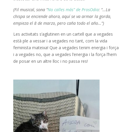
(Fil musical, sona “
No calles más” de ProsOdia
: “…La
chispa se enciende ahora, aquí se va armar la gorda,
empieza el 8 de marzo, pero caña todo el año…”)
Les activitats s’aglutinen en un cartell que a vegades
està ple a vessar i a vegades no tant, com la vida
feminista mateixa! Que a vegades tenim energia i força
i a vegades no, que a vegades l’energia i la força l’hem
de posar en un altre lloc i no passa res!