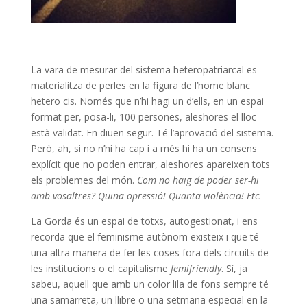
La vara de mesurar del sistema heteropatriarcal es
materialitza de perles en la figura de l’home blanc
hetero cis. Només que n’hi hagi un d’ells, en un espai
format per, posa-li, 100 persones, aleshores el lloc
està validat. En diuen segur. Té l’aprovació del sistema.
Però, ah, si no n’hi ha cap i a més hi ha un consens
explícit que no poden entrar, aleshores apareixen tots
els problemes del món.
Com no haig de poder ser-hi
amb vosaltres? Quina opressió! Quanta violència! Etc.
La Gorda és un espai de totxs, autogestionat, i ens
recorda que el feminisme autònom existeix i que té
una altra manera de fer les coses fora dels circuits de
les institucions o el capitalisme
femifriendly
. Sí, ja
sabeu, aquell que amb un color lila de fons sempre té
una samarreta, un llibre o una setmana especial en la