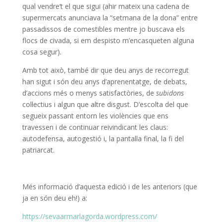
qual vendre’t el que sigui (ahir mateix una cadena de
supermercats anunciava la “setmana de la dona” entre
passadissos de comestibles mentre jo buscava els
flocs de civada, si em despisto m’encasqueten alguna
cosa segur).
Amb tot això, també dir que deu anys de recorregut
han sigut i són deu anys d’aprenentatge, de debats,
d’accions més o menys satisfactòries, de
subidons
col·lectius i algun que altre disgust. D’escolta del que
segueix passant entorn les violències que ens
travessen i de continuar reivindicant les claus:
autodefensa, autogestió i, la pantalla final, la fi del
patriarcat.
Més informació d’aquesta edició i de les anteriors (que
ja en són deu eh!) a:
https://sevaarmarlagorda.wordpress.com/