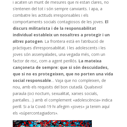
i acaten un munt de mesures que ni estan clares, no
s’entenen del tot i són sempre canviants. I apa, a
combatre les actituds irresponsables i els
comportaments socials contagiosos de les joves.
El
discurs militarista i de la responsabilitat
individual estableix un nosaltres a protegir i un
altres
patogen
. La frontera està en l’atribució de
pràctiques d’irresponsabilitat. I les adolescents i les
joves són assenyalades, una vegada més, com un
factor de risc, com a agent perillós.
La mateixa
cançoneta de sempre: que si són descuidades,
que si no es protegeixen, que no porten una vida
social responsable
… Vaja que no compleixen, de
nou, amb els requisits del bon ciutadà. Qualsevol
paraula (oci nocturn, sexualitat, xarxes socials,
pantalles…) amb el complement «adolescència» indica
perill. Si a la Covid-19 hi afegim «joves» ja tenim aquí
els «súpercontagiadors».