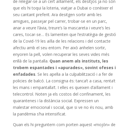
de relegar-se a un cert aïllament, els desitjos ja no són
que els hi toqui la loteria, viatjar a Dubai o conèixer el
seu cantant preferit. Ara desitgen sortir amb les
amigues, passejar pel carrer, trobar-se en un parc,
anar a veure l’àvia, treure’s la mascareta i veure’s les
cares, tocar-se… Es lamenten que l’estratègia de gestió
de la Covid-19 les aïlla de les relacions i del contacte
afectiu amb el seu entorn. Per això anhelen sortir,
enyoren la pell, volen recuperar les seves vides més
enllà de la pantalla.
Quan anem als instituts, les
trobem espantades i «apurades», sovint ofeses i
enfadades
. Se les apel·la a la culpabilització i a fer de
policies de balcó. La consigna és: tanca’t a casa, renta’t
les mans i empantalla’t. I elles es queixen d’aïllament i
telecontrol. Noten ja els costos del confinament, les
quarantenes i la distància social. Expressen un
malestar emocional i social, que si ve no és nou, amb
la pandèmia s’ha intensificat.
Quan els hi preguntem com porten aquest «mojón» de