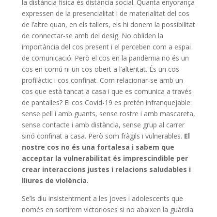
la distància física és distància social. Quanta enyorança
expressen de la presencialitat i de materialitat del cos
de l’altre quan, en els tallers, els hi donem la possibilitat
de connectar-se amb del desig. No obliden la
importància del cos present i el perceben com a espai
de comunicació. Però el cos en la pandèmia no és un
cos en comú ni un cos obert a l’alteritat. És un cos
profilàctic i cos confinat. Com relacionar-se amb un
cos que està tancat a casa i que es comunica a través
de pantalles? El cos Covid-19 es pretén infranquejable:
sense pell i amb guants, sense rostre i amb mascareta,
sense contacte i amb distància, sense grup al carrer
sinó confinat a casa. Però som fràgils i vulnerables.
El
nostre cos no és una fortalesa i sabem que
acceptar la vulnerabilitat és imprescindible per
crear interaccions justes i relacions saludables i
lliures de violència.
Se’ls diu insistentment a les joves i adolescents que
només en sortirem victorioses si no abaixen la guàrdia