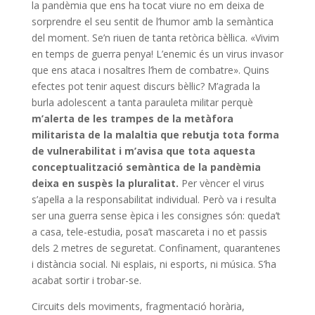
la pandèmia que ens ha tocat viure no em deixa de
sorprendre el seu sentit de l’humor amb la semàntica
del moment. Se’n riuen de tanta retòrica bèl·lica. «Vivim
en temps de guerra penya! L’enemic és un virus invasor
que ens ataca i nosaltres l’hem de combatre». Quins
efectes pot tenir aquest discurs bèl·lic? M’agrada la
burla adolescent a tanta parauleta militar perquè
m’alerta de les trampes de la metàfora
militarista de la malaltia que rebutja tota forma
de vulnerabilitat i m’avisa que tota aquesta
conceptualització semàntica de la pandèmia
deixa en suspès la pluralitat.
Per vèncer el virus
s’apel·la a la responsabilitat individual. Però va i resulta
ser una guerra sense èpica i les consignes són: queda’t
a casa, tele-estudia, posa’t mascareta i no et passis
dels 2 metres de seguretat. Confinament, quarantenes
i distància social. Ni esplais, ni esports, ni música. S’ha
acabat sortir i trobar-se.
Circuits dels moviments, fragmentació horària,