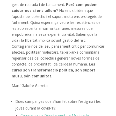
gest de retirada i de tancament.
Però com podem
cuidar-nos si ens aïllem?
No ens oblidem que
l’aposta pel col·lectiu i el suport mutu ens protegeix de
l’aïllament. Quina esperança veure les resistències de
les adolescents a normalitzar unes mesures que
empobreixen la seva experiència vital. Saben que la
vida i la llibertat implica sovint gestió del risc.
Contagiem-nos del seu pensament crític per comunicar
afectes, polititzar malestars, teixir xarxa comunitària,
repensar des del col·lectiu i generar noves formes de
contacte, de proximitat i de calidesa humana.
Les
cures són transformació política, són suport
mutu, són comunitat.
Martí Galofré Garreta.
Dues campanyes que s’han fet sobre l’estigma i les
joves durant la covid-19:
Campanya de l’Ajuntament de Montcada.