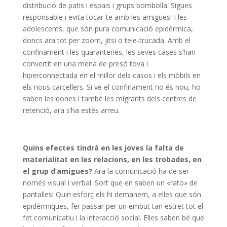
distribució de patis i espais i grups bombolla. Sigues
responsable i evita tocar-te amb les amigues! I les
adolescents, que són pura comunicació epidèrmica,
doncs ara tot per zoom, jitsi o tele-trucada. Amb el
confinament i les quarantenes, les seves cases s’han
convertit en una mena de presó tova i
hiperconnectada en el millor dels casos i els mòbils en
els nous carcellers. Si ve el confinament no és nou, ho
saben les dones i també les migrants dels centres de
retenció, ara s’ha estès arreu.
Quins efectes tindrà en les joves la falta de
materialitat en les relacions, en les trobades, en
el grup d’amigues?
Ara la comunicació ha de ser
només visual i verbal. Sort que en saben un «rato» de
pantalles! Quin esforç els hi demanem, a elles que són
epidèrmiques, fer passar per un embut tan estret tot el
fet comunicatiu i la interacció social. Elles saben bé que