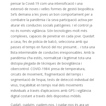
pensar la Covid-19 com una intensificació i una
extensió de noves i velles formes de gestió biopolítica.
Se’ls demana a les joves un bon comportament per a
combatre la pandèmia i la seva participació activa per
aturar els conductes socials patògenes. I el control ja
no és només vigilància. Són tecnologies molt més
complexes, capaces de penetrar en cada jove. Queda’t
a casa, fes de policia de balcó, selecciona amb qui
passes el temps en funció del risc presumit… i tota una
llista interminable de conductes irresponsables. Amb la
pandèmia s’ha estès, normalitzat i legitimat tota una
distopia plegada de tècniques de biovigilància i
cibercontrol. COVID-1984: presa de temperatura,
circuits de moviment, fragmentació del temps i
segmentació de l’espai, tests de detecció individual del
virus, traçabilitat en temps real dels moviments
individuals a través d’aplicacions amb GPS i vigilància
digital costant a través dels dispositius mòbils.
Cuida’t, cuida’m, cuidem-nos. I cuidar-nos és ara un