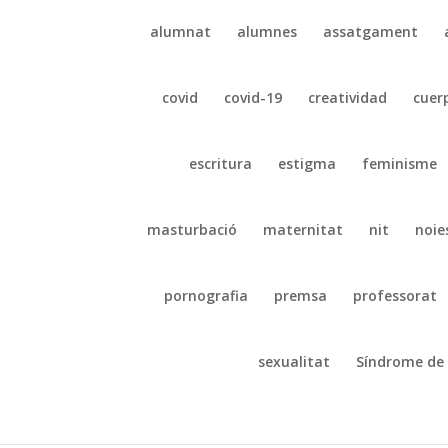
alumnat
alumnes
assatgament
covid
covid-19
creatividad
cuer
escritura
estigma
feminisme
masturbació
maternitat
nit
noie
pornografia
premsa
professorat
sexualitat
Síndrome de 