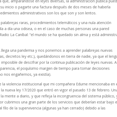
ya que, amparándose en leyes diversas, la administración pública pue
su inicio o pagarte una factura después de dos meses de haberla
edimientos administrativos son los que son y son lentos.
 palabrejas raras, procedimientos telemáticos y una nula atención
 día a día una odisea, o en el caso de muchas personas una pared
adio La Caníbal: “el mundo se ha quedado sin alma y está administ
nsa…llega una pandemia y nos ponemos a aprender palabrejas nuevas
s, decretos ley etc.), quedándonos en tierra de nadie, ya que el leng
imposible de descifrar por la continua publicación de leyes nuevas. A
sparencia, el poquísimo margen de tiempo para tomar decisiones
no nos engañemos, ya existía).
e la violencia institucional que mi compañera Edurne mencionaba en 
 la nueva ley 17/2020 que entró en vigor el pasado 13 de febrero. Un
la mente a diario, y que refleja la incongruencia del sistema público, 
or cubrimos una gran parte de los servicios que deberían estar bajo e
 filo de la supervivencia (algunas ya han cerrado) debido a las