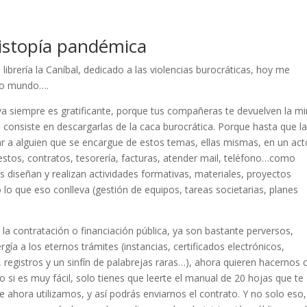
distopía pandémica
 librería la Caníbal, dedicado a las violencias burocráticas, hoy me
ido mundo….
va siempre es gratificante, porque tus compañeras te devuelven la m
 consiste en descargarlas de la caca burocrática. Porque hasta que l
ar a alguien que se encargue de estos temas, ellas mismas, en un act
stos, contratos, tesorería, facturas, atender mail, teléfono…como
 diseñan y realizan actividades formativas, materiales, proyectos
lo que eso conlleva (gestión de equipos, tareas societarias, planes
la contratación o financiación pública, ya son bastante perversos,
a a los eternos trámites (instancias, certificados electrónicos,
, registros y un sinfín de palabrejas raras…), ahora quieren hacernos 
 si es muy fácil, solo tienes que leerte el manual de 20 hojas que te
 ahora utilizamos, y así podrás enviarnos el contrato. Y no solo eso,