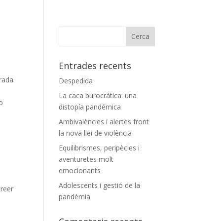
Entrades recents
irada
Despedida
a
La caca burocrática: una
o
distopía pandémica
Ambivalències i alertes front
la nova llei de violència
Equilibrismes, peripècies i
aventuretes molt
emocionants
Adolescents i gestió de la
creer
pandèmia