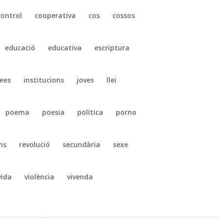
control
cooperativa
cos
cossos
educació
educativa
escriptura
ees
institucions
joves
llei
poema
poesia
política
porno
ns
revolució
secundària
sexe
vida
violència
vivenda