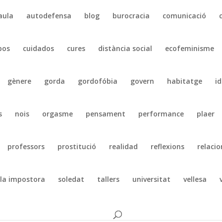
aula
autodefensa
blog
burocracia
comunicació
pos
cuidados
cures
distància social
ecofeminisme
gènere
gorda
gordofóbia
govern
habitatge
id
s
nois
orgasme
pensament
performance
plaer
professors
prostitució
realidad
reflexions
relacio
la impostora
soledat
tallers
universitat
vellesa