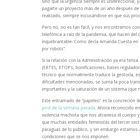
sino que la urgencia siempre es unidireccional, 
pagarte un proyecto más de un año después de 
realizado, siempre excusándose en que sus proc
Pero no, no es tan fácil, y nos encontramos con
telefónica a raíz de la pandemia, que hacen del
inquebrantable. Como decía Amanda Cuesta en R
por robots”.
Si la relación con la Administración ya era te
(ERTES, ETOP’s, bonificaciones, bases reguladora
técnico que normalmente traduce la gestoría, es 
dificultades mencionadas, se suma la poca tran
importantes y la saturación de un sistema (que 
Este entramado de “papeleo” es la concreción d
post de la semana pasada
. Ahora reconocido en
violencia machista que nos atraviesa el cuerpo y 
que muchas entidades feministas del tercer sect
paraguas de lo público, y sin embargo estamos al
condiciones que se nos imponen.