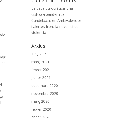
Comentaris recents
de
La caca burocrática: una
distopía pandémica -
Candela.cat
en
Ambivalències
i alertes front la nova llei de
violència
rado
Arxius
juny 2021
uaje
març 2021
 las
febrer 2021
gener 2021
el
desembre 2020
a
novembre 2020
ya
març 2020
l
febrer 2020
gener 2020