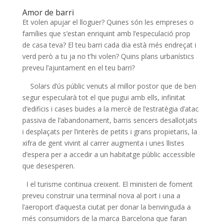
Amor de barri
Et volen apujar el lloguer? Quines són les empreses o
famílies que s’estan enriquint amb l’especulació prop
de casa teva? El teu barri cada dia està més endreçat i
verd però a tu ja no t’hi volen? Quins plans urbanístics
preveu l’ajuntament en el teu barri?
Solars d’ús públic venuts al millor postor que de ben
segur especularà tot el que pugui amb ells, infinitat
d’edificis i cases buides a la mercè de l’estratègia d’atac
passiva de l’abandonament, barris sencers desallotjats
i desplaçats per l’interès de petits i grans propietaris, la
xifra de gent vivint al carrer augmenta i unes llistes
d’espera per a accedir a un habitatge públic accessible
que desesperen.
I el turisme continua creixent. El ministeri de foment
preveu construir una terminal nova al port i una a
l’aeroport d’aquesta ciutat per donar la benvinguda a
més consumidors de la marca Barcelona que faran