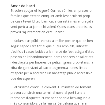
Amor de barri
Et volen apujar el lloguer? Quines són les empreses o
famílies que s’estan enriquint amb l’especulació prop
de casa teva? El teu barri cada dia està més endreçat i
verd però a tu ja no t’hi volen? Quins plans urbanístics
preveu l’ajuntament en el teu barri?
Solars d’ús públic venuts al millor postor que de ben
segur especularà tot el que pugui amb ells, infinitat
d’edificis i cases buides a la mercè de l’estratègia d’atac
passiva de l’abandonament, barris sencers desallotjats
i desplaçats per l’interès de petits i grans propietaris, la
xifra de gent vivint al carrer augmenta i unes llistes
d’espera per a accedir a un habitatge públic accessible
que desesperen.
I el turisme continua creixent. El ministeri de foment
preveu construir una terminal nova al port i una a
l’aeroport d’aquesta ciutat per donar la benvinguda a
més consumidors de la marca Barcelona que faran