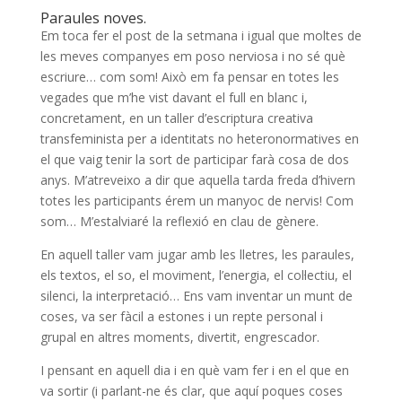
Paraules noves.
Em toca fer el post de la setmana i igual que moltes de
les meves companyes em poso nerviosa i no sé què
escriure… com som! Això em fa pensar en totes les
vegades que m’he vist davant el full en blanc i,
concretament, en un taller d’escriptura creativa
transfeminista per a identitats no heteronormatives en
el que vaig tenir la sort de participar farà cosa de dos
anys. M’atreveixo a dir que aquella tarda freda d’hivern
totes les participants érem un manyoc de nervis! Com
som… M’estalviaré la reflexió en clau de gènere.
En aquell taller vam jugar amb les lletres, les paraules,
els textos, el so, el moviment, l’energia, el col·lectiu, el
silenci, la interpretació… Ens vam inventar un munt de
coses, va ser fàcil a estones i un repte personal i
grupal en altres moments, divertit, engrescador.
I pensant en aquell dia i en què vam fer i en el que en
va sortir (i parlant-ne és clar, que aquí poques coses