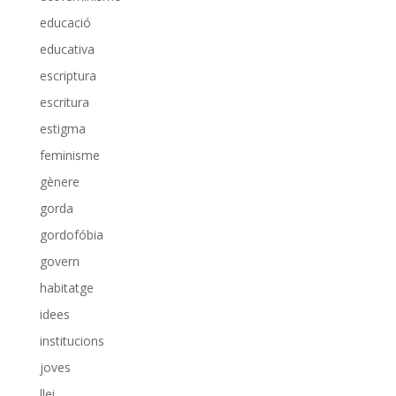
educació
educativa
escriptura
escritura
estigma
feminisme
gènere
gorda
gordofóbia
govern
habitatge
idees
institucions
joves
llei