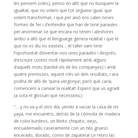
les pensem soles), penso en allò que no busquem la
igualtat, que no volem que tot segueixi igual, que
volem transformar, i que per això ens calen noves
formes de fer i d’entendre que han de tenir paraules
per anomenar-se que encara no tenim i aleshores
arribo a allò que el llenguatge genera realitat i que el
que no es diu no existeix… Al taller vam tenir
l’oportunitat d’inventar-nos unes paraules i després,
d’escriure contes molt ràpidament amb alguns
d’aquells mots (també els de les companyes) i amb
quatre premisses, aquest n’és un dels resultats, i ara
podria dir allò de ‘quina vergonya’, però què carai,
comencem a canviar la realitat! Espero que us agradi:
(a sota el glossari que necessiteu;)
“… y no va y el otro día, yendo a vaciar la casa de mi
yaya, me encuentro, detrás de la cómoda de madera
de color burdeos, un librito chiquito, viejo,
encuadernado caseramente con un hilo grueso
encerado, dorado, como de zapatera! Le retiro las