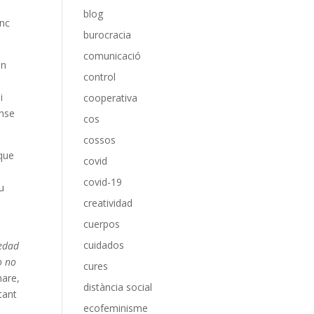
blog
inc
burocracia
comunicació
en
control
n
i
cooperativa
ense
cos
cossos
 que
covid
covid-19
eu
creatividad
cuerpos
cuidados
iedad
o no
cures
mare,
distància social
tant
ecofeminisme