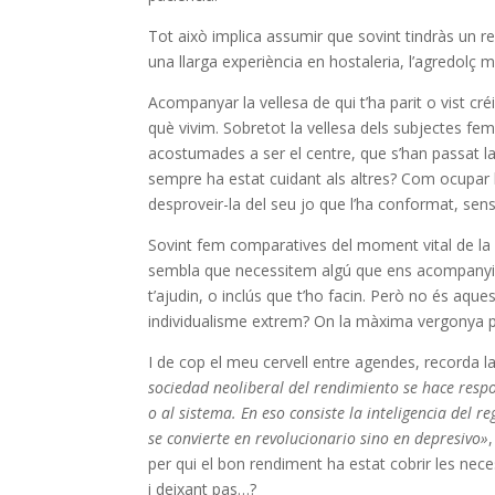
Tot això implica assumir que sovint tindràs un r
una llarga experiència en hostaleria, l’agredolç m
Acompanyar la vellesa de qui t’ha parit o vist cré
què vivim. Sobretot la vellesa dels subjectes fem
acostumades a ser el centre, que s’han passat la 
sempre ha estat cuidant als altres? Com ocupar l
desproveir-la del seu jo que l’ha conformat, sen
Sovint fem comparatives del moment vital de la i
sembla que necessitem algú que ens acompanyi.
t’ajudin, o inclús que t’ho facin. Però no és aqu
individualisme extrem? On la màxima vergonya per
I de cop el meu cervell entre agendes, recorda la
sociedad neoliberal del rendimiento se hace resp
o al sistema. En eso consiste la inteligencia del 
se convierte en revolucionario sino en depresivo»
per qui el bon rendiment ha estat cobrir les nece
i deixant pas…?