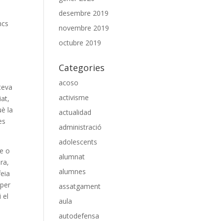
desembre 2019
ncs
novembre 2019
octubre 2019
Categories
acoso
teva
activisme
at,
uè la
actualidad
es
administració
adolescents
se o
alumnat
ra,
alumnes
feia
 per
assatgament
 el
aula
autodefensa