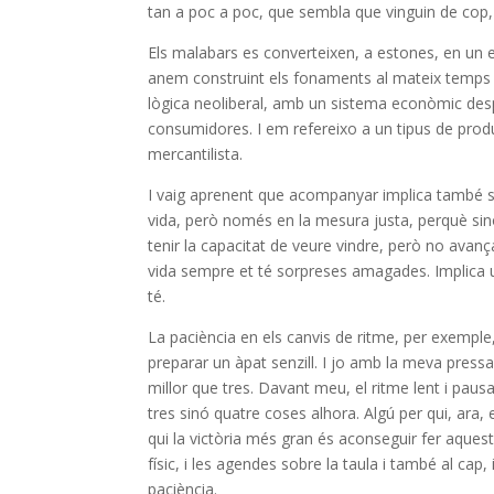
tan a poc a poc, que sembla que vinguin de cop, d
Els malabars es converteixen, a estones, en un e
anem construint els fonaments al mateix temps q
lògica neoliberal, amb un sistema econòmic desp
consumidores. I em refereixo a un tipus de prod
mercantilista.
I vaig aprenent que acompanyar implica també sabe
vida, però només en la mesura justa, perquè sin
tenir la capacitat de veure vindre, però no avan
vida sempre et té sorpreses amagades. Implica u
té.
La paciència en els canvis de ritme, per exemple, 
preparar un àpat senzill. I jo amb la meva press
millor que tres. Davant meu, el ritme lent i paus
tres sinó quatre coses alhora. Algú per qui, ara, 
qui la victòria més gran és aconseguir fer aquestes
físic, i les agendes sobre la taula i també al cap,
paciència.