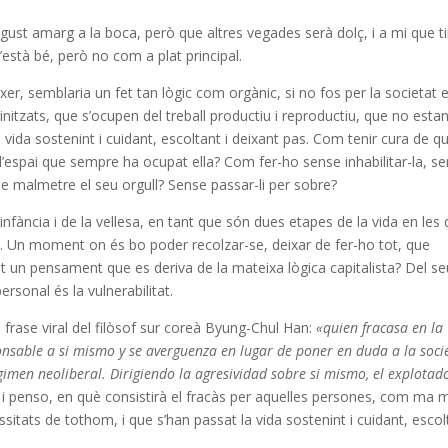
egust amarg a la boca, però que altres vegades serà dolç, i a mi que t
’està bé, però no com a plat principal.
ixer, semblaria un fet tan lògic com orgànic, si no fos per la societat 
initzats, que s’ocupen del treball productiu i reproductiu, que no esta
vida sostenint i cuidant, escoltant i deixant pas. Com tenir cura de qu
’espai que sempre ha ocupat ella? Com fer-ho sense inhabilitar-la, s
se malmetre el seu orgull? Sense passar-li per sobre?
nfància i de la vellesa, en tant que són dues etapes de la vida en les
 Un moment on és bo poder recolzar-se, deixar de fer-ho tot, que
est un pensament que es deriva de la mateixa lògica capitalista? Del s
sonal és la vulnerabilitat.
 frase viral del filòsof sur coreà Byung-Chul Han:
«quien fracasa en la
onsable a si mismo y se averguenza en lugar de poner en duda a la soc
regimen neoliberal. Dirigiendo la agresividad sobre si mismo, el explotad
, i penso, en què consistirà el fracàs per aquelles persones, com ma 
ssitats de tothom, i que s’han passat la vida sostenint i cuidant, escol