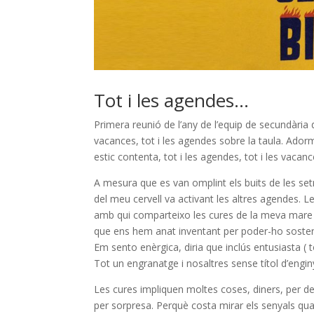
Tot i les agendes…
Primera reunió de l’any de l’equip de secundària 
vacances, tot i les agendes sobre la taula. Adormi
estic contenta, tot i les agendes, tot i les vacan
A mesura que es van omplint els buits de les set
del meu cervell va activant les altres agendes. L
amb qui comparteixo les cures de la meva mare i
que ens hem anat inventant per poder-ho sosten
Em sento enèrgica, diria que inclús entusiasta ( t
Tot un engranatge i nosaltres sense títol d’engin
Les cures impliquen moltes coses, diners, per des
per sorpresa. Perquè costa mirar els senyals q