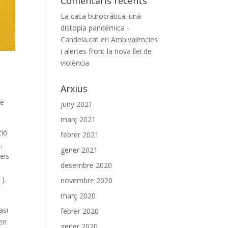
Comentaris recents
La caca burocrática: una
distopía pandémica -
Candela.cat
en
Ambivalències
i alertes front la nova llei de
violència
Arxius
ue
juny 2021
març 2021
ció
febrer 2021
,
gener 2021
eis
desembre 2020
 ).
novembre 2020
març 2020
asi
febrer 2020
en
gener 2020