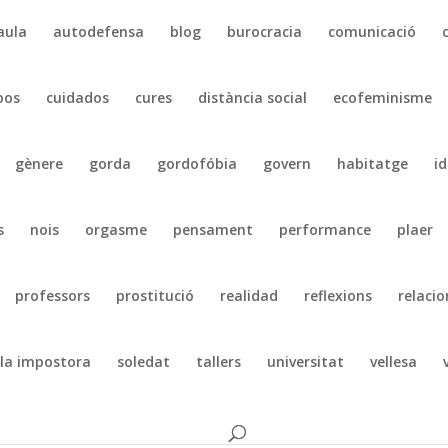
aula
autodefensa
blog
burocracia
comunicació
pos
cuidados
cures
distància social
ecofeminisme
gènere
gorda
gordofóbia
govern
habitatge
id
s
nois
orgasme
pensament
performance
plaer
professors
prostitució
realidad
reflexions
relacio
la impostora
soledat
tallers
universitat
vellesa