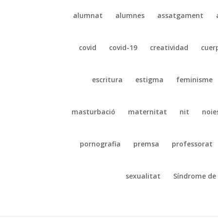
alumnat
alumnes
assatgament
covid
covid-19
creatividad
cuer
escritura
estigma
feminisme
masturbació
maternitat
nit
noie
pornografia
premsa
professorat
sexualitat
Síndrome de 