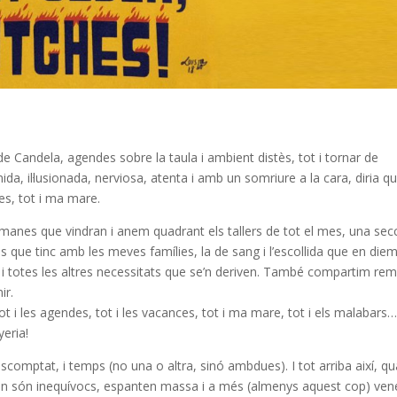
de Candela, agendes sobre la taula i ambient distès, tot i tornar de
da, il·lusionada, nerviosa, atenta i amb un somriure a la cara, diria q
ces, tot i ma mare.
manes que vindran i anem quadrant els tallers de tot el mes, una sec
es que tinc amb les meves famílies, la de sang i l’escollida que en diem
 totes les altres necessitats que se’n deriven. També compartim rem
ir.
ot i les agendes, tot i les vacances, tot i ma mare, tot i els malabars…
yeria!
comptat, i temps (no una o altra, sinó ambdues). I tot arriba així, qu
uan són inequívocs, espanten massa i a més (almenys aquest cop) ven