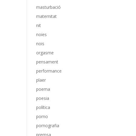
masturbació
maternitat
nit
noies
nois
orgasme
pensament
performance
plaer
poema
poesia
política
porno
pornografia
premsa