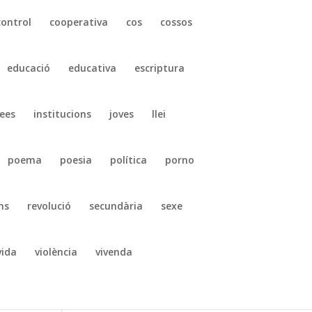
control
cooperativa
cos
cossos
educació
educativa
escriptura
ees
institucions
joves
llei
poema
poesia
política
porno
ns
revolució
secundària
sexe
vida
violència
vivenda