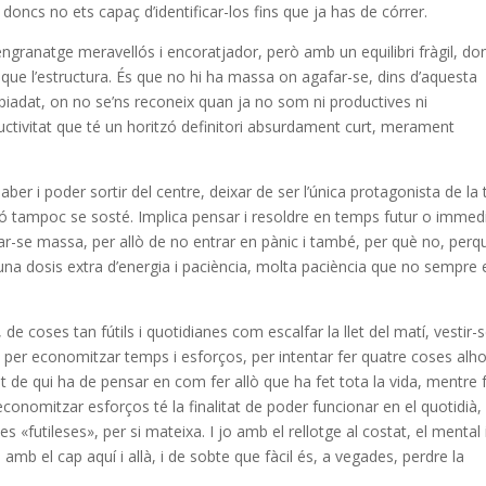
oncs no ets capaç d’identificar-los fins que ja has de córrer.
ngranatge meravellós i encoratjador, però amb un equilibri fràgil, do
ue l’estructura. És que no hi ha massa on agafar-se, dins d’aquesta
iadat, on no se’ns reconeix quan ja no som ni productives ni
uctivitat que té un horitzó definitori absurdament curt, merament
r i poder sortir del centre, deixar de ser l’única protagonista de la 
ó tampoc se sosté. Implica pensar i resoldre en temps futur o immedi
çar-se massa, per allò de no entrar en pànic i també, per què no, perq
na dosis extra d’energia i paciència, molta paciència que no sempre 
de coses tan fútils i quotidianes com escalfar la llet del matí, vestir-
a per economitzar temps i esforços, per intentar fer quatre coses alho
at de qui ha de pensar en com fer allò que ha fet tota la vida, mentre 
economitzar esforços té la finalitat de poder funcionar en el quotidià,
 «futileses», per si mateixa. I jo amb el rellotge al costat, el mental i
 i amb el cap aquí i allà, i de sobte que fàcil és, a vegades, perdre la