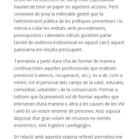
haurien de tenir un paper en aquestes accions. Però
coneixent de prop la millorable gestió que fa
l’administració pública de les polítiques preventives i la
inèrcia a collar les entitats amb procediments,
pressupostos i calendaris ridículs (podríem parlar
també de violència institucional en aquest cas?) aquest
panorama em resulta preocupant.
Tanmateix a partir d’ara s’ha de formar de manera
contínua totes aquelles professionals que realitzen
prevenció (i atenció, recuperació, etc.), és a dir, com a
mínim, tot el personal dels camps de la salut, educatiu,
comunitari, urbanístic i de la comunicació. Formar a
tothom que fa prevenció vol dir formar aquelles que
intervenen d’una manera o altra a les causes de les VM
i això és un volum enorme de persones. Això suposa
disposar d’un gran volum de recursos no només
econòmics, sinó logístics i pedagògics.
En relació amb aquesta segona reflexió permeteu-me