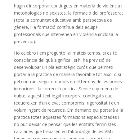
hagin d’incorporar continguts en matèria de violència i
metodologies no sexistes, la formació del professorat
i tota la comunitat educativa amb perspectiva de
gènere, i la formació contínua dels equips
professionals que intervenen en violència (inclosa la
prevenció).
Ho celebro i em pregunto, al mateix temps, si es té
consciència del què significa i si hi ha previsió de
desenvolupar un pla estratègic curós que permeti
portar a la pràctica de manera favorable tot això; o si
pel contrari, seguim només en el terreny de les bones
intencions i la correcció política. Sense cap mena de
dubte, aquest text legal incorpora continguts que
requereixen d’un elevat compromís, rigorositat i d’un
volum ingent de recursos. Em demano qui portarà a la
pràctica totes aquestes formacions especialitzades i
no puc deixar de pensar que les entitats feministes
catalanes que treballen en l’abordatge de les VM i
tenen un coneixement de camp molt especialitzat