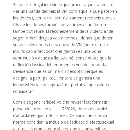
El nou text legal introdueix justament aquesta tensió.
Per una banda defineix la VM com aquella que pateixen
les dones i, per l’altra, simultàniament reconeix que els
fills de les dones també són víctimes i que l’entorn
també pot rebre. El reconeixement de la violència “de
segon ordre” dirigida cap a homes i dones que donen
suport a les dones en situació de VM (per exemple:
insults cap a l’advocat o el germà) és una bona
contribució d’aquesta llei. Ara bé, sense dubte que la
definició clàssica del fenomen es veu desbordada i
s’evidencia que és un marc sinecdòtic perquè es
designa la part, pel tot. Per tant es genera una
inconsistència conceptual/interpretativa que caldria
considerar.
Com a segona reflexió voldria revisar l’eix formatiu i
preventiu inclòs en la llei 17/2020, doncs és l’àmbit
d’abordatge que millor conec. Celebro que la nova
norma consideri la inclusió de l’educació afectiusexual
a totes les etapes educatives, que les universitats