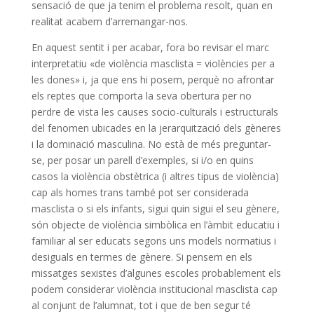
sensació de que ja tenim el problema resolt, quan en
realitat acabem d’arremangar-nos.
En aquest sentit i per acabar, fora bo revisar el marc
interpretatiu «de violència masclista = violències per a
les dones» i, ja que ens hi posem, perquè no afrontar
els reptes que comporta la seva obertura per no
perdre de vista les causes socio-culturals i estructurals
del fenomen ubicades en la jerarquització dels gèneres
i la dominació masculina. No està de més preguntar-
se, per posar un parell d’exemples, si i/o en quins
casos la violència obstètrica (i altres tipus de violència)
cap als homes trans també pot ser considerada
masclista o si els infants, sigui quin sigui el seu gènere,
són objecte de violència simbòlica en l’àmbit educatiu i
familiar al ser educats segons uns models normatius i
desiguals en termes de gènere. Si pensem en els
missatges sexistes d’algunes escoles probablement els
podem considerar violència institucional masclista cap
al conjunt de l’alumnat, tot i que de ben segur té