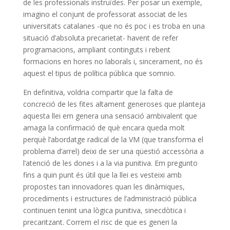
de les professionals instruïdes. Per posar un exemple,
imagino el conjunt de professorat associat de les
universitats catalanes -que no és poc i es troba en una
situació d’absoluta precarietat- havent de refer
programacions, ampliant continguts i rebent
formacions en hores no laborals i, sincerament, no és
aquest el tipus de política pública que somnio.
En definitiva, voldria compartir que la falta de
concreció de les fites altament generoses que planteja
aquesta llei em genera una sensació ambivalent que
amaga la confirmació de què encara queda molt
perquè l’abordatge radical de la VM (que transforma el
problema d’arrel) deixi de ser una qüestió accessòria a
l’atenció de les dones i a la via punitiva. Em pregunto
fins a quin punt és útil que la llei es vesteixi amb
propostes tan innovadores quan les dinàmiques,
procediments i estructures de l’administració pública
continuen tenint una lògica punitiva, sinecdòtica i
precaritzant. Correm el risc de que es generi la