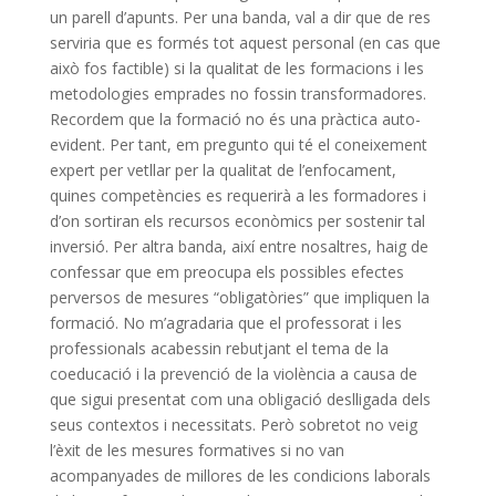
un parell d’apunts. Per una banda, val a dir que de res
serviria que es formés tot aquest personal (en cas que
això fos factible) si la qualitat de les formacions i les
metodologies emprades no fossin transformadores.
Recordem que la formació no és una pràctica auto-
evident. Per tant, em pregunto qui té el coneixement
expert per vetllar per la qualitat de l’enfocament,
quines competències es requerirà a les formadores i
d’on sortiran els recursos econòmics per sostenir tal
inversió. Per altra banda, així entre nosaltres, haig de
confessar que em preocupa els possibles efectes
perversos de mesures “obligatòries” que impliquen la
formació. No m’agradaria que el professorat i les
professionals acabessin rebutjant el tema de la
coeducació i la prevenció de la violència a causa de
que sigui presentat com una obligació deslligada dels
seus contextos i necessitats. Però sobretot no veig
l’èxit de les mesures formatives si no van
acompanyades de millores de les condicions laborals