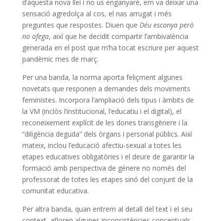
d’aquesta nova llei i no us enganyaré, em va deixar una
sensació agredolça al cos, el nas arrugat i més
preguntes que respostes. Diuen que
Déu escanya però
no ofega
, així que he decidit compartir l’ambivalència
generada en el post que m’ha tocat escriure per aquest
pandèmic mes de març.
Per una banda, la norma aporta feliçment algunes
novetats que responen a demandes dels moviments
feministes. Incorpora l’ampliació dels tipus i àmbits de
la VM (inclòs l’institucional, l’educatiu i el digital), el
reconeixement explícit de les dones transgènere i la
“diligència deguda” dels òrgans i personal públics. Així
mateix, inclou l’educació afectiu-sexual a totes les
etapes educatives obligatòries i el deure de garantir la
formació amb perspectiva de gènere no només del
professorat de totes les etapes sinó del conjunt de la
comunitat educativa.
Per altra banda, quan entrem al detall del text i el seu
context, afloren algunes inconsistències conceptuals-