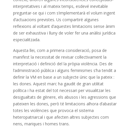
interpretatives i al mateix temps, esdevé inevitable
preguntar-se qui i com s’implementarà el volum ingent
d’actuacions previstes. Us compartiré algunes
reflexions al voltant d’aquestes limitacions sense ànim
de ser exhaustiva i lluny de voler fer una anàlisi jurídica
especialitzada.
Aquesta llei, com a primera consideració, posa de
manifest la necessitat de revisar col·lectivament la
interpretació i definició del la pròpia violència. Des de
l’administració pública i alguns feminismes s’ha tendit a
definir la VM en base a un subjecte únic que la pateix :
les dones. Aquest marc ha gaudit de gran utilitat
política i ha estat del tot necessari per visualitzar les
desigualtats de gènere, els abusos i les agressions que
pateixen les dones, però té limitacions alhora d’abastar
totes les violències que provoca el sistema
heteropatriarcal i que afecten altres subjectes com
nens, mariques i homes trans.