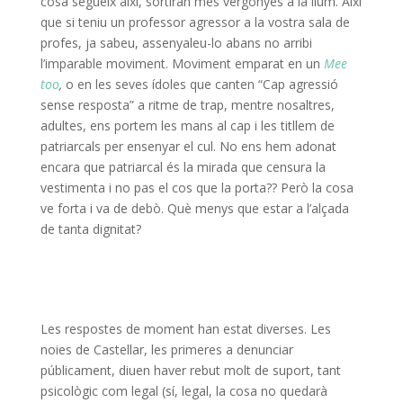
cosa segueix així, sortiran més vergonyes a la llum. Així
que si teniu un professor agressor a la vostra sala de
profes, ja sabeu, assenyaleu-lo abans no arribi
l’imparable moviment. Moviment emparat en un
Mee
too
,
o en les seves ídoles que canten “Cap agressió
sense resposta” a ritme de trap, mentre nosaltres,
adultes, ens portem les mans al cap i les titllem de
patriarcals per ensenyar el cul. No ens hem adonat
encara que patriarcal és la mirada que censura la
vestimenta i no pas el cos que la porta?? Però la cosa
ve forta i va de debò. Què menys que estar a l’alçada
de tanta dignitat?
Les respostes de moment han estat diverses. Les
noies de Castellar, les primeres a denunciar
públicament, diuen haver rebut molt de suport, tant
psicològic com legal (sí, legal, la cosa no quedarà