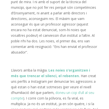
punt de mira. I ni amb el suport de la tècnica del
municipi, que no pot fer res perquè són competències
d’Ensenyament, ni anant a parlar amb directors i
directores, aconseguim res. El màxim que vam
aconseguir és que un professor agressor (aquest
encara no ha estat denunciat, som-hi noies que
vosaltres podeu!) el canviessin d’un institut a l’altre. Al
poble n’hi ha dos. Les noies, el primer dia, ens van
comentar amb resignació: “Ens han enviat el professor
abusador”.
Llavors arriba la màgia.
Les noies s’organitzen i
més que trencar el silenci, el rebenten.
Han creat
uns perfils a Instagram per denunciar les agressions a
què estan o han estat sotmeses (per veure el nivell
d’humiliació del que parlem,
doneu un cop d’ull al seu
compte
). I corre com la pólvora, es fa viral, es
multiplica. Ja no és un institut, ja en són quatre, i si la