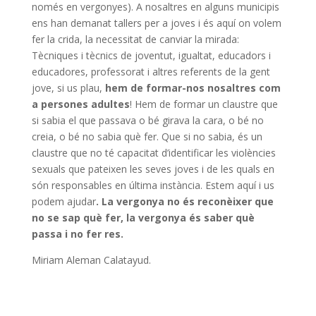
només en vergonyes). A nosaltres en alguns municipis
ens han demanat tallers per a joves i és aquí on volem
fer la crida, la necessitat de canviar la mirada:
Tècniques i tècnics de joventut, igualtat, educadors i
educadores, professorat i altres referents de la gent
jove, si us plau,
hem de formar-nos nosaltres com
a persones adultes
! Hem de formar un claustre que
si sabia el que passava o bé girava la cara, o bé no
creia, o bé no sabia què fer. Que si no sabia, és un
claustre que no té capacitat d’identificar les violències
sexuals que pateixen les seves joves i de les quals en
són responsables en última instància. Estem aquí i us
podem ajudar
. La vergonya no és reconèixer que
no se sap què fer, la vergonya és saber què
passa i no fer res.
Miriam Aleman Calatayud.