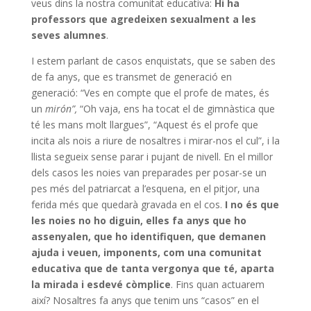
veus dins la nostra comunitat educativa:
Hi ha
professors que agredeixen sexualment a les
seves alumnes
.
I estem parlant de casos enquistats, que se saben des
de fa anys, que es transmet de generació en
generació: “Ves en compte que el profe de mates, és
un
mirón”,
“Oh vaja, ens ha tocat el de gimnàstica que
té les mans molt llargues”, “Aquest és el profe que
incita als nois a riure de nosaltres i mirar-nos el cul”, i la
llista segueix sense parar i pujant de nivell. En el millor
dels casos les noies van preparades per posar-se un
pes més del patriarcat a l’esquena, en el pitjor, una
ferida més que quedarà gravada en el cos.
I no és que
les noies no ho diguin, elles fa anys que ho
assenyalen, que ho identifiquen, que demanen
ajuda i veuen, imponents, com una comunitat
educativa que de tanta vergonya que té, aparta
la mirada i esdevé còmplice
. Fins quan actuarem
així? Nosaltres fa anys que tenim uns “casos” en el