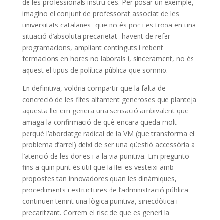
de les professionals instruïdes. Per posar un exemple,
imagino el conjunt de professorat associat de les
universitats catalanes -que no és poc i es troba en una
situació d’absoluta precarietat- havent de refer
programacions, ampliant continguts i rebent
formacions en hores no laborals i, sincerament, no és
aquest el tipus de política pública que somnio.
En definitiva, voldria compartir que la falta de
concreció de les fites altament generoses que planteja
aquesta llei em genera una sensació ambivalent que
amaga la confirmació de què encara queda molt
perquè l’abordatge radical de la VM (que transforma el
problema d’arrel) deixi de ser una qüestió accessòria a
l’atenció de les dones i a la via punitiva. Em pregunto
fins a quin punt és útil que la llei es vesteixi amb
propostes tan innovadores quan les dinàmiques,
procediments i estructures de l’administració pública
continuen tenint una lògica punitiva, sinecdòtica i
precaritzant. Correm el risc de que es generi la