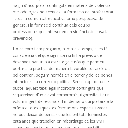
hagin d’incorporar continguts en matèria de violència i
metodologies no sexistes, la formació del professorat
i tota la comunitat educativa amb perspectiva de
gènere, i la formació contínua dels equips
professionals que intervenen en violència (inclosa la
prevenció).
Ho celebro i em pregunto, al mateix temps, si es té
consciència del què significa i si hi ha previsió de
desenvolupar un pla estratègic curós que permeti
portar a la pràctica de manera favorable tot això; o si
pel contrari, seguim només en el terreny de les bones
intencions i la correcció política. Sense cap mena de
dubte, aquest text legal incorpora continguts que
requereixen d’un elevat compromís, rigorositat i d’un
volum ingent de recursos. Em demano qui portarà a la
pràctica totes aquestes formacions especialitzades i
no puc deixar de pensar que les entitats feministes
catalanes que treballen en l’abordatge de les VM i
tenen un coneixement de camp molt especialitzat