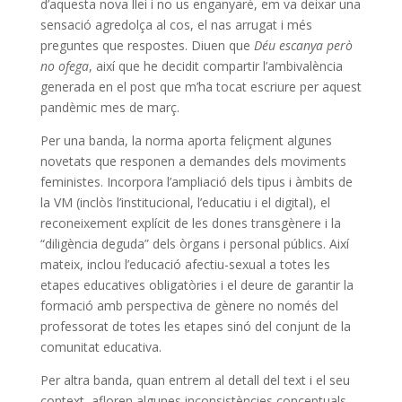
d’aquesta nova llei i no us enganyaré, em va deixar una
sensació agredolça al cos, el nas arrugat i més
preguntes que respostes. Diuen que
Déu escanya però
no ofega
, així que he decidit compartir l’ambivalència
generada en el post que m’ha tocat escriure per aquest
pandèmic mes de març.
Per una banda, la norma aporta feliçment algunes
novetats que responen a demandes dels moviments
feministes. Incorpora l’ampliació dels tipus i àmbits de
la VM (inclòs l’institucional, l’educatiu i el digital), el
reconeixement explícit de les dones transgènere i la
“diligència deguda” dels òrgans i personal públics. Així
mateix, inclou l’educació afectiu-sexual a totes les
etapes educatives obligatòries i el deure de garantir la
formació amb perspectiva de gènere no només del
professorat de totes les etapes sinó del conjunt de la
comunitat educativa.
Per altra banda, quan entrem al detall del text i el seu
context, afloren algunes inconsistències conceptuals-