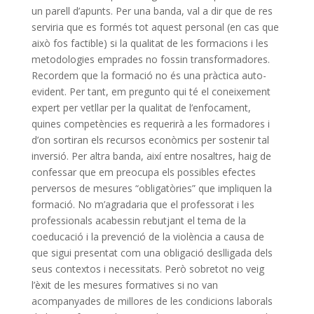
un parell d’apunts. Per una banda, val a dir que de res
serviria que es formés tot aquest personal (en cas que
això fos factible) si la qualitat de les formacions i les
metodologies emprades no fossin transformadores.
Recordem que la formació no és una pràctica auto-
evident. Per tant, em pregunto qui té el coneixement
expert per vetllar per la qualitat de l’enfocament,
quines competències es requerirà a les formadores i
d’on sortiran els recursos econòmics per sostenir tal
inversió. Per altra banda, així entre nosaltres, haig de
confessar que em preocupa els possibles efectes
perversos de mesures “obligatòries” que impliquen la
formació. No m’agradaria que el professorat i les
professionals acabessin rebutjant el tema de la
coeducació i la prevenció de la violència a causa de
que sigui presentat com una obligació deslligada dels
seus contextos i necessitats. Però sobretot no veig
l’èxit de les mesures formatives si no van
acompanyades de millores de les condicions laborals