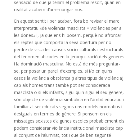
sensació de que ja tenim el problema resolt, quan en
realitat acabem d’arremangar-nos.
En aquest sentit i per acabar, fora bo revisar el marc
interpretatiu «de violència masclista = violències per a
les dones» i, ja que ens hi posem, perquè no afrontar
els reptes que comporta la seva obertura per no
perdre de vista les causes socio-culturals i estructurals
del fenomen ubicades en la jerarquització dels gèneres
i la dominació masculina. No està de més preguntar-
se, per posar un parell d’exemples, si i/o en quins
casos la violència obstètrica (i altres tipus de violència)
cap als homes trans també pot ser considerada
masclista o si els infants, sigui quin sigui el seu gènere,
són objecte de violència simbòlica en l’àmbit educatiu i
familiar al ser educats segons uns models normatius i
desiguals en termes de gènere. Si pensem en els
missatges sexistes d’algunes escoles probablement els
podem considerar violència institucional masclista cap
al conjunt de l’alumnat, tot i que de ben segur té