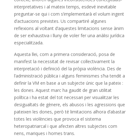
interpretatives i al mateix temps, esdevé inevitable
preguntar-se qui i com s’implementarà el volum ingent
d’actuacions previstes. Us compartiré algunes
reflexions al voltant d’aquestes limitacions sense ànim
de ser exhaustiva i lluny de voler fer una anàlisi jurídica
especialitzada.
Aquesta llei, com a primera consideració, posa de
manifest la necessitat de revisar col·lectivament la
interpretació i definició del la pròpia violència. Des de
l’administració pública i alguns feminismes s’ha tendit a
definir la VM en base a un subjecte únic que la pateix :
les dones. Aquest marc ha gaudit de gran utilitat
política i ha estat del tot necessari per visualitzar les
desigualtats de gènere, els abusos i les agressions que
pateixen les dones, però té limitacions alhora d’abastar
totes les violències que provoca el sistema
heteropatriarcal i que afecten altres subjectes com
nens, mariques i homes trans.