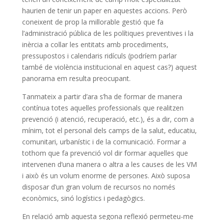
haurien de tenir un paper en aquestes accions. Però
coneixent de prop la millorable gestió que fa
l’administració pública de les polítiques preventives i la
inèrcia a collar les entitats amb procediments,
pressupostos i calendaris ridículs (podríem parlar
també de violència institucional en aquest cas?) aquest
panorama em resulta preocupant.
Tanmateix a partir d’ara s’ha de formar de manera
contínua totes aquelles professionals que realitzen
prevenció (i atenció, recuperació, etc.), és a dir, com a
mínim, tot el personal dels camps de la salut, educatiu,
comunitari, urbanístic i de la comunicació. Formar a
tothom que fa prevenció vol dir formar aquelles que
intervenen d’una manera o altra a les causes de les VM
i això és un volum enorme de persones. Això suposa
disposar d’un gran volum de recursos no només
econòmics, sinó logístics i pedagògics.
En relació amb aquesta segona reflexió permeteu-me