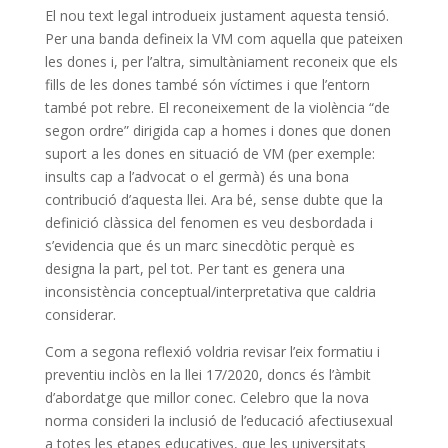
El nou text legal introdueix justament aquesta tensió.
Per una banda defineix la VM com aquella que pateixen
les dones i, per l’altra, simultàniament reconeix que els
fills de les dones també són víctimes i que l’entorn
també pot rebre. El reconeixement de la violència “de
segon ordre” dirigida cap a homes i dones que donen
suport a les dones en situació de VM (per exemple:
insults cap a l’advocat o el germà) és una bona
contribució d’aquesta llei. Ara bé, sense dubte que la
definició clàssica del fenomen es veu desbordada i
s’evidencia que és un marc sinecdòtic perquè es
designa la part, pel tot. Per tant es genera una
inconsistència conceptual/interpretativa que caldria
considerar.
Com a segona reflexió voldria revisar l’eix formatiu i
preventiu inclòs en la llei 17/2020, doncs és l’àmbit
d’abordatge que millor conec. Celebro que la nova
norma consideri la inclusió de l’educació afectiusexual
a totes les etapes educatives, que les universitats