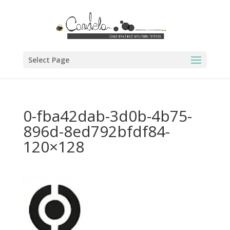
Select Page
0-fba42dab-3d0b-4b75-
896d-8ed792bfdf84-
120×128