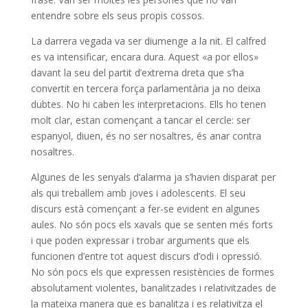
entendre sobre els seus propis cossos.
La darrera vegada va ser diumenge a la nit. El calfred
es va intensificar, encara dura. Aquest «a por ellos»
davant la seu del partit d’extrema dreta que s’ha
convertit en tercera força parlamentària ja no deixa
dubtes. No hi caben les interpretacions. Ells ho tenen
molt clar, estan començant a tancar el cercle: ser
espanyol, diuen, és no ser nosaltres, és anar contra
nosaltres.
Algunes de les senyals d’alarma ja s’havien disparat per
als qui treballem amb joves i adolescents. El seu
discurs està començant a fer-se evident en algunes
aules. No són pocs els xavals que se senten més forts
i que poden expressar i trobar arguments que els
funcionen d’entre tot aquest discurs d’odi i opressió.
No són pocs els que expressen resistències de formes
absolutament violentes, banalitzades i relativitzades de
la mateixa manera que es banalitza i es relativitza el