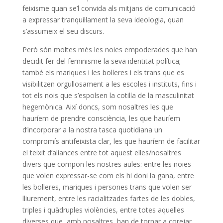
feixisme quan se’l convida als mitjans de comunicació
a expressar tranquil·lament la seva ideologia, quan
s’assumeix el seu discurs.
Però són moltes més les noies empoderades que han
decidit fer del feminisme la seva identitat política;
també els mariques i les bolleres i els trans que es
visibilitzen orgullosament a les escoles i instituts, fins i
tot els nois que s’espolsen la cotilla de la masculinitat
hegemònica. Així doncs, som nosaltres les que
hauríem de prendre consciència, les que hauríem
d’incorporar a la nostra tasca quotidiana un
compromís antifeixista clar, les que hauríem de facilitar
el teixit d’aliances entre tot aquest elles/nosaltres
divers que compon les nostres aules: entre les noies
que volen expressar-se com els hi doni la gana, entre
les bolleres, mariques i persones trans que volen ser
lliurement, entre les racialitzades fartes de les dobles,
triples i quàdruples violències, entre totes aquelles
diverses que, amb nosaltres, han de tornar a corejar