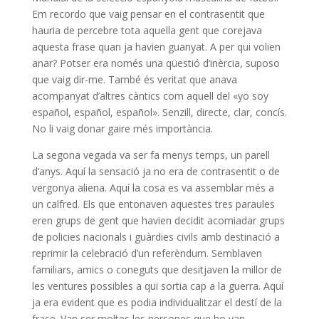
Em recordo que vaig pensar en el contrasentit que
hauria de percebre tota aquella gent que corejava
aquesta frase quan ja havien guanyat. A per qui volien
anar? Potser era només una qüestió d’inèrcia, suposo
que vaig dir-me. També és veritat que anava
acompanyat d’altres càntics com aquell del «yo soy
español, español, español». Senzill, directe, clar, concís.
No li vaig donar gaire més importància.
La segona vegada va ser fa menys temps, un parell
d’anys. Aquí la sensació ja no era de contrasentit o de
vergonya aliena. Aquí la cosa es va assemblar més a
un calfred. Els que entonaven aquestes tres paraules
eren grups de gent que havien decidit acomiadar grups
de policies nacionals i guàrdies civils amb destinació a
reprimir la celebració d’un referèndum. Semblaven
familiars, amics o coneguts que desitjaven la millor de
les ventures possibles a qui sortia cap a la guerra. Aquí
ja era evident que es podia individualitzar el destí de la
frase. Van ser moltes les persones que ho van