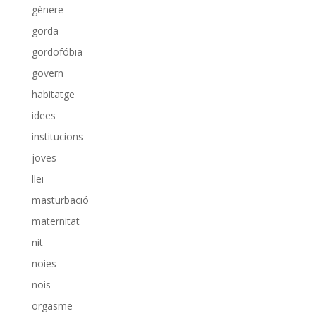
gènere
gorda
gordofóbia
govern
habitatge
idees
institucions
joves
llei
masturbació
maternitat
nit
noies
nois
orgasme