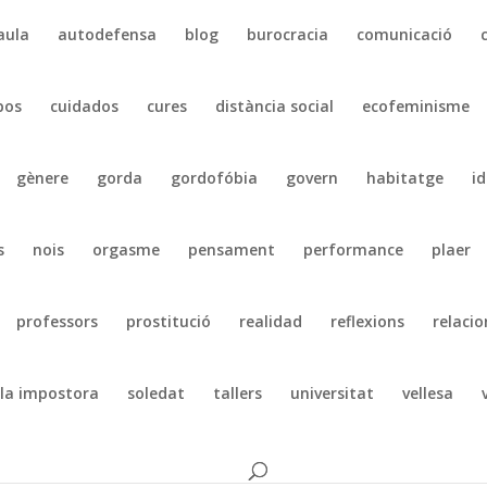
aula
autodefensa
blog
burocracia
comunicació
pos
cuidados
cures
distància social
ecofeminisme
gènere
gorda
gordofóbia
govern
habitatge
id
s
nois
orgasme
pensament
performance
plaer
professors
prostitució
realidad
reflexions
relacio
la impostora
soledat
tallers
universitat
vellesa