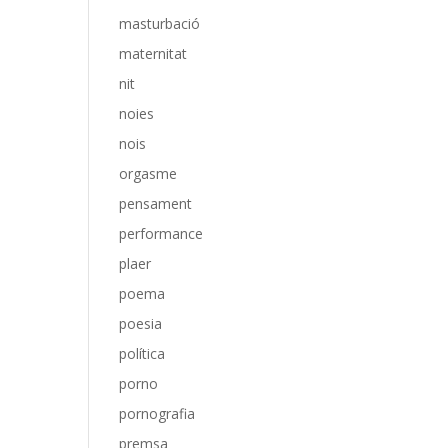
masturbació
maternitat
nit
noies
nois
orgasme
pensament
performance
plaer
poema
poesia
política
porno
pornografia
premsa