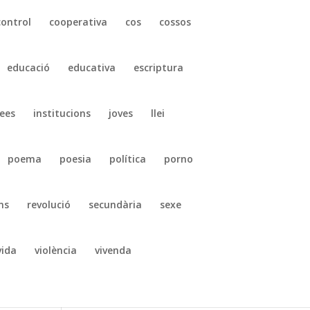
control
cooperativa
cos
cossos
educació
educativa
escriptura
ees
institucions
joves
llei
poema
poesia
política
porno
ns
revolució
secundària
sexe
vida
violència
vivenda