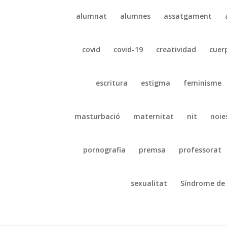
alumnat
alumnes
assatgament
covid
covid-19
creatividad
cuer
escritura
estigma
feminisme
masturbació
maternitat
nit
noie
pornografia
premsa
professorat
sexualitat
Síndrome de 