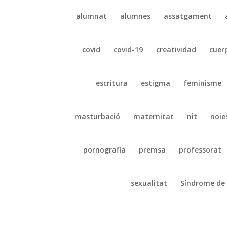
alumnat
alumnes
assatgament
covid
covid-19
creatividad
cuer
escritura
estigma
feminisme
masturbació
maternitat
nit
noie
pornografia
premsa
professorat
sexualitat
Síndrome de 