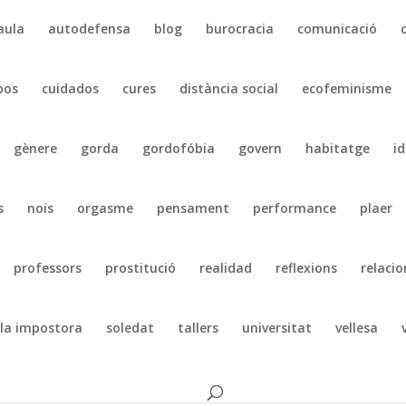
aula
autodefensa
blog
burocracia
comunicació
pos
cuidados
cures
distància social
ecofeminisme
gènere
gorda
gordofóbia
govern
habitatge
id
s
nois
orgasme
pensament
performance
plaer
professors
prostitució
realidad
reflexions
relacio
la impostora
soledat
tallers
universitat
vellesa