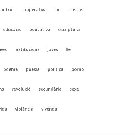
control
cooperativa
cos
cossos
educació
educativa
escriptura
ees
institucions
joves
llei
poema
poesia
política
porno
ns
revolució
secundària
sexe
vida
violència
vivenda