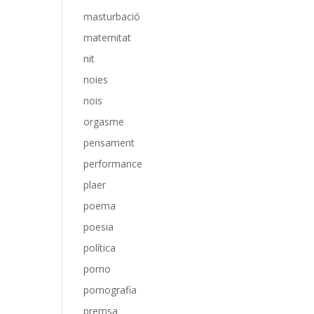
masturbació
maternitat
nit
noies
nois
orgasme
pensament
performance
plaer
poema
poesia
política
porno
pornografia
premsa