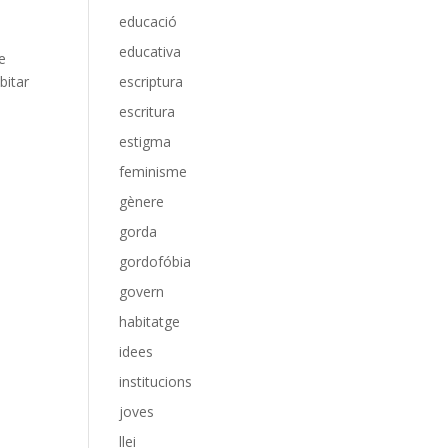
educació
educativa
e
bitar
escriptura
escritura
estigma
feminisme
gènere
gorda
gordofóbia
govern
habitatge
idees
institucions
joves
llei