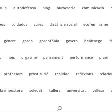
aula
autodefensa
blog
burocracia
comunicació
pos
cuidados
cures
distància social
ecofeminisme
gènere
gorda
gordofóbia
govern
habitatge
id
s
nois
orgasme
pensament
performance
plaer
professors
prostitució
realidad
reflexions
relacio
la impostora
soledat
tallers
universitat
vellesa