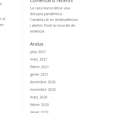
Comentaris recents
as
La caca burocrática: una
distopía pandémica -
n el
Candela.cat
en
Ambivalències
een
i alertes front la nova llei de
violència
Arxius
juny 2021
març 2021
febrer 2021
gener 2021
desembre 2020
novembre 2020
març 2020
febrer 2020
gener 2020