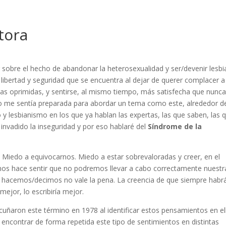
tora
r sobre el hecho de abandonar la heterosexualidad y ser/devenir lesbi
a libertad y seguridad que se encuentra al dejar de querer complacer a
 las oprimidas, y sentirse, al mismo tiempo, más satisfecha que nunca
no me sentía preparada para abordar un tema como este, alrededor d
 y lesbianismo en los que ya hablan las expertas, las que saben, las 
invadido la inseguridad y por eso hablaré del
Síndrome de la
 Miedo a equivocarnos. Miedo a estar sobrevaloradas y creer, en el
os hace sentir que no podremos llevar a cabo correctamente nuestr
e hacemos/decimos no vale la pena. La creencia de que siempre habr
mejor, lo escribiría mejor.
uñaron este término en 1978 al identificar estos pensamientos en el
y encontrar de forma repetida este tipo de sentimientos en distintas