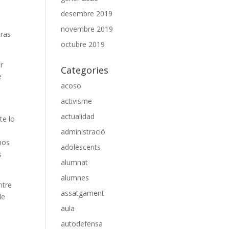
desembre 2019
novembre 2019
tras
octubre 2019
r
Categories
e
acoso
activisme
actualidad
te lo
administració
mos
adolescents
s
alumnat
alumnes
ntre
assatgament
de
aula
autodefensa