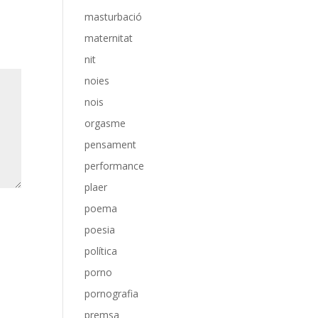
masturbació
maternitat
nit
noies
nois
orgasme
pensament
performance
plaer
poema
poesia
política
porno
pornografia
premsa