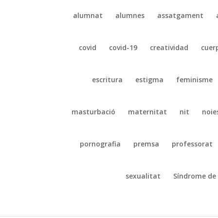
alumnat
alumnes
assatgament
covid
covid-19
creatividad
cuer
escritura
estigma
feminisme
masturbació
maternitat
nit
noie
pornografia
premsa
professorat
sexualitat
Síndrome de 