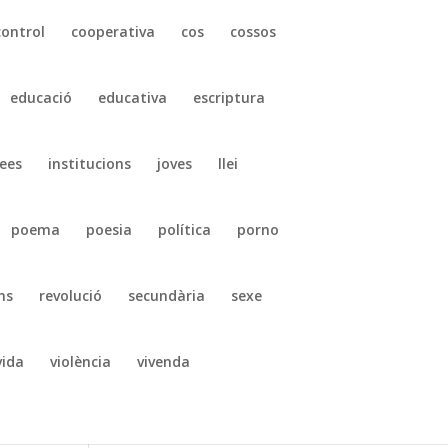
control
cooperativa
cos
cossos
educació
educativa
escriptura
ees
institucions
joves
llei
poema
poesia
política
porno
ns
revolució
secundària
sexe
vida
violència
vivenda