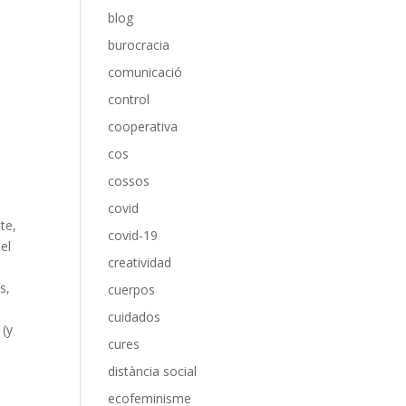
blog
burocracia
comunicació
control
cooperativa
cos
cossos
covid
te,
covid-19
el
creatividad
s,
cuerpos
cuidados
 (y
cures
distància social
ecofeminisme