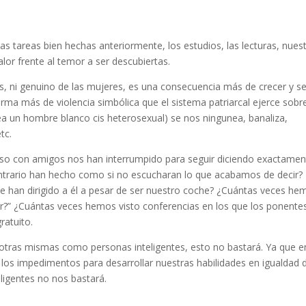
as tareas bien hechas anteriormente, los estudios, las lecturas, nues
lor frente al temor a ser descubiertas.
s, ni genuino de las mujeres, es una consecuencia más de crecer y se
forma más de violencia simbólica que el sistema patriarcal ejerce sobr
ea un hombre blanco cis heterosexual) se nos ningunea, banaliza,
tc.
uso con amigos nos han interrumpido para seguir diciendo exactamen
ntrario han hecho como si no escucharan lo que acabamos de decir?
se han dirigido a él a pesar de ser nuestro coche? ¿Cuántas veces he
or?” ¿Cuántas veces hemos visto conferencias en los que los ponente
ratuito.
tras mismas como personas inteligentes, esto no bastará. Ya que e
los impedimentos para desarrollar nuestras habilidades en igualdad 
igentes no nos bastará.