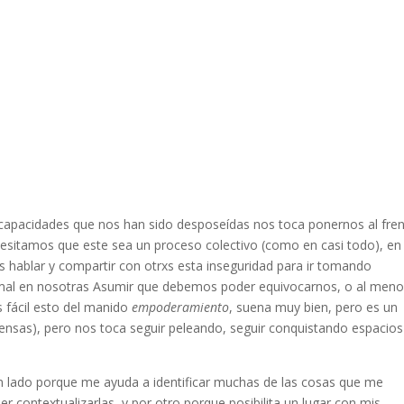
 capacidades que nos han sido desposeídas nos toca ponernos al fren
esitamos que este sea un proceso colectivo (como en casi todo), en 
hablar y compartir con otrxs esta inseguridad para ir tomando
é mal en nosotras Asumir que debemos poder equivocarnos, o al meno
 fácil esto del manido
empoderamiento
, suena muy bien, pero es un
ensas), pero nos toca seguir peleando, seguir conquistando espacios
 lado porque me ayuda a identificar muchas de las cosas que me
 contextualizarlas, y por otro porque posibilita un lugar con mis