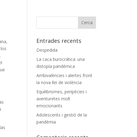
Entrades recents
ana,
 los
Despedida
.
La caca burocrática: una
el
distopía pandémica
que
Ambivalències i alertes front
la nova llei de violència
Equilibrismes, peripècies i
aventuretes molt
as
emocionants
á
Adolescents i gestió de la
pandèmia
las