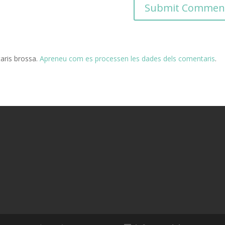
taris brossa.
Apreneu com es processen les dades dels comentaris
.