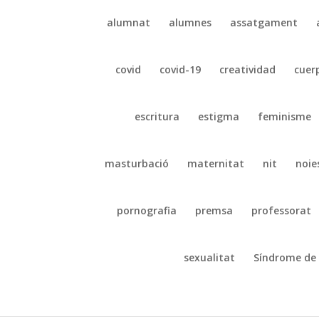
alumnat
alumnes
assatgament
covid
covid-19
creatividad
cuer
escritura
estigma
feminisme
masturbació
maternitat
nit
noie
pornografia
premsa
professorat
sexualitat
Síndrome de 