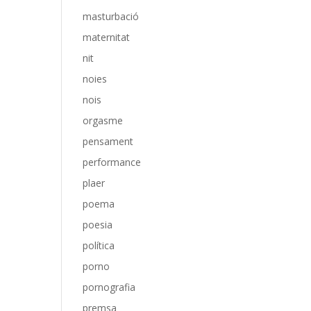
masturbació
maternitat
nit
noies
nois
orgasme
pensament
performance
plaer
poema
poesia
política
porno
pornografia
premsa