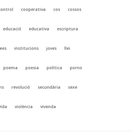
control
cooperativa
cos
cossos
educació
educativa
escriptura
ees
institucions
joves
llei
poema
poesia
política
porno
ns
revolució
secundària
sexe
vida
violència
vivenda