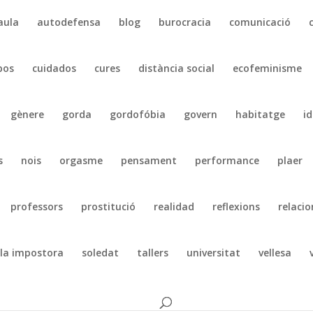
aula
autodefensa
blog
burocracia
comunicació
pos
cuidados
cures
distància social
ecofeminisme
gènere
gorda
gordofóbia
govern
habitatge
id
s
nois
orgasme
pensament
performance
plaer
professors
prostitució
realidad
reflexions
relacio
la impostora
soledat
tallers
universitat
vellesa