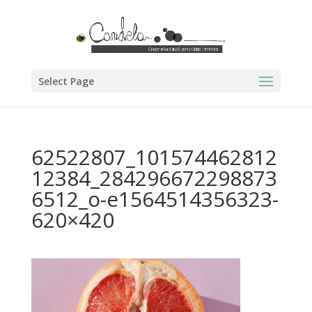
Select Page
62522807_101574462812
12384_284296672298873
6512_o-e1564514356323-
620×420