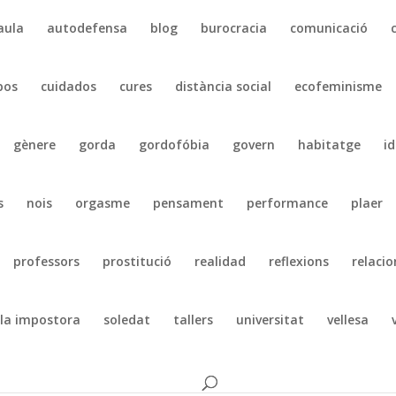
aula
autodefensa
blog
burocracia
comunicació
pos
cuidados
cures
distància social
ecofeminisme
gènere
gorda
gordofóbia
govern
habitatge
id
s
nois
orgasme
pensament
performance
plaer
professors
prostitució
realidad
reflexions
relacio
la impostora
soledat
tallers
universitat
vellesa