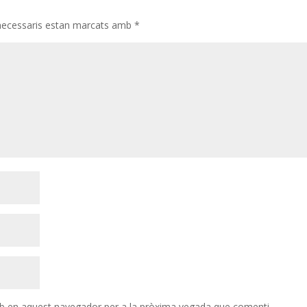
necessaris estan marcats amb
*
eb en aquest navegador per a la pròxima vegada que comenti.