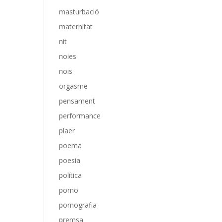
masturbació
maternitat
nit
noies
nois
orgasme
pensament
performance
plaer
poema
poesia
política
porno
pornografia
premsa