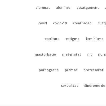
alumnat
alumnes
assatgament
covid
covid-19
creatividad
cuer
escritura
estigma
feminisme
masturbació
maternitat
nit
noie
pornografia
premsa
professorat
sexualitat
Síndrome de 