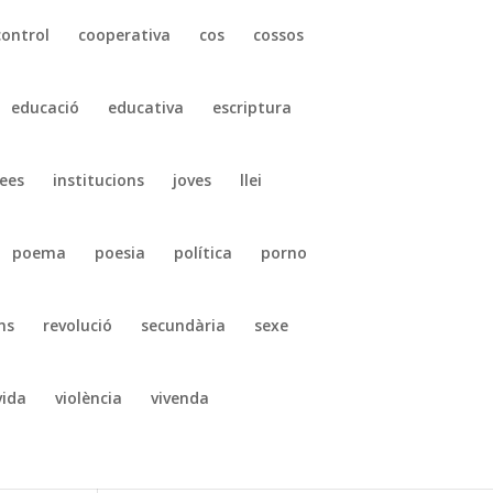
control
cooperativa
cos
cossos
educació
educativa
escriptura
ees
institucions
joves
llei
poema
poesia
política
porno
ns
revolució
secundària
sexe
vida
violència
vivenda