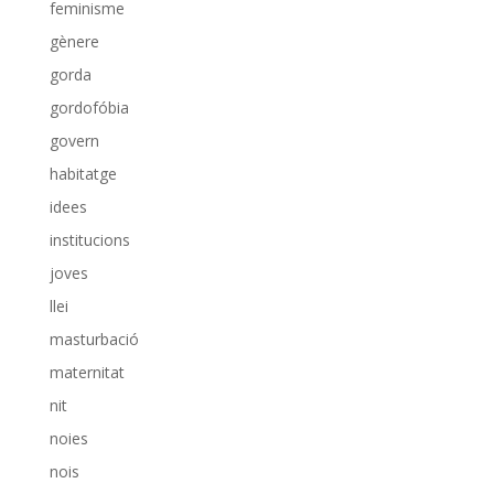
feminisme
gènere
gorda
gordofóbia
govern
habitatge
idees
institucions
joves
llei
masturbació
maternitat
nit
noies
nois