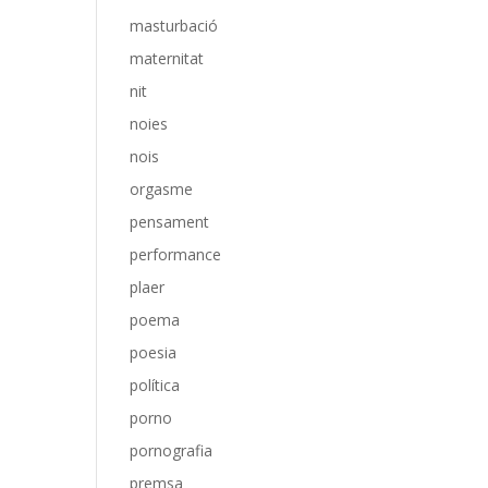
masturbació
maternitat
nit
noies
nois
orgasme
pensament
performance
plaer
poema
poesia
política
porno
pornografia
premsa