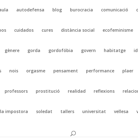
aula
autodefensa
blog
burocracia
comunicació
pos
cuidados
cures
distància social
ecofeminisme
gènere
gorda
gordofóbia
govern
habitatge
id
s
nois
orgasme
pensament
performance
plaer
professors
prostitució
realidad
reflexions
relacio
la impostora
soledat
tallers
universitat
vellesa