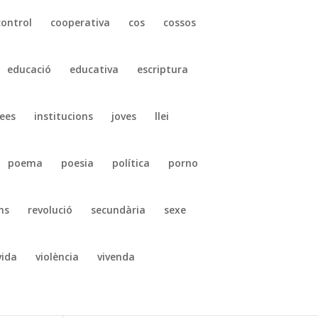
control
cooperativa
cos
cossos
educació
educativa
escriptura
ees
institucions
joves
llei
poema
poesia
política
porno
ns
revolució
secundària
sexe
vida
violència
vivenda