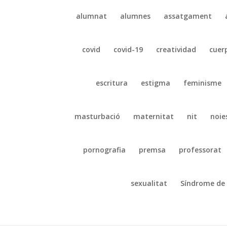
alumnat
alumnes
assatgament
covid
covid-19
creatividad
cuer
escritura
estigma
feminisme
masturbació
maternitat
nit
noie
pornografia
premsa
professorat
sexualitat
Síndrome de 