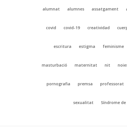
alumnat
alumnes
assatgament
covid
covid-19
creatividad
cuer
escritura
estigma
feminisme
masturbació
maternitat
nit
noie
pornografia
premsa
professorat
sexualitat
Síndrome de 