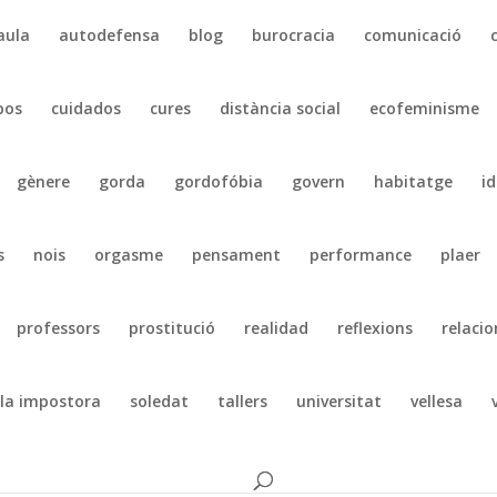
aula
autodefensa
blog
burocracia
comunicació
pos
cuidados
cures
distància social
ecofeminisme
gènere
gorda
gordofóbia
govern
habitatge
id
s
nois
orgasme
pensament
performance
plaer
professors
prostitució
realidad
reflexions
relacio
la impostora
soledat
tallers
universitat
vellesa