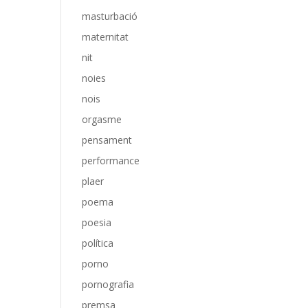
masturbació
maternitat
nit
noies
nois
orgasme
pensament
performance
plaer
poema
poesia
política
porno
pornografia
premsa