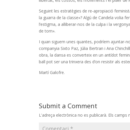
llibertat, els cossos, els moviments i el plaer de 
Seguint les estratègies de re-apropiació feminis
la guarra de la classe»? Algú de Candela volia fe
l’estigma, a alliberar-nos de la culpa i la vergon
de torn».
I quan siguem unes quantes, podríem ajuntar-n
companyia Sixto Paz, Júlia Bertran i Ana Chinchi
obra, la dansa es converteix en un antídot femini
ball pot ser una trinxera des d’on resistir als este
Martí Galofre.
Submit a Comment
L'adreça electrònica no es publicarà.
Els camps 