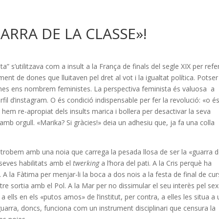
ARRA DE LA CLASSE»!
ta” s’utilitzava com a insult a la França de finals del segle XIX per refer
 de dones que lluitaven pel dret al vot i la igualtat política. Potser
nes ens nombrem feministes. La perspectiva feminista és valuosa a
erfil d’instagram. O és condició indispensable per fer la revolució: «o é
hem re-apropiat dels insults marica i bollera per desactivar la seva
amb orgull. «Marika? Si gràcies!» deia un adhesiu que, ja fa una colla
s trobem amb una noia que carrega la pesada llosa de ser la «guarra d
 seves habilitats amb el
twerking
a l’hora del pati. A la Cris perquè ha
 A la Fàtima per menjar-li la boca a dos nois a la festa de final de cur
tre sortia amb el Pol. A la Mar per no dissimular el seu interès pel sex
a ells en els «putos amos» de l’institut, per contra, a elles les situa a
uarra, doncs, funciona com un instrument disciplinari que censura la