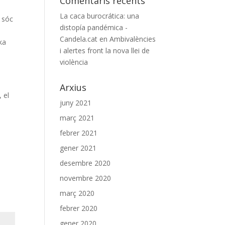
Comentaris recents
La caca burocrática: una
é sóc
distopía pandémica -
Candela.cat
en
Ambivalències
ka
i alertes front la nova llei de
violència
Arxius
 el
juny 2021
març 2021
febrer 2021
gener 2021
desembre 2020
novembre 2020
març 2020
febrer 2020
gener 2020