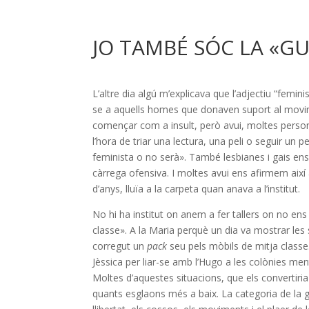
JO TAMBÉ SÓC LA «GU
L’altre dia algú m’explicava que l’adjectiu “feminis
se a aquells homes que donaven suport al moviment
començar com a insult, però avui, moltes perso
l’hora de triar una lectura, una peli o seguir un p
feminista o no serà». També lesbianes i gais ens 
càrrega ofensiva. I moltes avui ens afirmem així 
d’anys, lluïa a la carpeta quan anava a l’institut.
No hi ha institut on anem a fer tallers on no en
classe». A la Maria perquè un dia va mostrar les
corregut un
pack
seu pels mòbils de mitja classe.
Jèssica per liar-se amb l’Hugo a les colònies men
Moltes d’aquestes situacions, que els convertiria 
quants esglaons més a baix. La categoria de la g