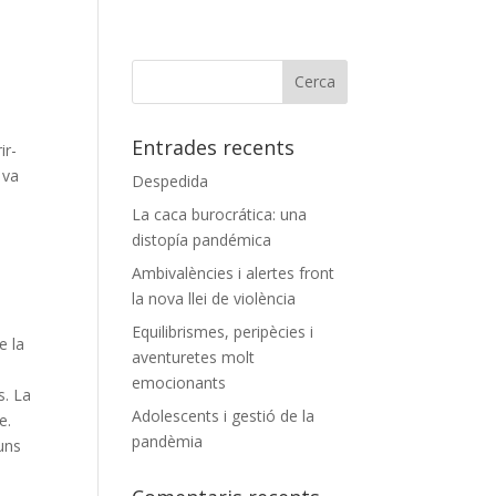
Entrades recents
ir-
 va
Despedida
La caca burocrática: una
s
distopía pandémica
Ambivalències i alertes front
la nova llei de violència
Equilibrismes, peripècies i
e la
aventuretes molt
emocionants
s. La
Adolescents i gestió de la
e.
pandèmia
 uns