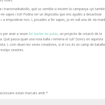
les noies.
ta i transmarikabollo, què us sembla si iniciem la campanya «jo tamb
r-ne xapes i tot! Podria ser un dispositiu que ens ajudés a desactivar
ya i a empoderar-nos. I, posades a fer xapes, jo en vull una de «la mari
os per anar a veure
Así bailan las
putas
, un projecte de creació de la
lla. Què passa quan una noia balla i remena el cul? Doncs en aquesta
sta. I, com diuen les seves creadores, si el cos és un camp de batalla,
reotips sexistes.
necessaris estan marcats amb
*