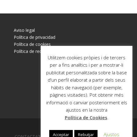
Aviso legal
Política de privacidad
Política de cookies
Política de redes sociales
Utilitzem cookies pròpies i de tercers
per a fins analítics i per a mostrar-li
publicitat personalitzada sobre la base
d'un perfil elaborat a partir dels seus
hàbits de navegació (per exemple,
pàgines visitades). Pot obtenir més
informació o canviar posteriorment els
ajustos en la nostra
Política de Cookies
.
Ajustos
Acceptar
Rebutjar
CONTACTA’NS c/ Trafalgar, 48. Local 2 interior, 08010