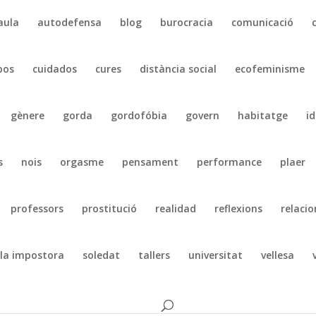
aula
autodefensa
blog
burocracia
comunicació
pos
cuidados
cures
distància social
ecofeminisme
gènere
gorda
gordofóbia
govern
habitatge
id
s
nois
orgasme
pensament
performance
plaer
professors
prostitució
realidad
reflexions
relacio
la impostora
soledat
tallers
universitat
vellesa