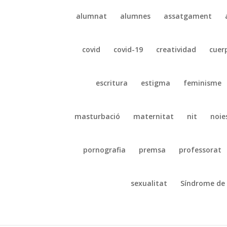
alumnat
alumnes
assatgament
covid
covid-19
creatividad
cuer
escritura
estigma
feminisme
masturbació
maternitat
nit
noie
pornografia
premsa
professorat
sexualitat
Síndrome de 