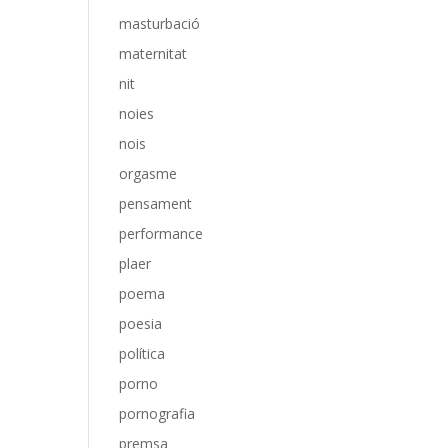
masturbació
maternitat
nit
noies
nois
orgasme
pensament
performance
plaer
poema
poesia
política
porno
pornografia
premsa