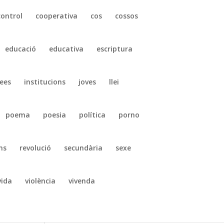
control
cooperativa
cos
cossos
educació
educativa
escriptura
ees
institucions
joves
llei
poema
poesia
política
porno
ns
revolució
secundària
sexe
vida
violència
vivenda