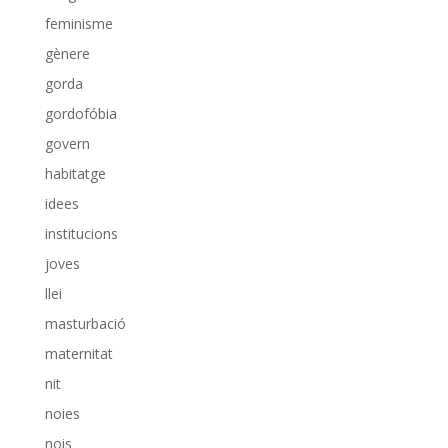
feminisme
gènere
gorda
gordofóbia
govern
habitatge
idees
institucions
joves
llei
masturbació
maternitat
nit
noies
nois