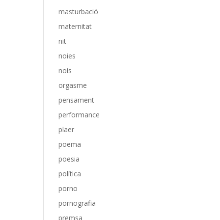
masturbació
maternitat
nit
noies
nois
orgasme
pensament
performance
plaer
poema
poesia
política
porno
pornografia
premsa