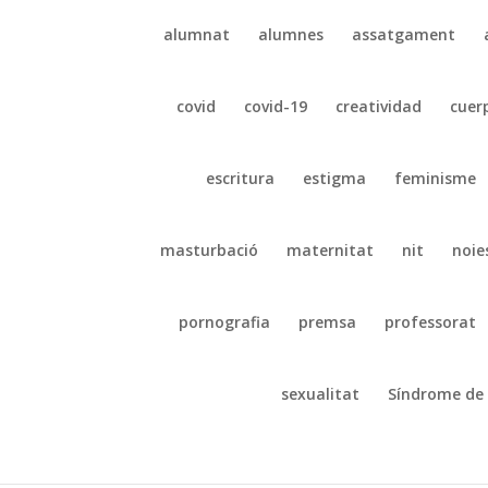
alumnat
alumnes
assatgament
covid
covid-19
creatividad
cuer
escritura
estigma
feminisme
masturbació
maternitat
nit
noie
pornografia
premsa
professorat
sexualitat
Síndrome de 