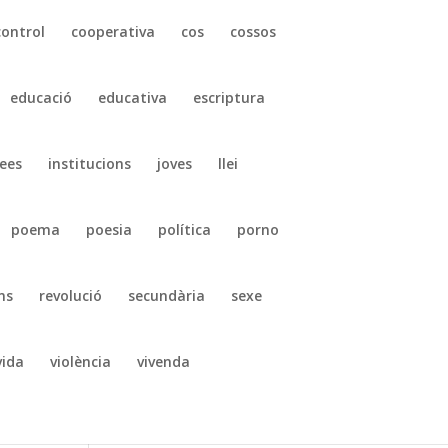
control
cooperativa
cos
cossos
educació
educativa
escriptura
ees
institucions
joves
llei
poema
poesia
política
porno
ns
revolució
secundària
sexe
vida
violència
vivenda