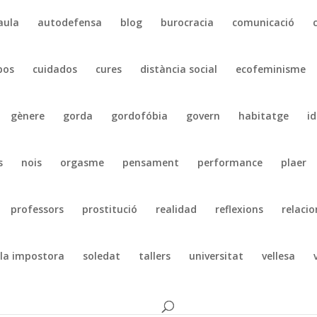
aula
autodefensa
blog
burocracia
comunicació
pos
cuidados
cures
distància social
ecofeminisme
gènere
gorda
gordofóbia
govern
habitatge
id
s
nois
orgasme
pensament
performance
plaer
professors
prostitució
realidad
reflexions
relacio
la impostora
soledat
tallers
universitat
vellesa