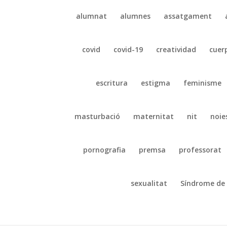
alumnat
alumnes
assatgament
covid
covid-19
creatividad
cuer
escritura
estigma
feminisme
masturbació
maternitat
nit
noie
pornografia
premsa
professorat
sexualitat
Síndrome de 