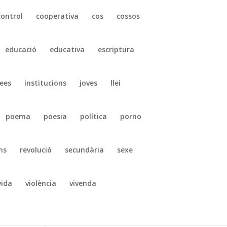
control
cooperativa
cos
cossos
educació
educativa
escriptura
ees
institucions
joves
llei
poema
poesia
política
porno
ns
revolució
secundària
sexe
vida
violència
vivenda