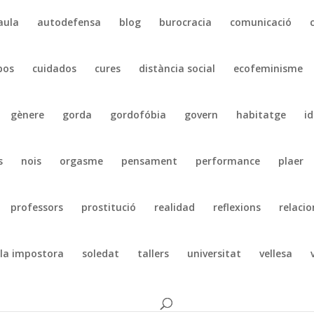
aula
autodefensa
blog
burocracia
comunicació
pos
cuidados
cures
distància social
ecofeminisme
gènere
gorda
gordofóbia
govern
habitatge
id
s
nois
orgasme
pensament
performance
plaer
professors
prostitució
realidad
reflexions
relacio
la impostora
soledat
tallers
universitat
vellesa