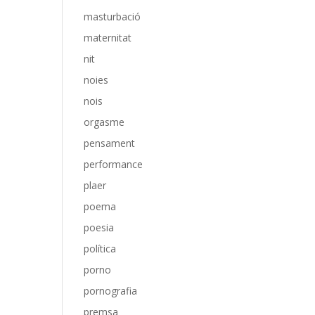
masturbació
maternitat
nit
noies
nois
orgasme
pensament
performance
plaer
poema
poesia
política
porno
pornografia
premsa