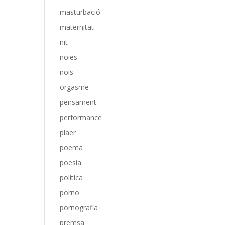
masturbació
maternitat
nit
noies
nois
orgasme
pensament
performance
plaer
poema
poesia
política
porno
pornografia
premsa