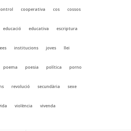
control
cooperativa
cos
cossos
educació
educativa
escriptura
ees
institucions
joves
llei
poema
poesia
política
porno
ns
revolució
secundària
sexe
vida
violència
vivenda