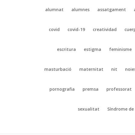
alumnat
alumnes
assatgament
covid
covid-19
creatividad
cuer
escritura
estigma
feminisme
masturbació
maternitat
nit
noie
pornografia
premsa
professorat
sexualitat
Síndrome de 