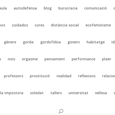
aula
autodefensa
blog
burocracia
comunicació
pos
cuidados
cures
distància social
ecofeminisme
gènere
gorda
gordofóbia
govern
habitatge
id
s
nois
orgasme
pensament
performance
plaer
professors
prostitució
realidad
reflexions
relacio
la impostora
soledat
tallers
universitat
vellesa