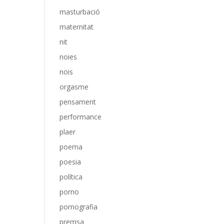
masturbació
maternitat
nit
noies
nois
orgasme
pensament
performance
plaer
poema
poesia
política
porno
pornografia
premsa