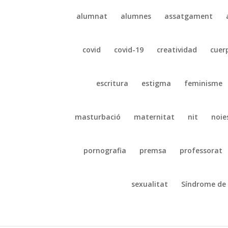
alumnat
alumnes
assatgament
covid
covid-19
creatividad
cuer
escritura
estigma
feminisme
masturbació
maternitat
nit
noie
pornografia
premsa
professorat
sexualitat
Síndrome de 