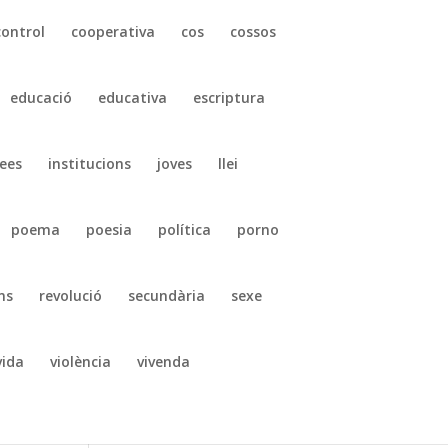
control
cooperativa
cos
cossos
educació
educativa
escriptura
ees
institucions
joves
llei
poema
poesia
política
porno
ns
revolució
secundària
sexe
vida
violència
vivenda