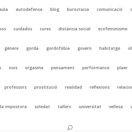
aula
autodefensa
blog
burocracia
comunicació
pos
cuidados
cures
distància social
ecofeminisme
gènere
gorda
gordofóbia
govern
habitatge
id
s
nois
orgasme
pensament
performance
plaer
professors
prostitució
realidad
reflexions
relacio
la impostora
soledat
tallers
universitat
vellesa