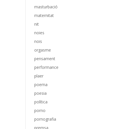
masturbació
maternitat
nit
noies
nois
orgasme
pensament
performance
plaer
poema
poesia
política
porno
pornografia
premsa