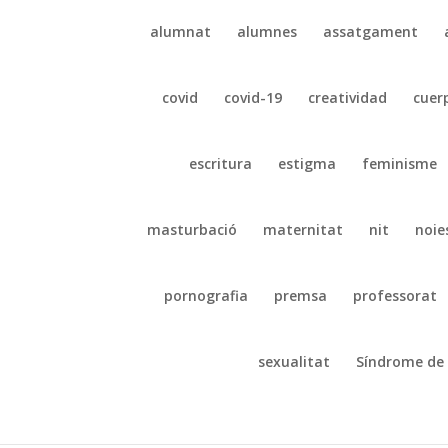
alumnat
alumnes
assatgament
covid
covid-19
creatividad
cuer
escritura
estigma
feminisme
masturbació
maternitat
nit
noie
pornografia
premsa
professorat
sexualitat
Síndrome de 