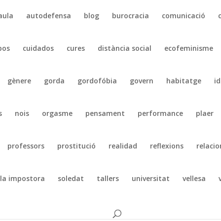
aula
autodefensa
blog
burocracia
comunicació
pos
cuidados
cures
distància social
ecofeminisme
gènere
gorda
gordofóbia
govern
habitatge
id
s
nois
orgasme
pensament
performance
plaer
professors
prostitució
realidad
reflexions
relacio
la impostora
soledat
tallers
universitat
vellesa