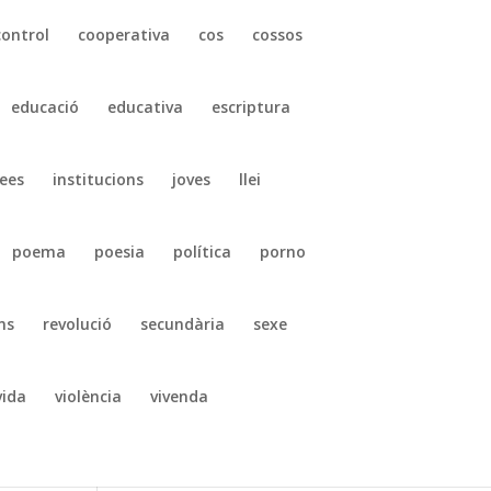
control
cooperativa
cos
cossos
educació
educativa
escriptura
ees
institucions
joves
llei
poema
poesia
política
porno
ns
revolució
secundària
sexe
vida
violència
vivenda