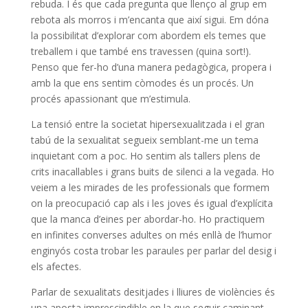
rebuda. I és que cada pregunta que llenço al grup em
rebota als morros i m’encanta que així sigui. Em dóna
la possibilitat d’explorar com abordem els temes que
treballem i que també ens travessen (quina sort!).
Penso que fer-ho d’una manera pedagògica, propera i
amb la que ens sentim còmodes és un procés. Un
procés apassionant que m’estimula.
La tensió entre la societat hipersexualitzada i el gran
tabú de la sexualitat segueix semblant-me un tema
inquietant com a poc. Ho sentim als tallers plens de
crits inacallables i grans buits de silenci a la vegada. Ho
veiem a les mirades de les professionals que formem
on la preocupació cap als i les joves és igual d’explícita
que la manca d’eines per abordar-ho. Ho practiquem
en infinites converses adultes on més enllà de l’humor
enginyós costa trobar les paraules per parlar del desig i
els afectes.
Parlar de sexualitats desitjades i lliures de violències és
una aposta imprescindible en la que seguir caminant