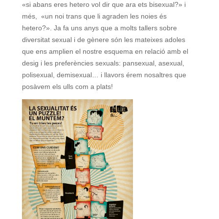
«si abans eres hetero vol dir que ara ets bisexual?» i
més, «un noi trans que li agraden les noies és
hetero?». Ja fa uns anys que a molts tallers sobre
diversitat sexual i de gènere són les mateixes adoles
que ens amplien el nostre esquema en relació amb el
desig i les preferències sexuals: pansexual, asexual,
polisexual, demisexual… i llavors érem nosaltres que
posàvem els ulls com a plats!