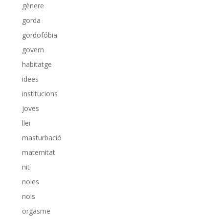
gènere
gorda
gordofóbia
govern
habitatge
idees
institucions
joves
llei
masturbació
maternitat
nit
noies
nois
orgasme