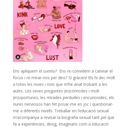
Ens apliquem el
cuentu
? Ens re-convidem a canviar el
focus i re-mirar-nos per dins? Sí gràcies! Els hi dec molt
a totes les noies i nois que m’he anat trobant a les
aules. Les seves preguntes (in)còmodes i molt
(in)oportunes, les mirades perdudes i encuriosides, els
riures nerviosos han fet posar-me en joc i qüestionar-
me a diferents nivells. Treballar en l’educació sexual
m’acompanya a revisar la biografia sexual tant pel que
fa a experiències, desig, imaginaris com a educació