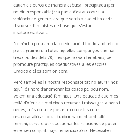
cauen els euros de manera caòtica i precipitada (per
no dir irresponsable) via pacte d’estat contra la
violència de gènere, ara que sembla que hi ha certs
discursos feministes de base que s’estan
institucionalitzant.
No n’hi ha prou amb la coeducació. I ho dic amb el cor
ple d’agraïment a totes aquelles companyes que han
treballat des dels 70, i les que ho van fer abans, per
promoure pràctiques
coeducatives
a les escoles.
Gràcies a elles som on som.
Però també és la nostra responsabilitat no aturar-nos
aquí i és hora d’anomenar les coses pel seu nom.
Volem una educació feminista. Una educació que més
enllà d’oferir els mateixos recursos i missatges a nens i
nenes, més enllà de posar al centre les cures i
revalorar
allò associat
tradicionalment amb
allò
femení
, serveixi per qüestionar les relacions de poder
en el seu conjunt i sigui emancipatòria. Necessitem