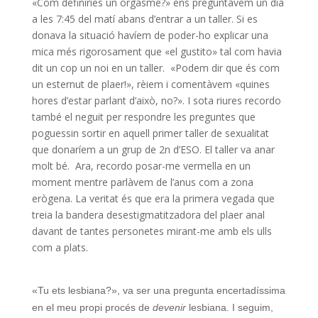
«Com definiries un orgasme?» ens preguntàvem un dia
a les 7:45 del matí abans d’entrar a un taller. Si es
donava la situació havíem de poder-ho explicar una
mica més rigorosament que «el gustito» tal com havia
dit un cop un noi en un taller. «Podem dir que és com
un esternut de plaer!», rèiem i comentàvem «quines
hores d’estar parlant d’això, no?». I sota riures recordo
també el neguit per respondre les preguntes que
poguessin sortir en aquell primer taller de sexualitat
que donaríem a un grup de 2n d’ESO. El taller va anar
molt bé. Ara, recordo posar-me vermella en un
moment mentre parlàvem de l’anus com a zona
erògena. La veritat és que era la primera vegada que
treia la bandera desestigmatitzadora del plaer anal
davant de tantes personetes mirant-me amb els ulls
com a plats.
«Tu ets lesbiana?», va ser una pregunta encertadíssima
en el meu propi procés de
devenir
lesbiana. I seguim,