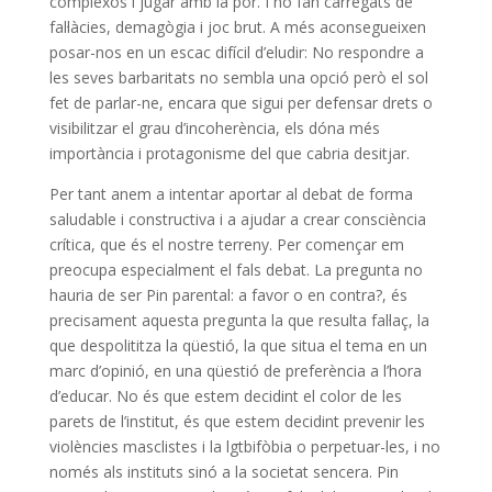
complexos i jugar amb la por. I ho fan carregats de
fal·làcies, demagògia i joc brut. A més aconsegueixen
posar-nos en un escac difícil d’eludir: No respondre a
les seves barbaritats no sembla una opció però el sol
fet de parlar-ne, encara que sigui per defensar drets o
visibilitzar el grau d’incoherència, els dóna més
importància i protagonisme del que cabria desitjar.
Per tant anem a intentar aportar al debat de forma
saludable i constructiva i a ajudar a crear consciència
crítica, que és el nostre terreny. Per començar em
preocupa especialment el fals debat. La pregunta no
hauria de ser Pin parental: a favor o en contra?, és
precisament aquesta pregunta la que resulta fal·laç, la
que despolititza la qüestió, la que situa el tema en un
marc d’opinió, en una qüestió de preferència a l’hora
d’educar. No és que estem decidint el color de les
parets de l’institut, és que estem decidint prevenir les
violències masclistes i la lgtbifòbia o perpetuar-les, i no
només als instituts sinó a la societat sencera. Pin