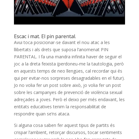
Escac i mat. El pin parental.
Avui toca posicionar-se davant el nou atac a les
llibertats i als drets que suposa l’anomenat PIN
PARENTAL. I fa una mandra infinita haver de seguir el
joc a la dreta feixista (perdoneu-me la tautologia, però
en aquests temps de neo llengües, cal recordar qui és
qui per evitar-nos sorpreses desagradables en el futur).
Jo no volia fer un post sobre això, jo volia fer un post
sobre les campanyes de prevenció de violència sexual
adreçades a joves. Però el deixo per més endavant, les
entitats educatives tenim la responsabilitat de
respondre quan se’ns ataca.
Si alguna cosa saben fer aquest tipus de partits és
crispar l’ambient, retorçar discursos, tocar sentiments