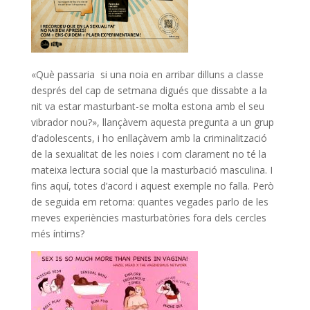
«Què passaria si una noia en arribar dilluns a classe
després del cap de setmana digués que dissabte a la
nit va estar masturbant-se molta estona amb el seu
vibrador nou?», llançàvem aquesta pregunta a un grup
d’adolescents, i ho enllaçàvem amb la criminalització
de la sexualitat de les noies i com clarament no té la
mateixa lectura social que la masturbació masculina. I
fins aquí, totes d’acord i aquest exemple no falla. Però
de seguida em retorna: quantes vegades parlo de les
meves experiències masturbatòries fora dels cercles
més íntims?