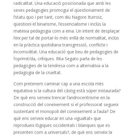
radicalitat. Una educació posicionada que amb les
seves pedagogies promogui el qüestionament de
l’statu quo i per tant, com diu
Nagore
Iturroiz
,
qüestioni el binarisme, l’essencialisme i inclús la
mateixa pedagogia com a eina. Un intent de desplaçar
l’eix per tal de portar-lo més enllà de normalitat, inclús
en la pràctica quotidiana transgressió, conflicte i
incomoditat. Una educació que beu de pedagogies de
l’oprimit/
da
, crítiques. Rita
Segato
parla de les
pedagogies de la tendresa com a alternativa a la
pedagogia de la crueltat.
Com pretenem caminar cap a una escola més
equitativa si la cultura del càstig està súper instaurada?
De què ens serveix trencar l’androcentrisme en la
construcció del coneixement si el professorat segueix
sustentant el monopoli del coneixement a l’aula? De
què ens serveix educar en una «igualtat» que
reprodueix lògiques occidentals i blanques que es
presenten com a universals?, de què ens serveix la