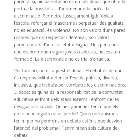
parental si, pin parental no és un fals debat que obre la
porta a la possibilitat d’anomenar educació a la
discriminació. Permetre l’assetjament lgtbifòbic a
l’escola, reforçar el masclisme i perpetuar desigualtats
no és educació, és violència. No són valors d’uns pares
i mares que cal respectar i defensar, són valors
perpetuadors d’una societat desigual. I les persones
que els promouen siguin joves o adultes, necessiten
formació. La discriminació no es tria, s’erradica.
Per tant no, no és aquest el debat. El debat és de qui
és responsabilitat defensar l’escola pública, diversa,
inclusiva, que treballa per combatre les discriminacions.
El debat és quina és la responsabilitat de la comunitat
educativa enfront dels atacs externs i enfront de les
desigualtats socials. Quines garanties tenim que els
drets aconseguits no es perdin? Quins mecanismes
tenim per no perdre’ns en debats estèrils que desvien
l’atenció del problema? Tenim ni tan sols cultura del
debat?