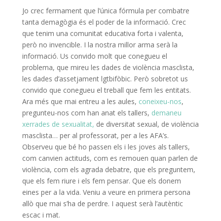
Jo crec fermament que l’única fórmula per combatre
tanta demagògia és el poder de la informació. Crec
que tenim una comunitat educativa forta i valenta,
però no invencible. I la nostra millor arma serà la
informació. Us convido molt que conegueu el
problema, que mireu les dades de violència masclista,
les dades d’assetjament lgtbifòbic. Però sobretot us
convido que conegueu el treball que fem les entitats.
Ara més que mai entreu a les aules,
coneixeu-nos
,
pregunteu-nos com han anat els tallers,
demaneu
xerrades de sexualitat,
de diversitat sexual, de violència
masclista… per al professorat, per a les AFA’s.
Observeu que bé ho passen els i les joves als tallers,
com canvien actituds, com es remouen quan parlen de
violència, com els agrada debatre, que els preguntem,
que els fem riure i els fem pensar. Que els donem
eines per a la vida. Veniu a veure en primera persona
allò que mai s’ha de perdre. I aquest serà l’autèntic
escac i mat.