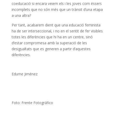
coeducació si encara veiem els i les joves com éssers
incomplets que no són més que un trànsit d’una etapa
a una altra?
Per tant, acabarem dient que una educació feminista
ha de ser
interseccional
, i no en el sentit de fer visibles
totes les diferències que hi ha en un centre, sinó
d’estar compromesa amb la superació de les
desigualtats que es generen a partir d’aquestes
diferències.
Edurne Jiménez
Foto: Frente Fotográfico