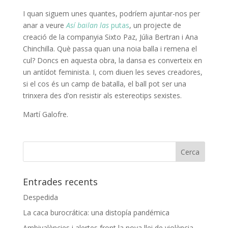
I quan siguem unes quantes, podríem ajuntar-nos per
anar a veure
Así bailan las
putas
, un projecte de
creació de la companyia Sixto Paz, Júlia Bertran i Ana
Chinchilla. Què passa quan una noia balla i remena el
cul? Doncs en aquesta obra, la dansa es converteix en
un antídot feminista. I, com diuen les seves creadores,
si el cos és un camp de batalla, el ball pot ser una
trinxera des d’on resistir als estereotips sexistes.
Martí Galofre.
Entrades recents
Despedida
La caca burocrática: una distopía pandémica
Ambivalències i alertes front la nova llei de violència