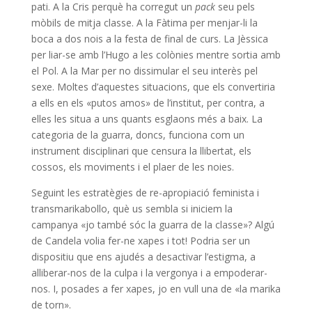
pati. A la Cris perquè ha corregut un
pack
seu pels
mòbils de mitja classe. A la Fàtima per menjar-li la
boca a dos nois a la festa de final de curs. La Jèssica
per liar-se amb l’Hugo a les colònies mentre sortia amb
el Pol. A la Mar per no dissimular el seu interès pel
sexe. Moltes d’aquestes situacions, que els convertiria
a ells en els «putos amos» de l’institut, per contra, a
elles les situa a uns quants esglaons més a baix. La
categoria de la guarra, doncs, funciona com un
instrument disciplinari que censura la llibertat, els
cossos, els moviments i el plaer de les noies.
Seguint les estratègies de re-apropiació feminista i
transmarikabollo, què us sembla si iniciem la
campanya «jo també sóc la guarra de la classe»? Algú
de Candela volia fer-ne xapes i tot! Podria ser un
dispositiu que ens ajudés a desactivar l’estigma, a
alliberar-nos de la culpa i la vergonya i a empoderar-
nos. I, posades a fer xapes, jo en vull una de «la marika
de torn».