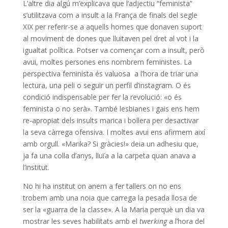
L’altre dia algú m’explicava que l’adjectiu “feminista”
s’utilitzava com a insult a la França de finals del segle
XIX per referir-se a aquells homes que donaven suport
al moviment de dones que lluitaven pel dret al vot i la
igualtat política. Potser va començar com a insult, però
avui, moltes persones ens nombrem feministes. La
perspectiva feminista és valuosa a l’hora de triar una
lectura, una peli o seguir un perfil d’instagram. O és
condició indispensable per fer la revolució: «o és
feminista o no serà». També lesbianes i gais ens hem
re-apropiat dels insults marica i bollera per desactivar
la seva càrrega ofensiva. I moltes avui ens afirmem així
amb orgull. «Marika? Si gràcies!» deia un adhesiu que,
ja fa una colla d’anys, lluïa a la carpeta quan anava a
l’institut.
No hi ha institut on anem a fer tallers on no ens
trobem amb una noia que carrega la pesada llosa de
ser la «guarra de la classe». A la Maria perquè un dia va
mostrar les seves habilitats amb el
twerking
a l’hora del