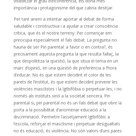
visibilitzar el grau d’incoherència, els dóna més
importància i protagonisme del que cabria desitjar.
Per tant anem a intentar aportar al debat de forma
saludable i constructiva i a ajudar a crear consciència
crítica, que és el nostre terreny. Per començar em
preocupa especialment el fals debat. La pregunta no
hauria de ser Pin parental: a favor o en contra?, és
precisament aquesta pregunta la que resulta fal·laç, la
que despolititza la qüestió, la que situa el tema en un
marc d’opinió, en una qüestió de preferència a l’hora
d’educar. No és que estem decidint el color de les
parets de l’institut, és que estem decidint prevenir les
violències masclistes i la lgtbifòbia o perpetuar-les, i no
només als instituts sinó a la societat sencera. Pin
parental si, pin parental no és un fals debat que obre la
porta a la possibilitat d’anomenar educació a la
discriminació. Permetre l’assetjament lgtbifòbic a
l’escola, reforçar el masclisme i perpetuar desigualtats
no és educació, és violència. No són valors d’uns pares