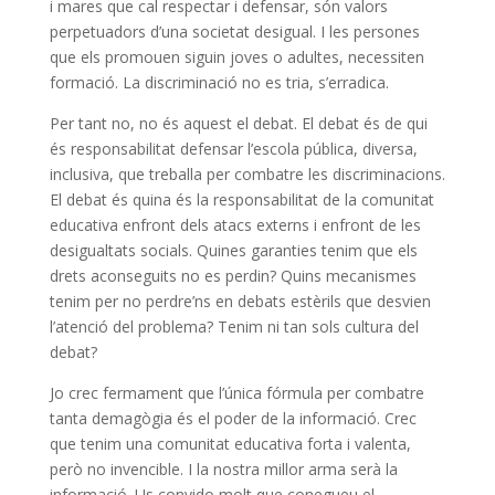
i mares que cal respectar i defensar, són valors
perpetuadors d’una societat desigual. I les persones
que els promouen siguin joves o adultes, necessiten
formació. La discriminació no es tria, s’erradica.
Per tant no, no és aquest el debat. El debat és de qui
és responsabilitat defensar l’escola pública, diversa,
inclusiva, que treballa per combatre les discriminacions.
El debat és quina és la responsabilitat de la comunitat
educativa enfront dels atacs externs i enfront de les
desigualtats socials. Quines garanties tenim que els
drets aconseguits no es perdin? Quins mecanismes
tenim per no perdre’ns en debats estèrils que desvien
l’atenció del problema? Tenim ni tan sols cultura del
debat?
Jo crec fermament que l’única fórmula per combatre
tanta demagògia és el poder de la informació. Crec
que tenim una comunitat educativa forta i valenta,
però no invencible. I la nostra millor arma serà la
informació. Us convido molt que conegueu el