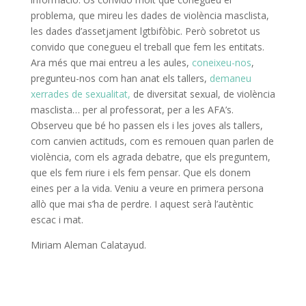
problema, que mireu les dades de violència masclista,
les dades d’assetjament lgtbifòbic. Però sobretot us
convido que conegueu el treball que fem les entitats.
Ara més que mai entreu a les aules,
coneixeu-nos
,
pregunteu-nos com han anat els tallers,
demaneu
xerrades de sexualitat,
de diversitat sexual, de violència
masclista… per al professorat, per a les AFA’s.
Observeu que bé ho passen els i les joves als tallers,
com canvien actituds, com es remouen quan parlen de
violència, com els agrada debatre, que els preguntem,
que els fem riure i els fem pensar. Que els donem
eines per a la vida. Veniu a veure en primera persona
allò que mai s’ha de perdre. I aquest serà l’autèntic
escac i mat.
Miriam Aleman Calatayud.