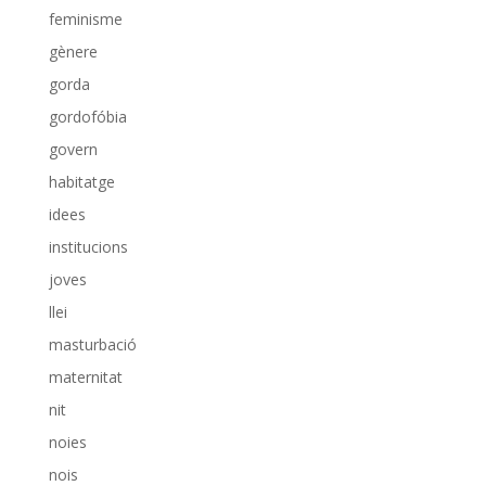
feminisme
gènere
gorda
gordofóbia
govern
habitatge
idees
institucions
joves
llei
masturbació
maternitat
nit
noies
nois