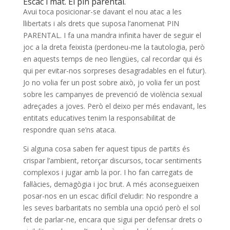
Escac i mat. El pin parental.
Avui toca posicionar-se davant el nou atac a les
llibertats i als drets que suposa l’anomenat PIN
PARENTAL. I fa una mandra infinita haver de seguir el
joc a la dreta feixista (perdoneu-me la tautologia, però
en aquests temps de neo llengües, cal recordar qui és
qui per evitar-nos sorpreses desagradables en el futur).
Jo no volia fer un post sobre això, jo volia fer un post
sobre les campanyes de prevenció de violència sexual
adreçades a joves. Però el deixo per més endavant, les
entitats educatives tenim la responsabilitat de
respondre quan se’ns ataca.
Si alguna cosa saben fer aquest tipus de partits és
crispar l’ambient, retorçar discursos, tocar sentiments
complexos i jugar amb la por. I ho fan carregats de
fal·làcies, demagògia i joc brut. A més aconsegueixen
posar-nos en un escac difícil d’eludir: No respondre a
les seves barbaritats no sembla una opció però el sol
fet de parlar-ne, encara que sigui per defensar drets o