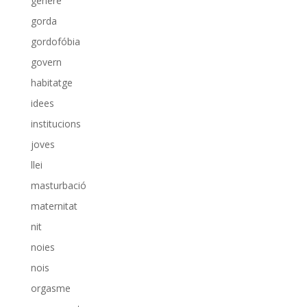
gènere
gorda
gordofóbia
govern
habitatge
idees
institucions
joves
llei
masturbació
maternitat
nit
noies
nois
orgasme